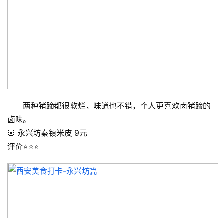
史
文
化
导
游
之
家
两种猪蹄都很软烂，味道也不错，个人更喜欢卤猪蹄的
本
卤味。
地
🌸 永兴坊秦镇米皮 9元
生
评价⭐️⭐️⭐️
活
旅
游
城
市