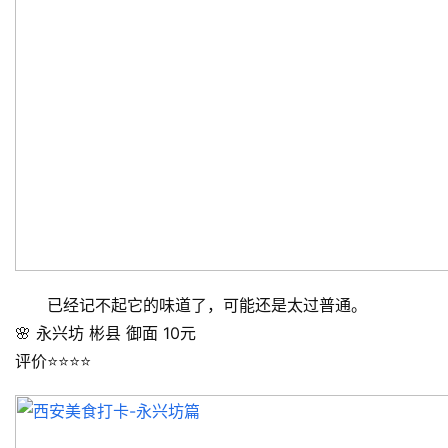
已经记不起它的味道了，可能还是太过普通。
🌸 永兴坊 彬县 御面 10元
评价⭐️⭐️⭐️⭐️