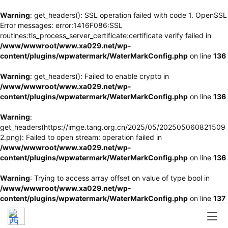
Warning
: get_headers(): SSL operation failed with code 1. OpenSSL
Error messages: error:1416F086:SSL
routines:tls_process_server_certificate:certificate verify failed in
/www/wwwroot/www.xa029.net/wp-
content/plugins/wpwatermark/WaterMarkConfig.php
on line
136
Warning
: get_headers(): Failed to enable crypto in
/www/wwwroot/www.xa029.net/wp-
content/plugins/wpwatermark/WaterMarkConfig.php
on line
136
Warning
:
get_headers(https://imge.tang.org.cn/2025/05/202505060821509
2.png): Failed to open stream: operation failed in
/www/wwwroot/www.xa029.net/wp-
content/plugins/wpwatermark/WaterMarkConfig.php
on line
136
Warning
: Trying to access array offset on value of type bool in
/www/wwwroot/www.xa029.net/wp-
content/plugins/wpwatermark/WaterMarkConfig.php
on line
137