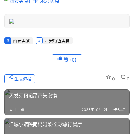
西安美食
西安特色美食
赞
(0)
生成海报
0
0
天发芽何记葫芦头泡馍
上一篇
2023年10月12日 下午8:47
江城小馆陕南妈妈菜·全球旅行餐厅