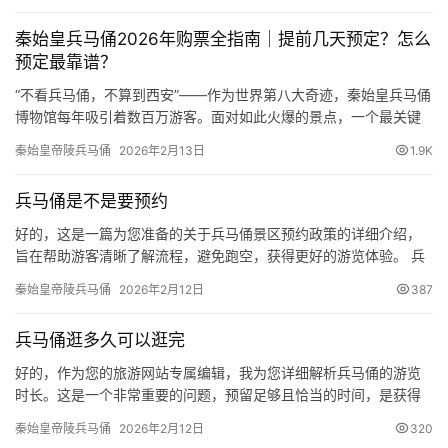
游
全） 拍摄特点： 技巧提示： 三号坑（指挥部） 铜车马博物馆（丽
资
秦始皇兵马俑2026年购票全指南｜提前几天预定？怎么
山园） 重要提示：​ 铜车马…
讯
预定最靠谱？
“不看兵马俑，不算到西安”——作为世界第八大奇迹，秦始皇兵马俑
旅
博物馆每年吸引着数百万游客。面对如此火爆的景点，一个最关键
游
的问题摆在面前：门票到底需不需要提前预定？答案是：不仅需
秦始皇帝陵兵马俑
2026年2月13日
1.9K
攻
要，而且必须！​ 本文将为您提供2026年最新的、最详细的兵马俑门
略
票预定攻略。 🎫 2026年秦始皇兵马俑最新门票政策 官方规定：实
兵马俑是不是要预约
名制分时预约 自2023年起，秦始皇帝陵博物院（包含…
美
好的，这是一篇为您准备的关于兵马俑景区预约政策的详细介绍，
旨在帮助游客清晰了解流程，避免跑空，获得更好的游览体验。 兵
食
马俑参观必看：最新预约购票指南与实用攻略 一、核心问题解答：
特
秦始皇帝陵兵马俑
2026年2月12日
387
需要预约吗？ 是的，必须预约。​ 秦始皇帝陵博物院（即我们常说的
产
“兵马俑景区”）实行​ 线上实名制分时预约​ 售票制度。 简单来说：
兵马俑逛多久可以逛完
二、官方预约购票渠道 为确保您能顺利购票，强烈建…
热
好的，作为您的旅游网站专属编辑，我为您详细解析兵马俑的游览
门
时长。这是一个非常重要的问题，预留足够且恰当的时间，是获得
景
良好游览体验的关键。 ⏳ 兵马俑游览时长全攻略 | 从走马观花到深
秦始皇帝陵兵马俑
2026年2月12日
320
点
度解读 兵马俑不是普通景点，而是 “世界第八大奇迹”​ 级别的考古遗