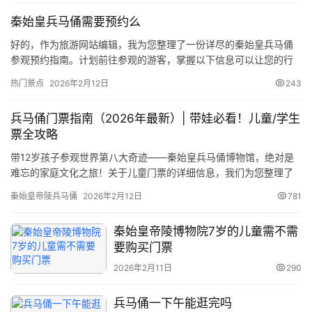
址。游览它更像是在阅读一部立体的秦代史书。简单回答“逛多久”并
秦始皇兵马俑需要预约么
不准确，正确的思路是根据您的游览深度、兴趣和准备…
旅
游
好的，作为旅游网站编辑，我为您整理了一份详尽的秦始皇兵马俑
参观预约指南。计划前往参观的游客，掌握以下信息可以让您的行
信
程更加顺畅。 💡 预约政策一览 项目 详情 是否必须预约​ 是，必须提
息
热门景点
2026年2月12日
243
登录
注册
前实名预约​ 预约平台​ 秦始皇帝陵博物院官方网站、官方微信公众号
（“秦始皇帝陵博物院”或“兵马俑票务在线”） 可预约时间​ 可提前预
历
兵马俑门票指南（2026年最新）| 带娃必看！儿童/学生
约门票（官方渠道通常可提前10天预约） …
史
票全攻略
文
带12岁孩子参观世界第八大奇迹——秦始皇兵马俑博物馆，绝对是
化
难忘的家庭文化之旅！关于儿童门票的详细信息，我们为您整理了
这份2026年最新的精准指南。 一、核心答案：12岁小孩需要买票
秦始皇帝陵兵马俑
2026年2月12日
781
吗？ 需要，但可享受优惠票。 根据秦始皇帝陵博物院官方票务政策
导
（2026年现行），兵马俑景区实行按年龄和身高双轨制的儿童优惠
游
秦始皇帝陵博物院7岁的儿童需不需
标准： 📏 优惠标准（二者满足其一即可） ✅ 结论 1…
之
要购买门票
家
2026年2月11日
290
本
兵马俑一下午能逛完吗
地