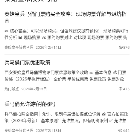
秦始皇兵马俑门票购买全攻略：现场购票详解与避坑指
南
🎫 核心答案：可以现场购买，但强烈建议提前预约！ 现场购票可行
性分析 📊 现场购票 vs 预约购票对比 对比项 现场购票 预约购票 购
票方式​ 人工窗口/自助机 官方平台线上购买 购票时间​ 当日（售完即
秦始皇帝陵兵马俑
2026年2月14日
876
止） 提前1-7天 排队时间​ 旺季1-3小时，淡季30分钟 几乎无需排队
成功率​ 旺季可能售罄 保证有票（提前约） 适合人群​ 临时决定/不会
兵马俑门票优惠政策
上网的游客…
西安秦始皇兵马俑博物馆门票优惠政策全攻略 🎫 基本信息 💰 门票
价格（2026年执行标准） 全价票 半价优惠票 免票政策 免票对象
（需持有效证件原件）： 📝 购票方式与注意事项 官方购票渠道 预
热门景点
2026年2月13日
475
约须知 特殊人群预约流程 🎁 优惠政策常见问题解答 Q1：研究生/博
士生享受学生优惠吗？ A：不享受。仅限全日制大学本科及以下学
兵马俑允许游客拍照吗
历（不含研究生、博士生、成人教育、自考…
兵马俑拍照全指南 | 允许、限制与最佳拍摄点位详解 📸 官方拍照政
策（2026年最新） 基本原则：允许拍照，但有明确限制 ✅ 允许拍
摄的情况： ❌ 严格禁止的行为： ⚠️ 限制性区域： 🏛️ 各展厅拍摄指
旅
秦始皇帝陵兵马俑
2026年2月13日
442
南 一号坑（最大展厅） 最佳拍摄点： 注意事项： 二号坑（兵种最