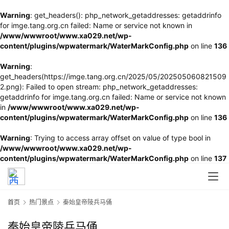
Warning
: get_headers(): php_network_getaddresses: getaddrinfo
for imge.tang.org.cn failed: Name or service not known in
/www/wwwroot/www.xa029.net/wp-
content/plugins/wpwatermark/WaterMarkConfig.php
on line
136
Warning
:
get_headers(https://imge.tang.org.cn/2025/05/202505060821509
2.png): Failed to open stream: php_network_getaddresses:
getaddrinfo for imge.tang.org.cn failed: Name or service not known
in
/www/wwwroot/www.xa029.net/wp-
content/plugins/wpwatermark/WaterMarkConfig.php
on line
136
Warning
: Trying to access array offset on value of type bool in
/www/wwwroot/www.xa029.net/wp-
content/plugins/wpwatermark/WaterMarkConfig.php
on line
137
首页
热门景点
秦始皇帝陵兵马俑
秦始皇帝陵兵马俑