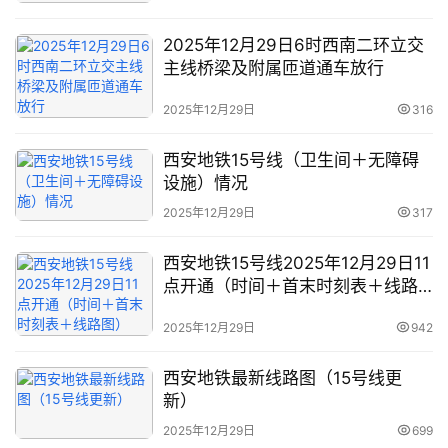
热
2025年12月29日6时西南二环立交
门
主线桥梁及附属匝道通车放行
景
点
2025年12月29日
316
旅
西安地铁15号线（卫生间＋无障碍
游
设施）情况
信
2025年12月29日
317
息
登录
注册
西安地铁15号线2025年12月29日11
历
点开通（时间＋首末时刻表＋线路
史
图）
文
2025年12月29日
942
化
西安地铁最新线路图（15号线更
新）
导
游
2025年12月29日
699