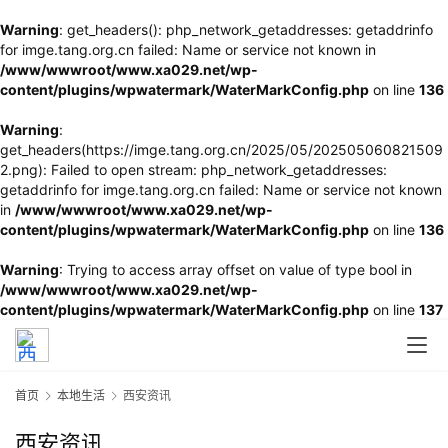
Warning
: get_headers(): php_network_getaddresses: getaddrinfo
for imge.tang.org.cn failed: Name or service not known in
/www/wwwroot/www.xa029.net/wp-
content/plugins/wpwatermark/WaterMarkConfig.php
on line
136
Warning
:
get_headers(https://imge.tang.org.cn/2025/05/202505060821509
2.png): Failed to open stream: php_network_getaddresses:
getaddrinfo for imge.tang.org.cn failed: Name or service not known
in
/www/wwwroot/www.xa029.net/wp-
content/plugins/wpwatermark/WaterMarkConfig.php
on line
136
Warning
: Trying to access array offset on value of type bool in
/www/wwwroot/www.xa029.net/wp-
content/plugins/wpwatermark/WaterMarkConfig.php
on line
137
首页
本地生活
西安资讯
西安资讯