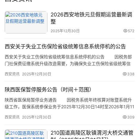
2026西安地铁元旦假期运营最新调
整
2025年12月30日
572
西安关于失业工伤保险省级统筹信息系统停机的公告
西安关于失业工伤保险省级统筹信息系统停机的公告 因税务部
门社保费征缴系统升级改造需要，为确保失业工伤保险省级统筹信
息系统与税务征缴系统顺畅对接，保障后续业务高效办理。现将失
西安资讯
2025年12月30日
338
业工伤保险省级统筹信息系统停机维护有关事项公告如下。
一、系统停机时间：2026年1月1日00:00至2026年1月4日8:30
陕西医保暂停服务公告（时间＋范围）
二、业务暂停范围：业停机期间，全省范围内失业工…
陕西省医保局暂停业务通告 因税务系统年终核算对账暨系统升
级工作，医保系统参保业务于2025年12月30日14时至2026年1月11
日9时暂停相关业务，影响范围：参保信息变更、参保暂停、参保转
西安资讯
2025年12月30日
309
移、在职转退休等。请各参保单位、参保群众合理安排相关业务办
理时间。由此带来的不便，敬请谅解和支持。
210国道高陵区耿镇渭河大桥交通管