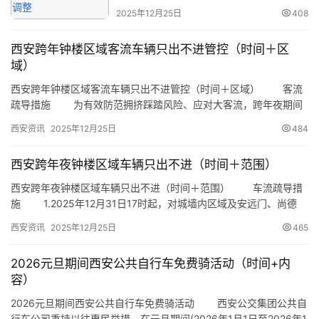
取…
2025年12月25日
408
西安跨年钟楼区域客流车辆只出不进管控（时间＋区
域）
西安跨年钟楼区域客流车辆只出不进管控（时间＋区域） 客流
疏导措施 为有效防范拥挤踩踏风险、应对大客流，跨年夜期间
以钟鼓楼为中心，将北大街（西华门十字以南）、东大街（端履门
西安资讯
2025年12月25日
484
十字以西）、南大街（永宁门盘道以北）、西大街（广济街十字以
东）路面及人行道合围区域划设为核心管控区。12月31日17时起，
西安跨年夜钟楼区域车辆只出不进（时间＋范围）
适时对核心管控区内钟鼓楼广场、邮局广场、开元商城门前、钟楼
饭…
西安跨年夜钟楼区域车辆只出不进（时间＋范围） 车流疏导措
施 1.2025年12月31日17时起，对城墙内区域及安远门、尚德
门、解放门、尚俭门、尚勤门、朝阳门、中山门、长乐门、建国
西安资讯
2025年12月25日
465
门、和平门、文昌门、永宁门、朱雀门、勿幕门、含光门、安定
门、玉祥门、尚武门等18处城门，按照“只出不进”原则实施交通管
2026元旦期间西安公共自行车免费骑活动（时间+内
制，请已进入城墙内区域的车辆尽快驶离。 同时，结合交…
容）
2026元旦期间西安公共自行车免费骑活动 西安公交集团公共自
行车公司秉持以往惠民举措，在元旦期间(2026年1月1日至2026年1