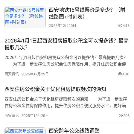
之
家
西安地铁15号线票价是多少？（附
线路图+时刻表）
本
2025年12月29日
448
地
2026年1月1日起西安租房提取公积金可以提多钱？最高
生
提取几次？
活
2026年1月1日起西安租房提取公积金可以提多钱？最高提取几次？
为了进一步发挥住房公积金住房保障作用，提升住房公积金便
旅
民服务水平，更好满足缴存职工提取住房公积金支付房租的需求，
游
西安资讯
2025年12月29日
400
现对租房提取频次调整优化。 一、优化租房提取频次
城
2026年1月1日起，缴存人及其配偶在西安市行政区域内无自有住
市
西安住房公积金关于优化租房提取频次的通知
房，租住商品住房的，每年一次提取或签约逐月提取住房公积金用…
西安住房公积金关于优化租房提取频次的通知 为了进一步发挥
住房公积金住房保障作用，提升住房公积金便民服务水平，更好满
足缴存职工提取住房公积金支付房租的需求，现对租房提取频次调
西安资讯
2025年12月29日
298
整优化。 一、优化租房提取频次 2026年1月1日起，缴存
人及其配偶在西安市行政区域内无自有住房，租住商品住房的，每
西安跨年公交线路调整
年一次提取或签约逐月提取住房公积金用于支付房租，每人年总提