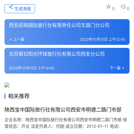
史
生成海报
0
0
文
化
西安招商国际旅行社有限责任公司文昌门分公司
导
上一篇
2023年10月15日 上午12:45
游
之
北京假日阳光环球旅行社有限公司西安分公司
家
2023年10月15日 上午12:45
下一篇
本
地
生
活
相关推荐
旅
陕西宝中国际旅行社有限公司西安市明德二路门市部
游
企业名称：陕西宝中国际旅行社有限公司西安市明德二路门市部 经
城
营状态：开业 法定代表人：代刚 成立日期：2012-01-11 电话：
市
029-85452265 邮箱：32273939@qq.com 统一社会信用代码：