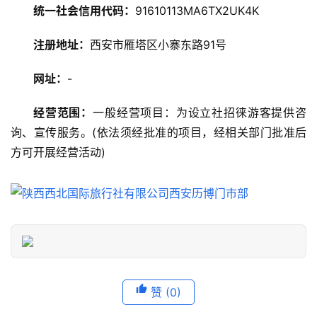
统一社会信用代码：
91610113MA6TX2UK4K
美
注册地址：
西安市雁塔区小寨东路91号
食
特
网址：
-
产
经营范围：
一般经营项目：为设立社招徕游客提供咨
热
询、宣传服务。(依法须经批准的项目，经相关部门批准后
门
方可开展经营活动)
景
点
旅
游
信
息
登录
注册
赞
(0)
历