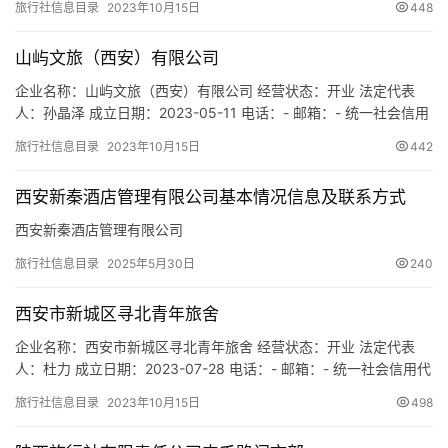
旅行社信息目录
2023年10月15日
448
91610135MA6U33BT7M 注册地址：西安市雁塔区明德门小区30
号楼23幢4102室 网址：- 经营范围：一般经营项目：为设立社招徕
山屿文旅（西安）有限公司
游客提…
企业名称：山屿文旅（西安）有限公司 经营状态：开业 法定代表
人：孙晶泽 成立日期：2023-05-11 电话：- 邮箱：- 统一社会信用
代码：91610113MACGE8DQ75 注册地址：陕西省西安市雁塔区雁
旅行社信息目录
2023年10月15日
442
塔西路161号世纪经典大厦A座1807室 网址：- 经营范围：一般项
目：旅游开发项目策划咨询；游览景区管理；旅客票务代理；小微
西安新秦酒店管理有限公司基本情况信息及联系方式
型客车租赁经营服务；会议…
西安新秦酒店管理有限公司
旅行社信息目录
2025年5月30日
240
西安市新城区寻北青年旅舍
企业名称：西安市新城区寻北青年旅舍 经营状态：开业 法定代表
人：杜力 成立日期：2023-07-28 电话：- 邮箱：- 统一社会信用代
码：92610102MACR8B8M86 注册地址：西安市新城区吉庆大厦B
旅行社信息目录
2023年10月15日
498
座901号 网址：- 经营范围：一般项目：旅行社服务网点旅游招徕、
咨询服务；工艺美术品及收藏品批发（象牙及其制品除外）；工艺