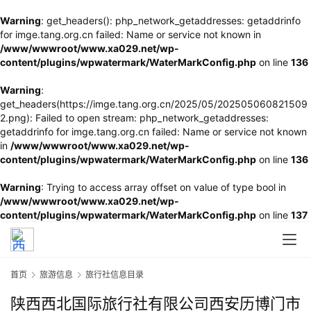
Warning
: get_headers(): php_network_getaddresses: getaddrinfo
for imge.tang.org.cn failed: Name or service not known in
/www/wwwroot/www.xa029.net/wp-
content/plugins/wpwatermark/WaterMarkConfig.php
on line
136
Warning
:
get_headers(https://imge.tang.org.cn/2025/05/202505060821509
2.png): Failed to open stream: php_network_getaddresses:
getaddrinfo for imge.tang.org.cn failed: Name or service not known
in
/www/wwwroot/www.xa029.net/wp-
content/plugins/wpwatermark/WaterMarkConfig.php
on line
136
Warning
: Trying to access array offset on value of type bool in
/www/wwwroot/www.xa029.net/wp-
content/plugins/wpwatermark/WaterMarkConfig.php
on line
137
首页
旅游信息
旅行社信息目录
陕西西北国际旅行社有限公司西安历博门市