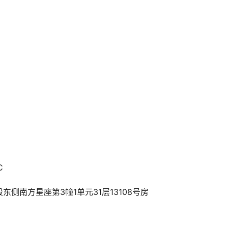
C
侧南方星座第3幢1单元31层13108号房