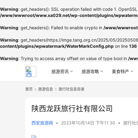
Warning
: get_headers(): SSL operation failed with code 1. OpenSSL 
/www/wwwroot/www.xa029.net/wp-content/plugins/wpwaterma
Warning
: get_headers(): Failed to enable crypto in
/www/wwwroot/
Warning
: get_headers(https://imge.tang.org.cn/2025/05/202505060
content/plugins/wpwatermark/WaterMarkConfig.php
on line
136
Warning
: Trying to access array offset on value of type bool in
/ww
旅游资讯
旅游攻略
美食特产
首页
旅游信息
旅行社信息目录
陕西龙跃旅行社有限公司
西安旅游网
•
2023年10月14日 下午11:30
•
旅行社