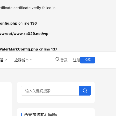
cate:certificate verify failed in
onfig.php
on line
136
wroot/www.xa029.net/wp-
WaterMarkConfig.php
on line
137
活
旅游城市
登录
注册
投稿
西安旅游热门问题