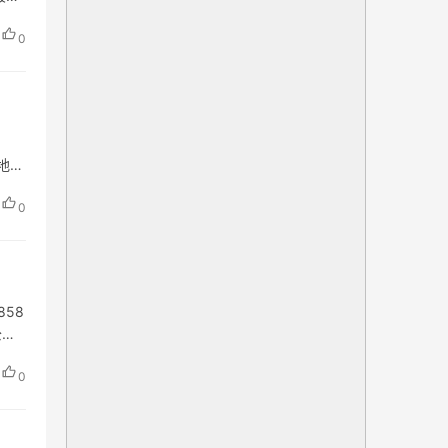
0
极地公
0
858
公馆3
0