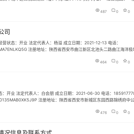
用品销售（象牙及其制品除外）；工艺…
487
0
0
公司
态：开业 法定代表人：杨溢 成立日期：2021-12-13 电话：
0133MA7ENLKQ5G 注册地址：陕西省西安市曲江新区北池头二路曲江海洋
艺创作；其他文化艺术经纪代理；信息系统集成服…
464
0
0
 法定代表人：白会朋 成立日期：2021-06-30 电话：18591777
1610135MAB0XK5J9P 注册地址：陕西省西安市新城区东园西路锦绣府中
行社服务网点旅游…
476
0
0
情况信息及联系方式