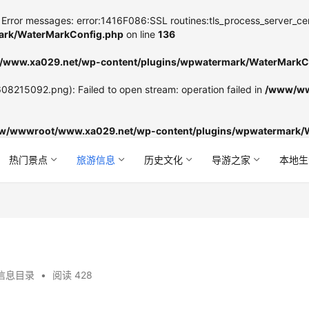
Error messages: error:1416F086:SSL routines:tls_process_server_certifi
rk/WaterMarkConfig.php
on line
136
www.xa029.net/wp-content/plugins/wpwatermark/WaterMarkC
8215092.png): Failed to open stream: operation failed in
/www/ww
w/wwwroot/www.xa029.net/wp-content/plugins/wpwatermark/
热门景点
旅游信息
历史文化
导游之家
本地生
信息目录
•
阅读 428