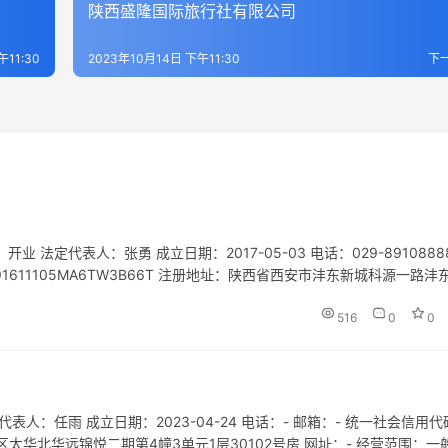
陕西盛隆国际旅行社有限公司
午11:30
2023年10月14日 下午11:30
下
定代表人：张勇 成立日期：2017-05-03 电话：029-8910888
码：91611105MA6TW3B66T 注册地址：陕西省西安市沣东新城科源一路沣东
商业综合体管理…
516
0
0
人：任雨 成立日期：2023-04-24 电话：- 邮箱：- 统一社会信用代
未央区太华北华远锦悦二期第4幢3单元1层30102号房 网址：- 经营范围：一