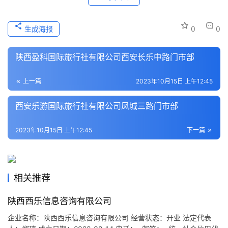
史
文
生成海报
0
0
化
陕西盈科国际旅行社有限公司西安长乐中路门市部
导
游
上一篇
2023年10月15日 上午12:45
之
家
西安乐游国际旅行社有限公司凤城三路门市部
本
2023年10月15日 上午12:45
下一篇
地
生
活
相关推荐
旅
陕西西乐信息咨询有限公司
游
城
企业名称：陕西西乐信息咨询有限公司 经营状态：开业 法定代表