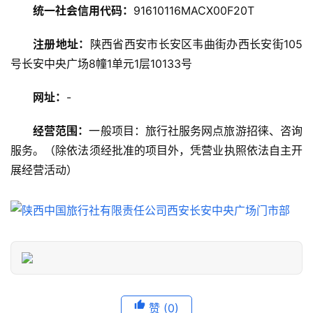
略
统一社会信用代码：
91610116MACX00F20T
注册地址：
陕西省西安市长安区韦曲街办西长安街105
美
食
号长安中央广场8幢1单元1层10133号
特
产
网址：
-
经营范围：
一般项目：旅行社服务网点旅游招徕、咨询
热
服务。（除依法须经批准的项目外，凭营业执照依法自主开
门
景
展经营活动）
点
旅
游
信
息
登录
注册
赞
(0)
历