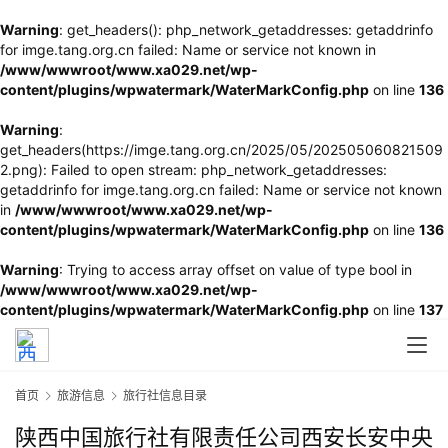
Warning
: get_headers(): php_network_getaddresses: getaddrinfo
for imge.tang.org.cn failed: Name or service not known in
/www/wwwroot/www.xa029.net/wp-
content/plugins/wpwatermark/WaterMarkConfig.php
on line
136
Warning
:
get_headers(https://imge.tang.org.cn/2025/05/202505060821509
2.png): Failed to open stream: php_network_getaddresses:
getaddrinfo for imge.tang.org.cn failed: Name or service not known
in
/www/wwwroot/www.xa029.net/wp-
content/plugins/wpwatermark/WaterMarkConfig.php
on line
136
Warning
: Trying to access array offset on value of type bool in
/www/wwwroot/www.xa029.net/wp-
content/plugins/wpwatermark/WaterMarkConfig.php
on line
137
首页
旅游信息
旅行社信息目录
陕西中国旅行社有限责任公司西安长安中央