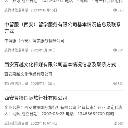
人：郑琼 成立日期：2022-02-14 电话：- 邮箱：- 统一社会信用代
市
码：91610113MA7GNFDK7H 注册地址：陕西省西安市雁塔区小寨
旅行社信息目录
2023年10月15日
523
西路113号3层301室 网址：- 经营范围：一般项目：信息咨询服务
（不含许可类信息咨询服务）；自费出国留学中介服务；企业管理
中留服（西安）留学服务有限公司基本情况信息及联系
咨询；因私出入境中介服务…
方式
中留服（西安）留学服务有限公司
旅行社信息目录
2025年5月30日
331
西安嘉越文化传媒有限公司基本情况信息及联系方式
西安嘉越文化传媒有限公司
旅行社信息目录
2025年5月30日
301
西安曹操国际旅行社有限公司
企业名称：西安曹操国际旅行社有限公司 经营状态：开业 法定代表
人：马辉 成立日期：2007-08-23 电话：13468652709 邮箱：
395304923@qq.com 统一社会信用代码：
旅行社信息目录
2023年10月14日
567
91610103663176496A 注册地址：陕西省西安市雁塔区朱雀大街