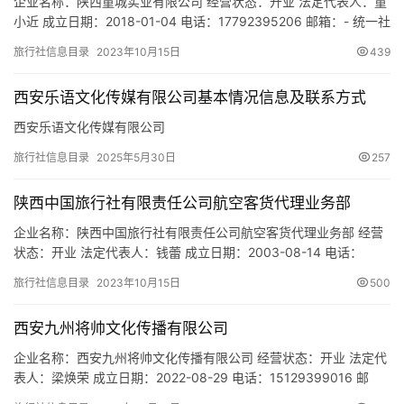
企业名称：陕西童城实业有限公司 经营状态：开业 法定代表人：童
小近 成立日期：2018-01-04 电话：17792395206 邮箱：- 统一社
会信用代码：91610112MA6UPWNY31 注册地址：西安国际港务区
旅行社信息目录
2023年10月15日
439
华南城五金机电A区10街2栋12号 网址：- 经营范围：一般项目：金
属材料销售；橡胶制品销售；五金产品批发；电气设备销售；阀门
西安乐语文化传媒有限公司基本情况信息及联系方式
和旋塞销售；消…
西安乐语文化传媒有限公司
旅行社信息目录
2025年5月30日
257
陕西中国旅行社有限责任公司航空客货代理业务部
企业名称：陕西中国旅行社有限责任公司航空客货代理业务部 经营
状态：开业 法定代表人：钱蕾 成立日期：2003-08-14 电话：
86699600 邮箱：shengzhonglv@163.com 统一社会信用代码：
旅行社信息目录
2023年10月15日
500
91610000MA6TG2W6XL 注册地址：陕西省西安市碑林区东关正
街78号招商局广场2号楼12层 网址：- 经营范围：国内航线、国际航
西安九州将帅文化传播有限公司
线或者香…
企业名称：西安九州将帅文化传播有限公司 经营状态：开业 法定代
表人：梁焕荣 成立日期：2022-08-29 电话：15129399016 邮
箱：276423752@qq.com 统一社会信用代码：