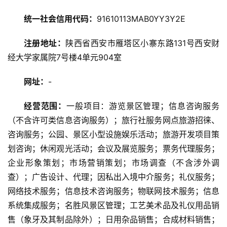
旅
统一社会信用代码：
91610113MAB0YY3Y2E
游
资
注册地址：
陕西省西安市雁塔区小寨东路131号西安财
讯
经大学家属院7号楼4单元904室
网址：
-
旅
游
经营范围：
一般项目：游览景区管理；信息咨询服务
攻
略
（不含许可类信息咨询服务）；旅行社服务网点旅游招徕、
咨询服务；公园、景区小型设施娱乐活动；旅游开发项目策
美
划咨询；休闲观光活动；会议及展览服务；票务代理服务；
食
企业形象策划；市场营销策划；市场调查（不含涉外调
特
查）；广告设计、代理；因私出入境中介服务；礼仪服务；
产
网络技术服务；信息技术咨询服务；物联网技术服务；信息
系统集成服务；名胜风景区管理；工艺美术品及礼仪用品销
热
售（象牙及其制品除外）；日用杂品销售；合成材料销售；
门