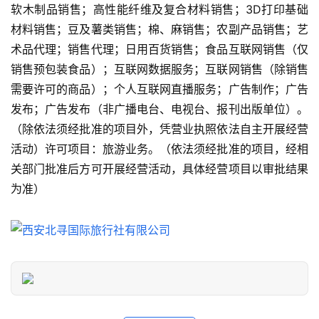
软木制品销售；高性能纤维及复合材料销售；3D打印基础
景
点
材料销售；豆及薯类销售；棉、麻销售；农副产品销售；艺
术品代理；销售代理；日用百货销售；食品互联网销售（仅
旅
销售预包装食品）；互联网数据服务；互联网销售（除销售
游
需要许可的商品）；个人互联网直播服务；广告制作；广告
信
发布；广告发布（非广播电台、电视台、报刊出版单位）。
息
（除依法须经批准的项目外，凭营业执照依法自主开展经营
登录
注册
活动）许可项目：旅游业务。（依法须经批准的项目，经相
历
关部门批准后方可开展经营活动，具体经营项目以审批结果
史
为准）
文
化
导
游
之
家