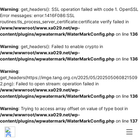
Warning
: get_headers(): SSL operation failed with code 1. OpenSSL
Error messages: error:1416F086:SSL
routines:tls_process_server_certificate:certificate verify failed in
/www/wwwroot/www.xa029.net/wp-
content/plugins/wpwatermark/WaterMarkConfig.php
on line
136
Warning
: get_headers(): Failed to enable crypto in
/www/wwwroot/www.xa029.net/wp-
content/plugins/wpwatermark/WaterMarkConfig.php
on line
136
Warning
:
get_headers(https://imge.tang.org.cn/2025/05/202505060821509
2.png): Failed to open stream: operation failed in
/www/wwwroot/www.xa029.net/wp-
content/plugins/wpwatermark/WaterMarkConfig.php
on line
136
Warning
: Trying to access array offset on value of type bool in
/www/wwwroot/www.xa029.net/wp-
content/plugins/wpwatermark/WaterMarkConfig.php
on line
137