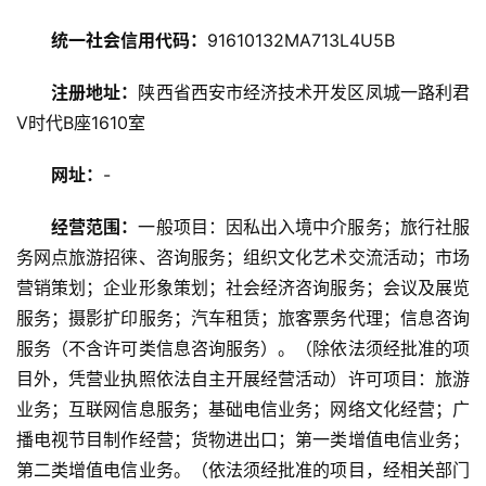
讯
统一社会信用代码：
91610132MA713L4U5B
旅
游
注册地址：
陕西省西安市经济技术开发区凤城一路利君
攻
V时代B座1610室
略
网址：
-
美
经营范围：
一般项目：因私出入境中介服务；旅行社服
食
特
务网点旅游招徕、咨询服务；组织文化艺术交流活动；市场
产
营销策划；企业形象策划；社会经济咨询服务；会议及展览
服务；摄影扩印服务；汽车租赁；旅客票务代理；信息咨询
热
服务（不含许可类信息咨询服务）。（除依法须经批准的项
门
目外，凭营业执照依法自主开展经营活动）许可项目：旅游
景
业务；互联网信息服务；基础电信业务；网络文化经营；广
点
播电视节目制作经营；货物进出口；第一类增值电信业务；
第二类增值电信业务。（依法须经批准的项目，经相关部门
旅