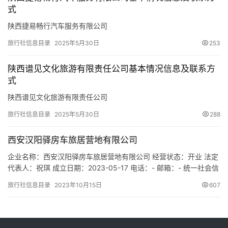
式
陕西捷易畅行汽车服务有限公司
旅行社信息目录
2025年5月30日
253
陕西谱见文化旅游有限责任公司基本情况信息及联系方
式
陕西谱见文化旅游有限责任公司
旅行社信息目录
2025年5月30日
288
西安汉阳驿房车旅居营地有限公司
企业名称：西安汉阳驿房车旅居营地有限公司 经营状态：开业 法定
代表人：祝琪 成立日期：2023-05-17 电话：- 邮箱：- 统一社会信
用代码：91610117MAB12JYD36 注册地址：陕西省西安市高陵区
旅行社信息目录
2023年10月15日
607
泾渭街道办梁村塬村八组101号 网址：- 经营范围：一般项目：露营
地服务；停车场服务；酒店管理；小微型客车租赁经营服务；机械
设备租赁；非公路休闲车及…