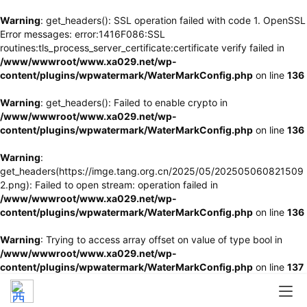
Warning
: get_headers(): SSL operation failed with code 1. OpenSSL
Error messages: error:1416F086:SSL
routines:tls_process_server_certificate:certificate verify failed in
/www/wwwroot/www.xa029.net/wp-
content/plugins/wpwatermark/WaterMarkConfig.php
on line
136
Warning
: get_headers(): Failed to enable crypto in
/www/wwwroot/www.xa029.net/wp-
content/plugins/wpwatermark/WaterMarkConfig.php
on line
136
Warning
:
get_headers(https://imge.tang.org.cn/2025/05/202505060821509
2.png): Failed to open stream: operation failed in
/www/wwwroot/www.xa029.net/wp-
content/plugins/wpwatermark/WaterMarkConfig.php
on line
136
Warning
: Trying to access array offset on value of type bool in
/www/wwwroot/www.xa029.net/wp-
content/plugins/wpwatermark/WaterMarkConfig.php
on line
137