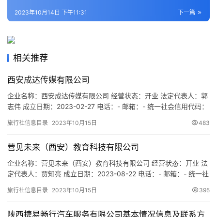
2023年10月14日 下午11:31
下一篇
旅
游
城
相关推荐
市
西安成达传媒有限公司
企业名称：西安成达传媒有限公司 经营状态：开业 法定代表人：郭
志伟 成立日期：2023-02-27 电话：- 邮箱：- 统一社会信用代码：
91610132MAC8EXH27Q 注册地址：陕西省西安市经济技术开发区
旅行社信息目录
2023年10月15日
483
凤城五路海棠花园1号楼4单元2702室 网址：- 经营范围：一般项
目：业务培训（不含教育培训、职业技能培训等需取得许可的培
营见未来（西安）教育科技有限公司
训）；信息技术咨询服务；教…
企业名称：营见未来（西安）教育科技有限公司 经营状态：开业 法
定代表人：贾知亮 成立日期：2023-08-22 电话：- 邮箱：- 统一社
会信用代码：91610113MACRN3ULXM 注册地址：陕西省西安市
旅行社信息目录
2023年10月15日
395
雁塔区小寨东路百隆广场B座1806室HMFHQ009号 网址：- 经营范
围：一般项目：技术服务、技术开发、技术咨询、技术交流、技术
陕西捷易畅行汽车服务有限公司基本情况信息及联系方
转让、技术推广；规划…