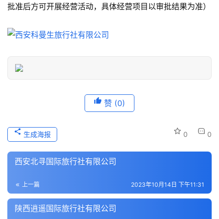
批准后方可开展经营活动，具体经营项目以审批结果为准）
游
信
息
登录
注册
历
史
文
化
赞
(0)
导
游
生成海报
0
0
之
家
西安北寻国际旅行社有限公司
本
上一篇
2023年10月14日 下午11:31
地
生
陕西逍遥国际旅行社有限公司
活