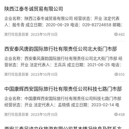
游
陕西江泰冬诚贸易有限公司
城
市
企业名称：陕西江泰冬诚贸易有限公司 经营状态：开业 法定代表
人：殷冬青 成立日期：2020-06-29 电话：029-82724658 邮箱：
123789@QQ.COM 统一社会信用代码：91610122MAB0HHGLX0
旅行社信息目录
2023年10月15日
462
注册地址：陕西省西安市蓝田县玉器城一期六排18号 网址：- 经营
范围：一般项目：农副产品销售；新鲜水果零售；新鲜水果批发；
西安秦风唐韵国际旅行社有限责任公司北大街门市部
食用农产品零…
企业名称：西安秦风唐韵国际旅行社有限责任公司北大街门市部 经
营状态：开业 法定代表人：王兵兵 成立日期：2021-06-25 电话：
18629289186 邮箱：390223918@qq.com 统一社会信用代码：
旅行社信息目录
2023年10月15日
510
91610135MAB0XG1K0G 注册地址：陕西省西安市莲湖区北大街28
号 网址：- 经营范围：一般项目：一般项目：旅行社服务网点旅游
中国康辉西安国际旅行社有限责任公司科技七路门市部
招徕、咨…
企业名称：中国康辉西安国际旅行社有限责任公司科技七路门市部
经营状态：开业 法定代表人：孟晓倩 成立日期：2023-02-14 电
话：- 邮箱：- 统一社会信用代码：91610135MAC9JD7947 注册
旅行社信息目录
2023年10月15日
458
地址：陕西省西安市雁塔区科技七路32号6幢34204室 网址：- 经
营范围：一般项目：旅行社服务网点旅游招徕、咨询服务。(除依法