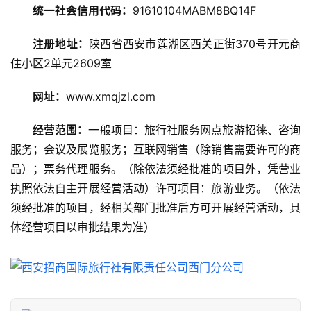
统一社会信用代码：
91610104MABM8BQ14F
游
攻
注册地址：
陕西省西安市莲湖区西关正街370号开元商
略
住小区2单元2609室
美
网址：
www.xmqjzl.com
食
特
经营范围：
一般项目：旅行社服务网点旅游招徕、咨询
产
服务；会议及展览服务；互联网销售（除销售需要许可的商
品）；票务代理服务。（除依法须经批准的项目外，凭营业
热
门
执照依法自主开展经营活动）许可项目：旅游业务。（依法
景
须经批准的项目，经相关部门批准后方可开展经营活动，具
点
体经营项目以审批结果为准）
旅
游
信
息