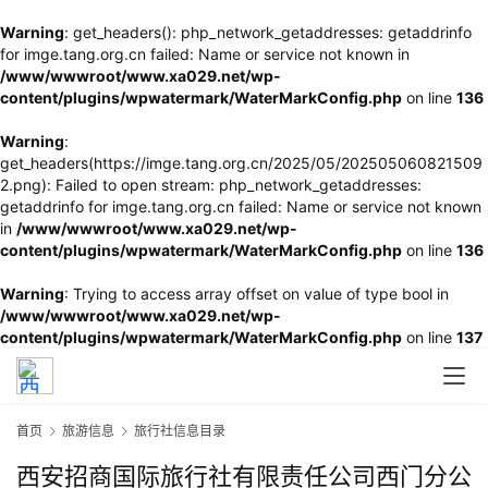
Warning
: get_headers(): php_network_getaddresses: getaddrinfo
for imge.tang.org.cn failed: Name or service not known in
/www/wwwroot/www.xa029.net/wp-
content/plugins/wpwatermark/WaterMarkConfig.php
on line
136
Warning
:
get_headers(https://imge.tang.org.cn/2025/05/202505060821509
2.png): Failed to open stream: php_network_getaddresses:
getaddrinfo for imge.tang.org.cn failed: Name or service not known
in
/www/wwwroot/www.xa029.net/wp-
content/plugins/wpwatermark/WaterMarkConfig.php
on line
136
Warning
: Trying to access array offset on value of type bool in
/www/wwwroot/www.xa029.net/wp-
content/plugins/wpwatermark/WaterMarkConfig.php
on line
137
首页
旅游信息
旅行社信息目录
西安招商国际旅行社有限责任公司西门分公