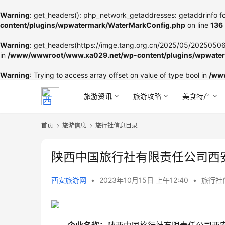
Warning
: get_headers(): php_network_getaddresses: getaddrinfo fo
content/plugins/wpwatermark/WaterMarkConfig.php
on line
136
Warning
: get_headers(https://imge.tang.org.cn/2025/05/202505060
in
/www/wwwroot/www.xa029.net/wp-content/plugins/wpwater
Warning
: Trying to access array offset on value of type bool in
/ww
旅游资讯
旅游攻略
美食特产
首页
旅游信息
旅行社信息目录
陕西中国旅行社有限责任公司西
西安旅游网
•
2023年10月15日 上午12:40
•
旅行社