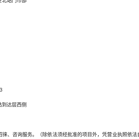
安北站门市部
3
站到达层西侧
招徕、咨询服务。（除依法须经批准的项目外，凭营业执照依法