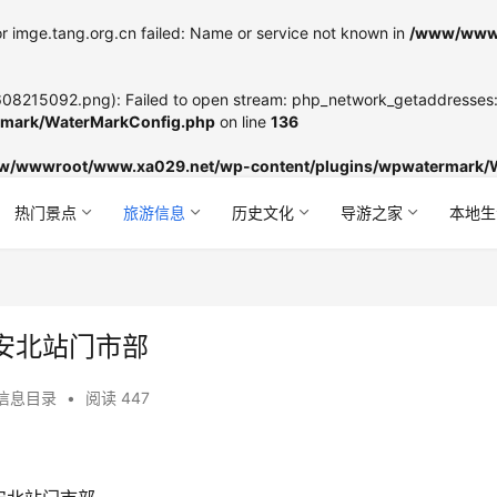
r imge.tang.org.cn failed: Name or service not known in
/www/wwwr
8215092.png): Failed to open stream: php_network_getaddresses: g
mark/WaterMarkConfig.php
on line
136
w/wwwroot/www.xa029.net/wp-content/plugins/wpwatermark/
热门景点
旅游信息
历史文化
导游之家
本地生
安北站门市部
信息目录
•
阅读 447