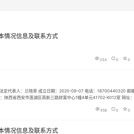
本情况信息及联系方式
334
0
0
人：兰晓菲 成立日期：2020-09-07 电话：18700440320 邮
地址：陕西省西安市莲湖区高新三路财富中心1幢4单元41702-X012室 网址：
植；蔬菜种植；食用农产…
458
0
0
本情况信息及联系方式