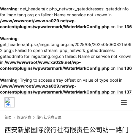
Warning
: get_headers(): php_network_getaddresses: getaddrinfo
for imge.tang.org.cn failed: Name or service not known in
/www/wwwroot/www.xa029.net/wp-
content/plugins/wpwatermark/WaterMarkConfig.php
on line
136
Warning
:
get_headers(https://imge.tang.org.cn/2025/05/202505060821509
2.png): Failed to open stream: php_network_getaddresses:
getaddrinfo for imge.tang.org.cn failed: Name or service not known
in
/www/wwwroot/www.xa029.net/wp-
content/plugins/wpwatermark/WaterMarkConfig.php
on line
136
Warning
: Trying to access array offset on value of type bool in
/www/wwwroot/www.xa029.net/wp-
content/plugins/wpwatermark/WaterMarkConfig.php
on line
137
首页
旅游信息
旅行社信息目录
西安新旅国际旅行社有限责任公司纺一路门