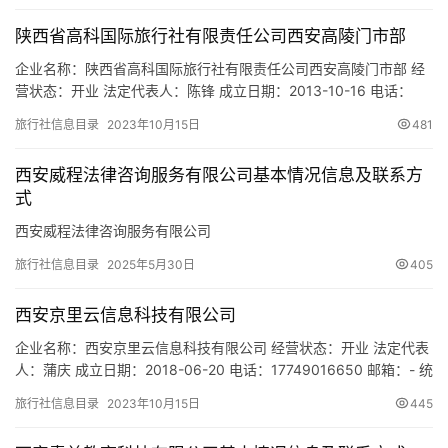
陕西省高科国际旅行社有限责任公司西安高陵门市部
企业名称：陕西省高科国际旅行社有限责任公司西安高陵门市部 经
营状态：开业 法定代表人：陈锋 成立日期：2013-10-16 电话：
13991214139 邮箱：313237040@qq.com 统一社会信用代码：
旅行社信息目录
2023年10月15日
481
91610117MA6U2W6444 注册地址：高陵县南新街97号 网址：-
经营范围：一般经营项目：旅游信息咨询服务；代办飞机、火车
西安威程法律咨询服务有限公司基本情况信息及联系方
票；会议服务。…
式
西安威程法律咨询服务有限公司
旅行社信息目录
2025年5月30日
405
西安京里云信息科技有限公司
企业名称：西安京里云信息科技有限公司 经营状态：开业 法定代表
人：蒲庆 成立日期：2018-06-20 电话：17749016650 邮箱：- 统
一社会信用代码：91610103MA6UYGFH9W 注册地址：陕西省西
旅行社信息目录
2023年10月15日
445
安市莲湖区唐延路北段20号太和时代广场A座701-702室1A100 网
址：- 经营范围：一般项目：企业管理咨询；信息咨询服务（不含许