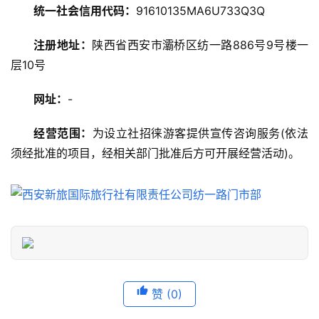
统一社会信用代码：
91610135MA6U733Q3Q
美
注册地址：
陕西省西安市灞桥区纺一路886号9号楼一
食
特
层10号
产
网址：
-
热
经营范围：
为设立社招徕游客提供宣传咨询服务(依法
门
须经批准的项目，经相关部门批准后方可开展经营活动)。
景
点
旅
游
信
息
登录
注册
赞
(0)
历
史