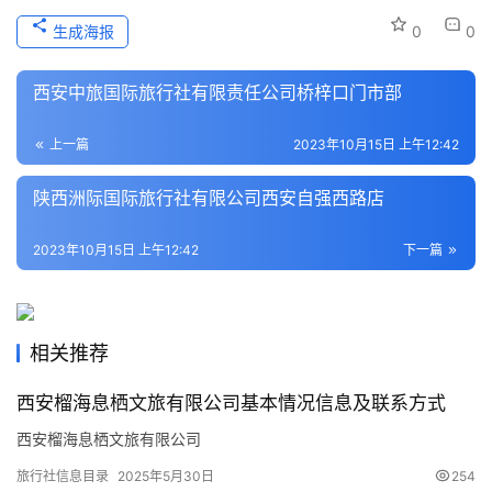
文
生成海报
0
0
化
西安中旅国际旅行社有限责任公司桥梓口门市部
导
游
上一篇
2023年10月15日 上午12:42
之
家
陕西洲际国际旅行社有限公司西安自强西路店
本
2023年10月15日 上午12:42
下一篇
地
生
活
相关推荐
旅
西安榴海息栖文旅有限公司基本情况信息及联系方式
游
西安榴海息栖文旅有限公司
城
市
旅行社信息目录
2025年5月30日
254