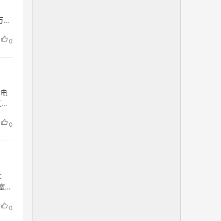
万科
0
 电
区莲
0
箱：
室
0