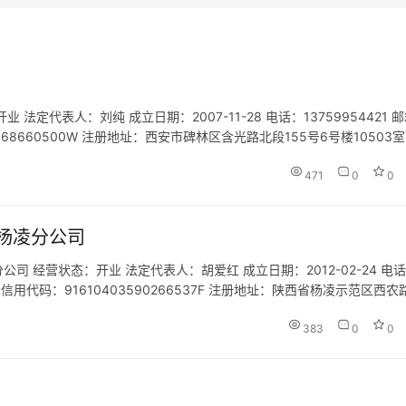
定代表人：刘纯 成立日期：2007-11-28 电话：13759954421 
03668660500W 注册地址：西安市碑林区含光路北段155号6号楼10503室
；对外承包工程；…
471
0
0
杨凌分公司
 经营状态：开业 法定代表人：胡爱红 成立日期：2012-02-24 电
统一社会信用代码：91610403590266537F 注册地址：陕西省杨凌示范区西农
经批准的项目，经相关部…
383
0
0