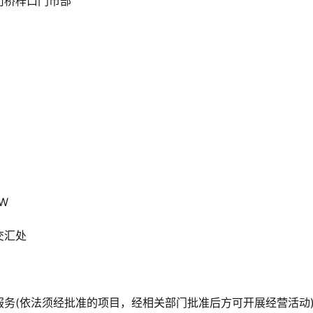
司桥梓口门市部
8W
交汇处
务(依法须经批准的项目，经相关部门批准后方可开展经营活动