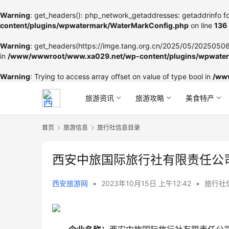
Warning
: get_headers(): php_network_getaddresses: getaddrinfo fo
content/plugins/wpwatermark/WaterMarkConfig.php
on line
136
Warning
: get_headers(https://imge.tang.org.cn/2025/05/202505060
in
/www/wwwroot/www.xa029.net/wp-content/plugins/wpwater
Warning
: Trying to access array offset on value of type bool in
/ww
旅游资讯
旅游攻略
美食特产
首页
旅游信息
旅行社信息目录
西安中旅国际旅行社有限责任公
西安旅游网
•
2023年10月15日 上午12:42
•
旅行社