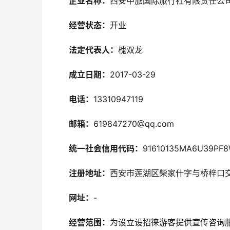
企业名称：
西安中旅国际旅行社有限责任公
经营状态：
开业
法定代表人：
槐双龙
成立日期：
2017-03-29
电话：
13310947119
邮箱：
619847270@qq.com
统一社会信用代码：
91610135MA6U39PF
注册地址：
西安市莲湖区柴家什字与桥梓口
网址：
-
经营范围：
为设立设招徕游客提供宣传咨询服