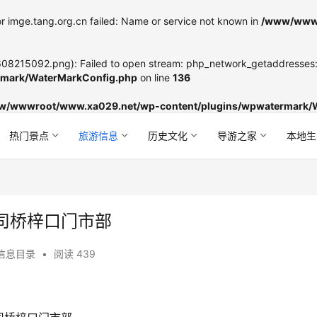
r imge.tang.org.cn failed: Name or service not known in
/www/wwwr
8215092.png): Failed to open stream: php_network_getaddresses: g
mark/WaterMarkConfig.php
on line
136
w/wwwroot/www.xa029.net/wp-content/plugins/wpwatermark/
热门景点
旅游信息
历史文化
导游之家
本地生
司桥梓口门市部
信息目录
•
阅读 439