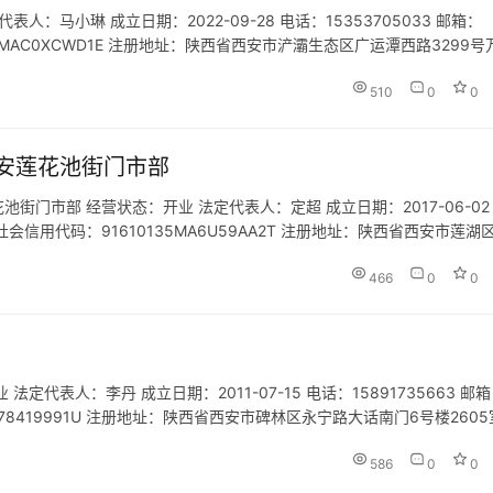
马小琳 成立日期：2022-09-28 电话：15353705033 邮箱：
0136MAC0XCWD1E 注册地址：陕西省西安市浐灞生态区广运潭西路3299号
日用品批发；日用百货销…
510
0
0
安莲花池街门市部
门市部 经营状态：开业 法定代表人：定超 成立日期：2017-06-02
m 统一社会信用代码：91610135MA6U59AA2T 注册地址：陕西省西安市莲湖
宣传咨询服务(依法须经批…
466
0
0
表人：李丹 成立日期：2011-07-15 电话：15891735663 邮
103578419991U 注册地址：陕西省西安市碑林区永宁路大话南门6号楼2605
内旅游服务。
586
0
0