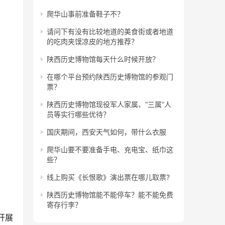
爬华山事前准备鞋子不？
请问下有没有比较地道的美食街或者地道
的吃肉夹馍凉皮的地方推荐？
陕西历史博物馆每天什么时候开放？
在哪个平台预约陕西历史博物馆的参观门
票？
陕西历史博物馆现役军人家属、“三属”人
员等实行哪些优待？
国庆期间，西安天气如何，带什么衣服
爬华山要不要准备手电、充电宝、纸巾这
些？
线上购买《长恨歌》演出票在哪儿取票?
陕西历史博物馆能不能停车？能不能免费
寄存行李？
开展