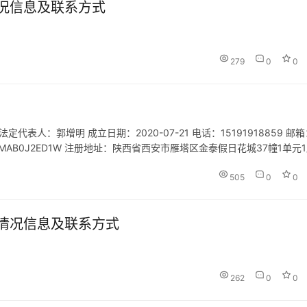
况信息及联系方式
279
0
0
人：郭增明 成立日期：2020-07-21 电话：15191918859 邮箱
0135MAB0J2ED1W 注册地址：陕西省西安市雁塔区金泰假日花城37幢1单元
网点旅游招徕、咨询…
505
0
0
情况信息及联系方式
262
0
0