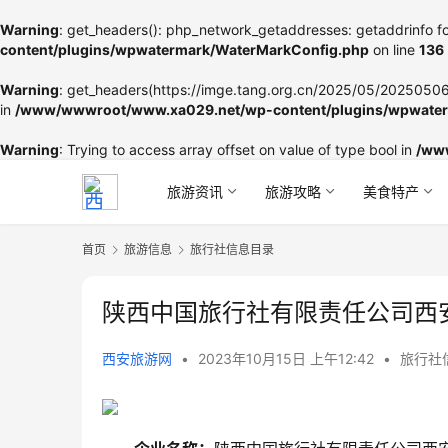
Warning
: get_headers(): php_network_getaddresses: getaddrinfo fo
content/plugins/wpwatermark/WaterMarkConfig.php
on line
136
Warning
: get_headers(https://imge.tang.org.cn/2025/05/202505060
in
/www/wwwroot/www.xa029.net/wp-content/plugins/wpwater
Warning
: Trying to access array offset on value of type bool in
/ww
旅游资讯
旅游攻略
美食特产
首页
旅游信息
旅行社信息目录
陕西中国旅行社有限责任公司西
西安旅游网
•
2023年10月15日 上午12:42
•
旅行社