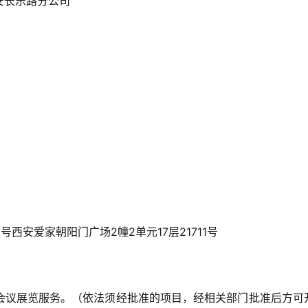
安长乐路分公司
G
号西安爱家朝阳门广场2幢2单元17层21711号
会议展览服务。（依法须经批准的项目，经相关部门批准后方可