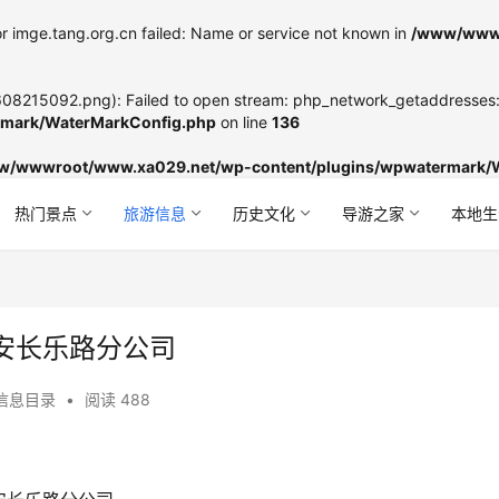
r imge.tang.org.cn failed: Name or service not known in
/www/wwwr
8215092.png): Failed to open stream: php_network_getaddresses: g
mark/WaterMarkConfig.php
on line
136
w/wwwroot/www.xa029.net/wp-content/plugins/wpwatermark/
热门景点
旅游信息
历史文化
导游之家
本地生
安长乐路分公司
信息目录
•
阅读 488