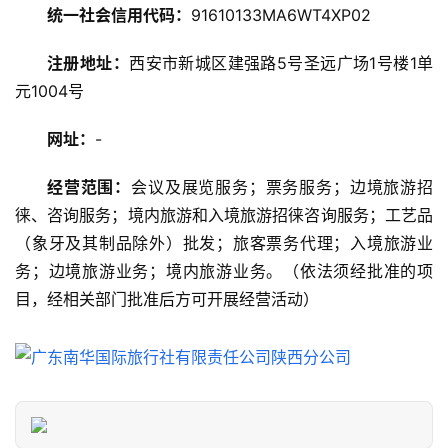
攻
统一社会信用代码：
91610133MA6WT4XP02
略
注册地址：
西安市新城区建强路5号圣远广场1号楼1单
元1004号
美
食
网址：
-
特
产
经营范围：
会议及展览服务；票务服务；边境旅游招
徕、咨询服务；境内旅游和入境旅游招徕咨询服务；工艺品
热
（象牙及其制品除外）批发；旅客票务代理；入境旅游业
门
景
务；边境旅游业务；境内旅游业务。（依法须经批准的项
点
目，经相关部门批准后方可开展经营活动）
旅
游
信
息
登录
注册