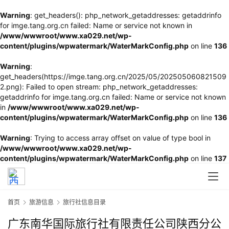
Warning
: get_headers(): php_network_getaddresses: getaddrinfo
for imge.tang.org.cn failed: Name or service not known in
/www/wwwroot/www.xa029.net/wp-
content/plugins/wpwatermark/WaterMarkConfig.php
on line
136
Warning
:
get_headers(https://imge.tang.org.cn/2025/05/202505060821509
2.png): Failed to open stream: php_network_getaddresses:
getaddrinfo for imge.tang.org.cn failed: Name or service not known
in
/www/wwwroot/www.xa029.net/wp-
content/plugins/wpwatermark/WaterMarkConfig.php
on line
136
Warning
: Trying to access array offset on value of type bool in
/www/wwwroot/www.xa029.net/wp-
content/plugins/wpwatermark/WaterMarkConfig.php
on line
137
首页
旅游信息
旅行社信息目录
广东南华国际旅行社有限责任公司陕西分公