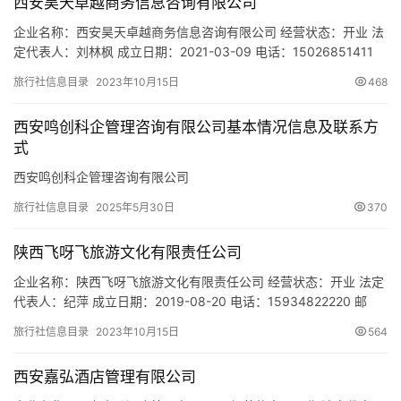
西安昊天卓越商务信息咨询有限公司
城
市
企业名称：西安昊天卓越商务信息咨询有限公司 经营状态：开业 法
定代表人：刘林枫 成立日期：2021-03-09 电话：15026851411
邮箱：15026851411@163.com 统一社会信用代码：
旅行社信息目录
2023年10月15日
468
91610111MAB0RDDR3N 注册地址：陕西省西安市灞桥区浐河东路
高科麓湾国际社区9号楼2单元2902室 网址：- 经营范围：一般项
西安鸣创科企管理咨询有限公司基本情况信息及联系方
目：信息咨询服…
式
西安鸣创科企管理咨询有限公司
旅行社信息目录
2025年5月30日
370
陕西飞呀飞旅游文化有限责任公司
企业名称：陕西飞呀飞旅游文化有限责任公司 经营状态：开业 法定
代表人：纪萍 成立日期：2019-08-20 电话：15934822220 邮
箱：- 统一社会信用代码：91610103MA6X3B3X3J 注册地址：陕
旅行社信息目录
2023年10月15日
564
西省西安市碑林区长安北路48号708室 网址：- 经营范围：旅行社
及相关服务；国内旅游业务；入境旅游业务；互联网信息服务；民
西安嘉弘酒店管理有限公司
用航空运输销售代理；…