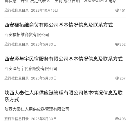
营状态：开业 法定代表人：王莉 成立日期：2006-04-13 电话：
029-86137846 邮箱：64829523@qq.com 统一社会信用代码：
旅行社信息目录
2023年10月15日
451
9161013208102648XT 注册地址：西安市未央路中段126号B2区
赛高国际大厦D座1层 网址：- 经营范围：为设立社招徕游客提供宣
西安福拓维商贸有限公司基本情况信息及联系方式
传、咨…
西安福拓维商贸有限公司
旅行社信息目录
2025年5月30日
352
西安泽与宇民宿服务有限公司基本情况信息及联系方式
西安泽与宇民宿服务有限公司
旅行社信息目录
2025年5月30日
257
陕西大秦仁人用供应链管理有限公司基本情况信息及联
系方式
陕西大秦仁人用供应链管理有限公司
旅行社信息目录
2025年5月30日
498