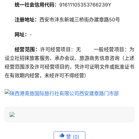
略
统一社会信用代码：
91611105353766239Y
美
注册地址：
西安市沣东新城三桥街办建章路50号
食
特
网址：
-
产
经营范围：
许可经营项目：无	一般经营项目：为
热
设立社招徕旅客服务、承办会议、旅游商务信息咨询（上述
门
经营范围涉及许可经营项目的，凭许可证明文件或批准证书
景
在有效期内经营，未经许可不得经营）
点
旅
游
信
息
登录
注册
历
赞
(0)