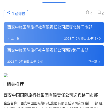
史
文
生成海报
0
0
化
西安中旅国际旅行社有限责任公司雁塔北路门市部
导
游
上一篇
2023年10月15日 上午12:40
之
家
西安中旅国际旅行社有限责任公司西影路门市部
本
2023年10月15日 上午12:41
下一篇
地
生
活
相关推荐
旅
游
西安中国国际旅行社集团有限责任公司迎宾路门市部
城
企业名称：西安中国国际旅行社集团有限责任公司迎宾路门市部 经
市