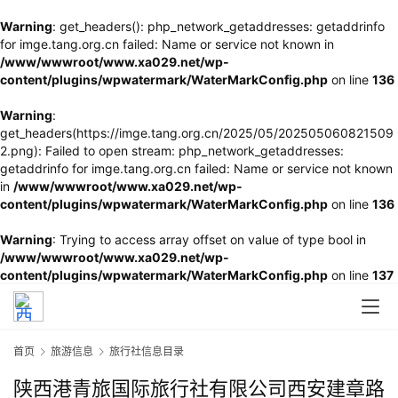
Warning
: get_headers(): php_network_getaddresses: getaddrinfo
for imge.tang.org.cn failed: Name or service not known in
/www/wwwroot/www.xa029.net/wp-
content/plugins/wpwatermark/WaterMarkConfig.php
on line
136
Warning
:
get_headers(https://imge.tang.org.cn/2025/05/202505060821509
2.png): Failed to open stream: php_network_getaddresses:
getaddrinfo for imge.tang.org.cn failed: Name or service not known
in
/www/wwwroot/www.xa029.net/wp-
content/plugins/wpwatermark/WaterMarkConfig.php
on line
136
Warning
: Trying to access array offset on value of type bool in
/www/wwwroot/www.xa029.net/wp-
content/plugins/wpwatermark/WaterMarkConfig.php
on line
137
首页
旅游信息
旅行社信息目录
陕西港青旅国际旅行社有限公司西安建章路