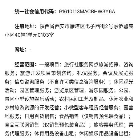
统一社会信用代码：
91610113MACBHW3Y6A
旅
游
注册地址：
陕西省西安市雁塔区电子西街2号融侨馨苑
资
小区40幢1单元0103室
讯
网址：
-
旅
游
经营范围：
一般项目：旅行社服务网点旅游招徕、咨询
攻
服务；旅游开发项目策划咨询；礼仪服务；会议及展览服
略
务；信息咨询服务（不含许可类信息咨询服务）；休闲观光
活动；园区管理服务；游览景区管理；游乐园服务；公园、
美
景区小型设施娱乐活动；农村民间工艺及制品、休闲农业和
食
特
乡村旅游资源的开发经营；小微型客车租赁经营服务；露营
产
地服务；日用百货销售；食品销售（仅销售预包装食品）；
食品互联网销售（仅销售预包装食品）；旅客票务代理；票
热
务代理服务；体育用品设备出租；休闲娱乐用品设备出租；