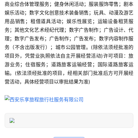
门
商业综合体管理服务；健身休闲活动；服装服饰零售；剧本
景
娱乐活动；数字文化创意技术装备销售；玩具、动漫及游艺
点
用品销售；租借道具活动；娱乐性展览；运输设备租赁服
务；其他文化艺术经纪代理；数字广告制作；广告设计、代
旅
理；数字广告发布；广告制作；广告发布；数字内容制作服
游
务（不含出版发行）；城市公园管理。(除依法须经批准的
信
息
项目外，凭营业执照依法自主开展经营活动)许可项目：旅
登录
注册
游业务；住宿服务；道路旅客运输经营；国际道路旅客运
历
输。(依法须经批准的项目，经相关部门批准后方可开展经
史
营活动，具体经营项目以审批结果为准)
文
化
导
游
之
家