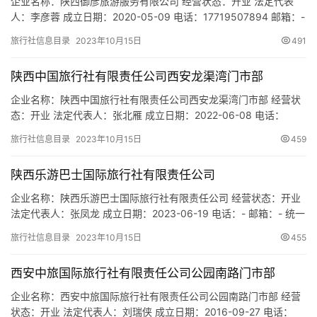
企业名称：陕西御彦旅游服务有限公司 经营状态：开业 法定代表
人：李彦蓉 成立日期：2020-05-09 电话：17719507894 邮箱：-
统一社会信用代码：91610133MAB0G82N7K 注册地址：陕西省西
旅行社信息目录
2023年10月15日
491
安市雁塔区朱雀大街与长安西路十字姑娘苑1-1-3F 网址：- 经营范
围：一般项目：旅行社服务网点旅游招徕、咨询服务；会议及展览
陕西中国旅行社有限责任公司西安龙渠湾门市部
服务；礼仪服务；…
企业名称：陕西中国旅行社有限责任公司西安龙渠湾门市部 经营状
态：开业 法定代表人：张北雁 成立日期：2022-06-08 电话：
13389276222 邮箱：2268504096@qq.com 统一社会信用代
旅行社信息目录
2023年10月15日
459
码：91610135MABQAFN96K 注册地址：陕西省西安市莲湖区西门
里菜坑岸与龙渠湾丁字口90号 网址：- 经营范围：一般项目：旅行
陕西乐游巴士国际旅行社有限责任公司
社服务网点旅游…
企业名称：陕西乐游巴士国际旅行社有限责任公司 经营状态：开业
法定代表人：张凤龙 成立日期：2023-06-19 电话：- 邮箱：- 统一
社会信用代码：91610103MACNJ2ML0C 注册地址：陕西省西安
旅行社信息目录
2023年10月15日
455
市碑林区雁塔中路19号鹏博大厦B座1207-06室 网址：- 经营范围：
一般项目：旅行社服务网点旅游招徕、咨询服务；信息咨询服务
西安中旅国际旅行社有限责任公司公园南路门市部
（不含许可类信息咨询服…
企业名称：西安中旅国际旅行社有限责任公司公园南路门市部 经营
状态：开业 法定代表人：刘瑞侠 成立日期：2016-09-27 电话：