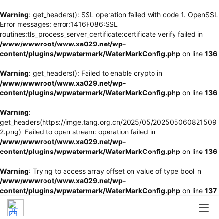
Warning
: get_headers(): SSL operation failed with code 1. OpenSSL
Error messages: error:1416F086:SSL
routines:tls_process_server_certificate:certificate verify failed in
/www/wwwroot/www.xa029.net/wp-
content/plugins/wpwatermark/WaterMarkConfig.php
on line
136
Warning
: get_headers(): Failed to enable crypto in
/www/wwwroot/www.xa029.net/wp-
content/plugins/wpwatermark/WaterMarkConfig.php
on line
136
Warning
:
get_headers(https://imge.tang.org.cn/2025/05/202505060821509
2.png): Failed to open stream: operation failed in
/www/wwwroot/www.xa029.net/wp-
content/plugins/wpwatermark/WaterMarkConfig.php
on line
136
Warning
: Trying to access array offset on value of type bool in
/www/wwwroot/www.xa029.net/wp-
content/plugins/wpwatermark/WaterMarkConfig.php
on line
137