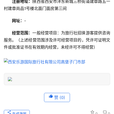
注册地址：
陕西省西安市沣东新城三桥街道建章路五一
村建章尚品1号楼北面门面房第三间
美
食
网址：
-
特
产
经营范围：
一般经营项目：为旅行社招徕游客提供咨询
服务。（上述经营范围涉及许可经营项目的，凭许可证明文
热
件或批准证书在有效期内经营，未经许可不得经营）
门
景
点
旅
游
信
息
赞
(0)
登录
注册
历
生成海报
0
0