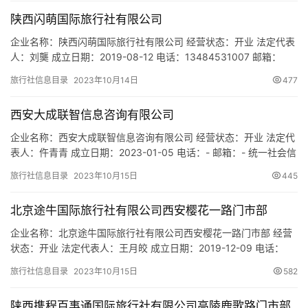
建群星汇小区5号楼1311室 网址：- 经营范围：一般项目：组织文化
陕西闪萌国际旅行社有限公司
艺术交流活动；休闲观光…
企业名称：陕西闪萌国际旅行社有限公司 经营状态：开业 法定代表
人：刘龑 成立日期：2019-08-12 电话：13484531007 邮箱：
sm_travel@sina.com 统一社会信用代码：
旅行社信息目录
2023年10月14日
477
91610116MA6X2UAH3L 注册地址：陕西省西安市长安区黄良街办
石佛寺村358号 网址：www.sm-travel.com 经营范围：一般项目：
西安大成联智信息咨询有限公司
旅行社服务…
企业名称：西安大成联智信息咨询有限公司 经营状态：开业 法定代
表人：仵青青 成立日期：2023-01-05 电话：- 邮箱：- 统一社会信
用代码：91610104MAC7GQMU9N 注册地址：陕西省西安市莲湖
旅行社信息目录
2023年10月15日
445
区高新三路财富中心二期D座22楼2202室 网址：- 经营范围：一般
项目：信息技术咨询服务；信息咨询服务（不含许可类信息咨询服
北京途牛国际旅行社有限公司西安樱花一路门市部
务）；社会经济咨询服务；…
企业名称：北京途牛国际旅行社有限公司西安樱花一路门市部 经营
状态：开业 法定代表人：王月皎 成立日期：2019-12-09 电话：
18966633080 邮箱：23310949@qq.com 统一社会信用代码：
旅行社信息目录
2023年10月15日
582
91610116MA6TTDH654 注册地址：陕西省西安市长安区樱花一路
合能公馆小区17栋10120号商铺 网址：- 经营范围：为设立社招徕
陕西携程百事通国际旅行社有限公司高陵鹿歌路门市部