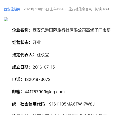
西安旅游网
2023年10月15日 上午12:40
旅行社信息目录
阅读 469
企业名称：
西安乐游国际旅行社有限公司高堡子门市部
经营状态：
开业
法定代表人：
汪永宜
旅
成立日期：
2016-07-15
游
资
电话：
13201873072
讯
邮箱：
441757909@qq.com
旅
游
统一社会信用代码：
91611105MA6TW17W8J
攻
略