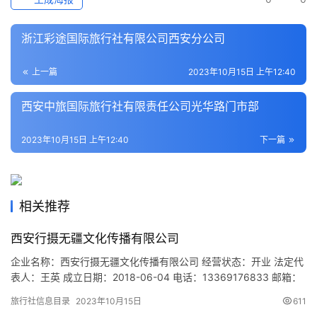
史
文
化
浙江彩途国际旅行社有限公司西安分公司
上一篇
2023年10月15日 上午12:40
导
游
西安中旅国际旅行社有限责任公司光华路门市部
之
家
2023年10月15日 上午12:40
下一篇
本
地
生
相关推荐
活
西安行摄无疆文化传播有限公司
旅
企业名称：西安行摄无疆文化传播有限公司 经营状态：开业 法定代
游
表人：王英 成立日期：2018-06-04 电话：13369176833 邮箱：
城
603540376@Qqq.com 统一社会信用代码：
旅行社信息目录
2023年10月15日
611
市
91610113MA6UXKN9XP 注册地址：陕西省西安市雁塔区东仪路中