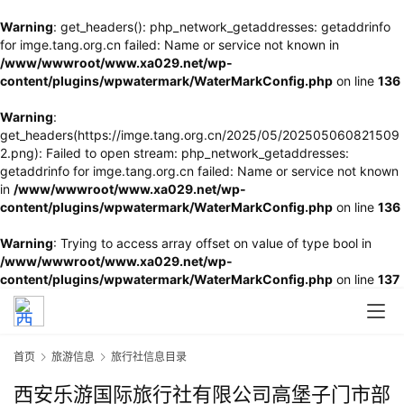
Warning
: get_headers(): php_network_getaddresses: getaddrinfo
for imge.tang.org.cn failed: Name or service not known in
/www/wwwroot/www.xa029.net/wp-
content/plugins/wpwatermark/WaterMarkConfig.php
on line
136
Warning
:
get_headers(https://imge.tang.org.cn/2025/05/202505060821509
2.png): Failed to open stream: php_network_getaddresses:
getaddrinfo for imge.tang.org.cn failed: Name or service not known
in
/www/wwwroot/www.xa029.net/wp-
content/plugins/wpwatermark/WaterMarkConfig.php
on line
136
Warning
: Trying to access array offset on value of type bool in
/www/wwwroot/www.xa029.net/wp-
content/plugins/wpwatermark/WaterMarkConfig.php
on line
137
首页
旅游信息
旅行社信息目录
西安乐游国际旅行社有限公司高堡子门市部