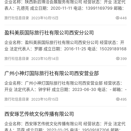
城
企业名称：陕西新启博洽会展服务有限公司 经营状态：开业 法定代
市
表人：孔德亮 成立日期：2020-11-11 电话：13991169799 邮箱：
85571699@qq.com 统一社会信用代码：
旅行社信息目录
2023年10月15日
446
91610136MAB0LMQT4K 注册地址：陕西省西安市浐灞生态区金桥
三路418号前海人寿金融中心1号楼15层1531号 网址：- 经营范围：
盈科美辰国际旅行社有限公司西安分公司
一般项目：组织文化艺…
企业名称：盈科美辰国际旅行社有限公司西安分公司 经营状态：开
业 法定代表人：罗娜 成立日期：2016-11-25 电话：15029189168
邮箱：550255452@qq.com 统一社会信用代码：
旅行社信息目录
2023年10月14日
399
91610112MA6U0DK082 注册地址：陕西省西安市高新区丈八街办
团结南路11号中晶科技广场B座1257室 网址：- 经营范围：境内旅
广州小神灯国际旅行社有限公司西安营业部
游业务；入境旅游…
企业名称：广州小神灯国际旅行社有限公司西安营业部 经营状态：
开业 法定代表人：钟宇轩 成立日期：2023-06-30 电话：- 邮箱：-
统一社会信用代码：91610104MACNTYU87E 注册地址：陕西省西
旅行社信息目录
2023年10月15日
495
安市莲湖区高新二路新世纪大厦6层C3室006 网址：- 经营范围：
一般项目：旅行社服务网点旅游招徕、咨询服务；旅客票务代理；
西安琢艺传统文化传播有限公司
法律咨询（不含依法须律师…
企业名称：西安琢艺传统文化传播有限公司 经营状态：开业 法定代
表人：范霖 成立日期：2022-11-25 电话：19509187206 邮箱：