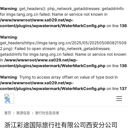
Warning
: get_headers(): php_network_getaddresses: getaddrinfo
for imge.tang.org.cn failed: Name or service not known in
/www/wwwroot/www.xa029.net/wp-
content/plugins/wpwatermark/WaterMarkConfig.php
on line
136
Warning
:
get_headers(https://imge.tang.org.cn/2025/05/202505060821509
2.png): Failed to open stream: php_network_getaddresses:
getaddrinfo for imge.tang.org.cn failed: Name or service not known
in
/www/wwwroot/www.xa029.net/wp-
content/plugins/wpwatermark/WaterMarkConfig.php
on line
136
Warning
: Trying to access array offset on value of type bool in
/www/wwwroot/www.xa029.net/wp-
content/plugins/wpwatermark/WaterMarkConfig.php
on line
137
首页
旅游信息
旅行社信息目录
浙江彩途国际旅行社有限公司西安分公司