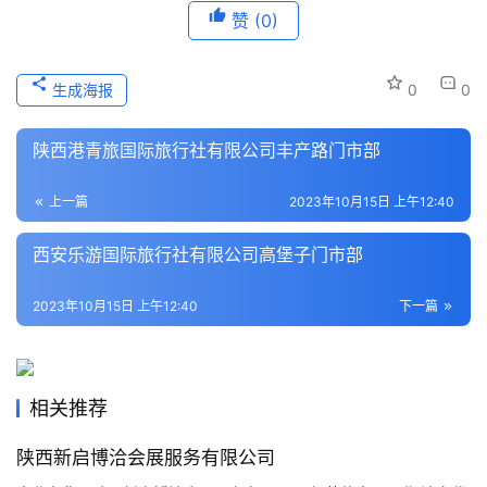
赞
(0)
历
史
文
生成海报
0
0
化
陕西港青旅国际旅行社有限公司丰产路门市部
导
游
上一篇
2023年10月15日 上午12:40
之
家
西安乐游国际旅行社有限公司高堡子门市部
本
2023年10月15日 上午12:40
下一篇
地
生
活
相关推荐
旅
陕西新启博洽会展服务有限公司
游