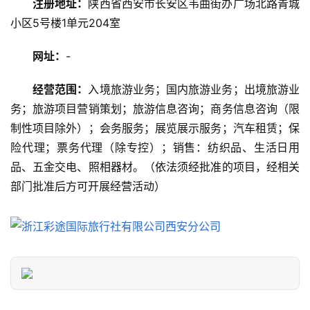
注册地址：
陕西省西安市长安区韦曲街办广场北路青城
攻
小区5号楼1单元204室
略
网址：
-
美
食
经营范围：
入境旅游业务；国内旅游业务；出境旅游业
特
务；旅游项目营销策划；旅游信息咨询；商务信息咨询（限
产
制性项目除外）；会务服务；展览展示服务；汽车租赁；保
险代理；票务代理（除专控）；销售：纺织品、生活日用
热
门
品、五金交电、照相器材。（依法须经批准的项目，经相关
景
部门批准后方可开展经营活动）
点
旅
游
信
息
登录
注册