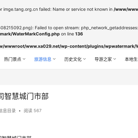
r imge.tang.org.cn failed: Name or service not known in
/www/wwwr
8215092.png): Failed to open stream: php_network_getaddresses: g
mark/WaterMarkConfig.php
on line
136
w/wwwroot/www.xa029.net/wp-content/plugins/wpwatermark/
热门景点
旅游信息
历史文化
导游之家
本地生
司智慧城门市部
信息目录
•
阅读 567