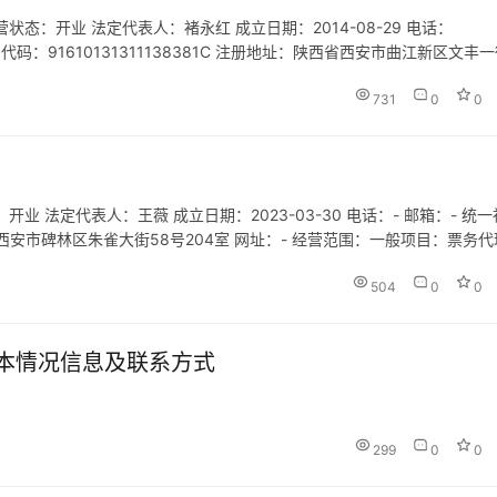
态：开业 法定代表人：褚永红 成立日期：2014-08-29 电话：
会信用代码：91610131311138381C 注册地址：陕西省西安市曲江新区文丰
范围：一般项目：工艺…
731
0
0
 法定代表人：王薇 成立日期：2023-03-30 电话：- 邮箱：- 统一
陕西省西安市碑林区朱雀大街58号204室 网址：- 经营范围：一般项目：票务
咨询；露营地服务；航空商务服务；旅行…
504
0
0
本情况信息及联系方式
299
0
0