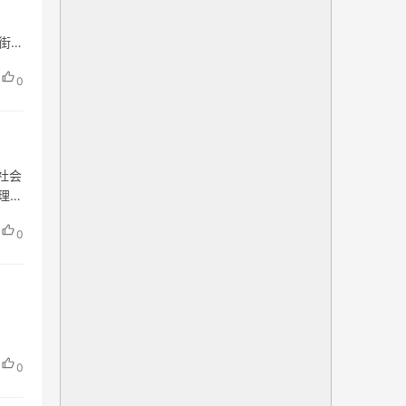
一街曲
0
社会
代理服
0
0