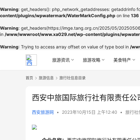
Warning
: get_headers(): php_network_getaddresses: getaddrinfo fo
content/plugins/wpwatermark/WaterMarkConfig.php
on line
136
Warning
: get_headers(https://imge.tang.org.cn/2025/05/202505060
in
/www/wwwroot/www.xa029.net/wp-content/plugins/wpwater
Warning
: Trying to access array offset on value of type bool in
/ww
旅游资讯
旅游攻略
美食特产
首页
旅游信息
旅行社信息目录
西安中旅国际旅行社有限责任公
西安旅游网
•
2023年10月15日 上午12:40
•
旅行社