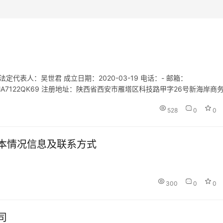
代表人：吴世君 成立日期：2020-03-19 电话：- 邮箱：
135MA7122QK69 注册地址：陕西省西安市雁塔区科技路甲字26号新海岸商
资源服务（不含职业中介活动）；市场调查；…
528
0
0
本情况信息及联系方式
300
0
0
司