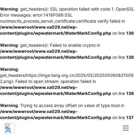
Warning
: get_headers(): SSL operation failed with code 1. OpenSSL
Error messages: error:1416F086:SSL
routines:tls_process_server_certificate:certificate verify failed in
/www/wwwroot/www.xa029.net/wp-
content/plugins/wpwatermark/WaterMarkConfig.php
on line
136
Warning
: get_headers(): Failed to enable crypto in
/www/wwwroot/www.xa029.net/wp-
content/plugins/wpwatermark/WaterMarkConfig.php
on line
136
Warning
:
get_headers(https://imge.tang.org.cn/2025/05/202505060821509
2.png): Failed to open stream: operation failed in
/www/wwwroot/www.xa029.net/wp-
content/plugins/wpwatermark/WaterMarkConfig.php
on line
136
Warning
: Trying to access array offset on value of type bool in
/www/wwwroot/www.xa029.net/wp-
content/plugins/wpwatermark/WaterMarkConfig.php
on line
137