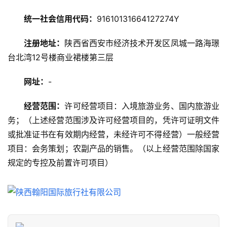
游
攻
统一社会信用代码：
91610131664127274Y
略
注册地址：
陕西省西安市经济技术开发区凤城一路海璟
美
台北湾12号楼商业裙楼第三层
食
特
网址：
-
产
经营范围：
许可经营项目：入境旅游业务、国内旅游业
热
务；（上述经营范围涉及许可经营项目的，凭许可证明文件
门
或批准证书在有效期内经营，未经许可不得经营）一般经营
景
项目：会务策划；农副产品的销售。（以上经营范围除国家
点
规定的专控及前置许可项目）
旅
游
信
息
登录
注册