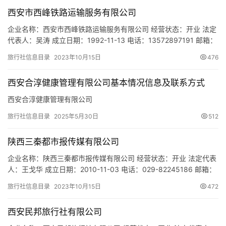
城
西安市西峰铁路运输服务有限公司
市
企业名称：西安市西峰铁路运输服务有限公司 经营状态：开业 法定
代表人：吴涛 成立日期：1992-11-13 电话：13572897191 邮箱：
1708918232@QQ.COM 统一社会信用代码：
旅行社信息目录
2023年10月15日
476
916101042943431985 注册地址：西斜三路西站货场西南侧 网
址：- 经营范围：一般项目：家用纺织制成品制造；服装制造；家具
西安合淳健康管理有限公司基本情况信息及联系方式
制造；纸和纸板容器制造；钢…
西安合淳健康管理有限公司
旅行社信息目录
2025年5月30日
512
陕西三秦都市报传媒有限公司
企业名称：陕西三秦都市报传媒有限公司 经营状态：开业 法定代表
人：王戈华 成立日期：2010-11-03 电话：029-82245186 邮箱：
173189456@qq.com 统一社会信用代码：
旅行社信息目录
2023年10月15日
472
91610000563779628X 注册地址：陕西省西安市碑林区环城南路
东段1号陕西日报社工厂办公楼3层 网址：- 经营范围：一般项目：
西安民邦旅行社有限公司
广告发布；广告设计、代理；…