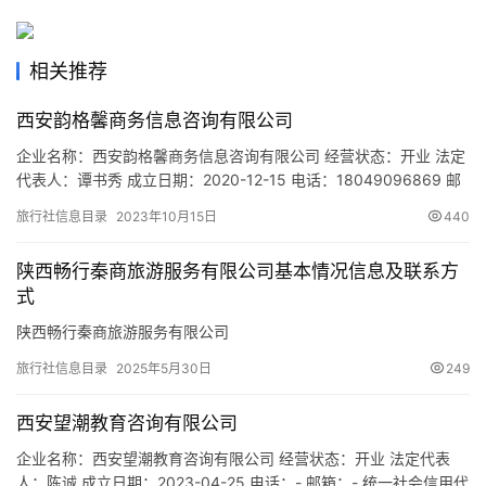
旅
游
相关推荐
城
市
西安韵格馨商务信息咨询有限公司
企业名称：西安韵格馨商务信息咨询有限公司 经营状态：开业 法定
代表人：谭书秀 成立日期：2020-12-15 电话：18049096869 邮
箱：12345678@qq.com 统一社会信用代码：
旅行社信息目录
2023年10月15日
440
91610104MAB0NPWK82 注册地址：陕西省西安市莲湖区西关正
街258号御笔华章二号楼2507室 网址：- 经营范围：一般项目：信
陕西畅行秦商旅游服务有限公司基本情况信息及联系方
息咨询服务（不含许可类信…
式
陕西畅行秦商旅游服务有限公司
旅行社信息目录
2025年5月30日
249
西安望潮教育咨询有限公司
企业名称：西安望潮教育咨询有限公司 经营状态：开业 法定代表
人：陈诚 成立日期：2023-04-25 电话：- 邮箱：- 统一社会信用代