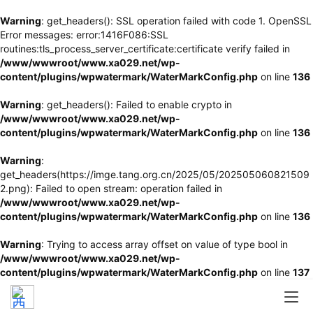
Warning
: get_headers(): SSL operation failed with code 1. OpenSSL
Error messages: error:1416F086:SSL
routines:tls_process_server_certificate:certificate verify failed in
/www/wwwroot/www.xa029.net/wp-
content/plugins/wpwatermark/WaterMarkConfig.php
on line
136
Warning
: get_headers(): Failed to enable crypto in
/www/wwwroot/www.xa029.net/wp-
content/plugins/wpwatermark/WaterMarkConfig.php
on line
136
Warning
:
get_headers(https://imge.tang.org.cn/2025/05/202505060821509
2.png): Failed to open stream: operation failed in
/www/wwwroot/www.xa029.net/wp-
content/plugins/wpwatermark/WaterMarkConfig.php
on line
136
Warning
: Trying to access array offset on value of type bool in
/www/wwwroot/www.xa029.net/wp-
content/plugins/wpwatermark/WaterMarkConfig.php
on line
137