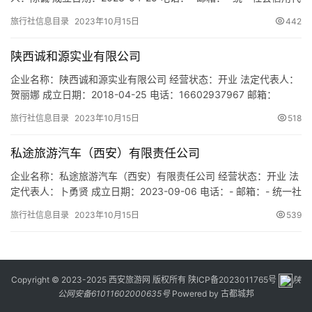
码：91610104MACH13DP5N 注册地址：陕西省西安市莲湖区西关
旅行社信息目录
2023年10月15日
442
正街南小巷55号上城1302-6号 网址：- 经营范围：一般项目：教育
咨询服务（不含涉许可审批的教育培训活动）；会议及展览服务；
陕西诚和源实业有限公司
自费出国留学中介服务；…
企业名称：陕西诚和源实业有限公司 经营状态：开业 法定代表人：
贺丽娜 成立日期：2018-04-25 电话：16602937967 邮箱：
1670584278@qq.com 统一社会信用代码：
旅行社信息目录
2023年10月15日
518
91610113MA6UUBY56G 注册地址：陕西省西安市莲湖区高新二路
2号山西证券大厦11层1116室 网址：- 经营范围：一般项目：园林绿
私途旅游汽车（西安）有限责任公司
化工程施工；工程管理服务…
企业名称：私途旅游汽车（西安）有限责任公司 经营状态：开业 法
定代表人：卜勇贤 成立日期：2023-09-06 电话：- 邮箱：- 统一社
会信用代码：91610135MACX6B5N18 注册地址：陕西省西安市莲
旅行社信息目录
2023年10月15日
539
湖区未央路99号荣民中央国际20层2012室 网址：- 经营范围：一般
项目：旅行社服务网点旅游招徕、咨询服务；广告设计、代理；广
告发布；信息咨询服务…
Copyright © 2023-2025 西安旅游网 版权所有
陕ICP备2023011765号
陕
公网安备61011602000635号
Powered by
古都城邦