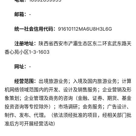
旅
邮箱：
-
游
攻
统一社会信用代码：
91610112MA6U8H3L6G
略
注册地址：
陕西省西安市浐灞生态区东二环玄武东路天
美
香心苑小区1-3-1603
食
特
网址：
-
产
经营范围：
出境旅游业务；入境及国内旅游业务；计算
热
机网络领域范围内的开发、设计及销售服务；企业营销及形
门
象策划；企业管理及商务的咨询（金融、证券、期货、基金
景
投资咨询等专控除外）；市场调研；会务服务；广告设计、
点
制作、发布、代理。（依法须经批准的项目，经相关部门批
准后方可开展经营活动）
旅
游