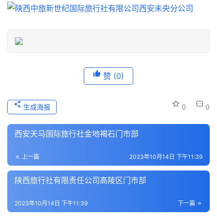
信
息
登录
注册
历
史
文
赞
(0)
化
导
生成海报
0
0
游
之
西安天马国际旅行社金地褐石门市部
家
上一篇
2023年10月14日 下午11:39
本
地
陕西旅行社有限责任公司高陵区门市部
生
活
2023年10月14日 下午11:39
下一篇