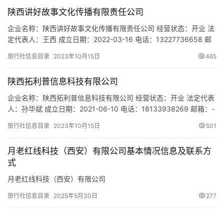
西安财经大学长安校区教师公寓区9号楼商业街西9号 网址：- 经营
陕西讲好故事文化传播有限责任公司
范围：一般项目：教育咨询服…
企业名称：陕西讲好故事文化传播有限责任公司 经营状态：开业 法
定代表人：王西 成立日期：2022-03-16 电话：13227736658 邮
箱：13227736658@163.COM 统一社会信用代码：
旅行社信息目录
2023年10月15日
465
91610113MAB11D703G 注册地址：陕西省西安市雁塔区老三届世
纪星大厦19楼k户 网址：- 经营范围：一般项目：个人互联网直播服
陕西拓利普信息科技有限公司
务；史料、史志编…
企业名称：陕西拓利普信息科技有限公司 经营状态：开业 法定代表
人：孙华斌 成立日期：2021-06-10 电话：18133938269 邮箱：-
统一社会信用代码：91610132MAB0X3A68M 注册地址：陕西省西
旅行社信息目录
2023年10月15日
501
安市莲湖区红庙坡永兴路兴盛家园小区高层2号楼1904室 网址：-
经营范围：一般项目：技术服务、技术开发、技术咨询、技术交
月老红线科技（西安）有限公司基本情况信息及联系方
流、技术转让、技术…
式
月老红线科技（西安）有限公司
旅行社信息目录
2025年5月30日
277