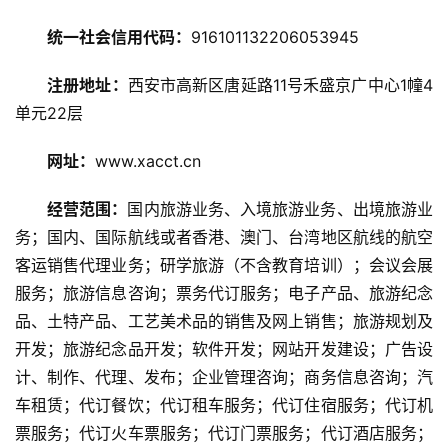
讯
统一社会信用代码：
916101132206053945
旅
注册地址：
西安市高新区唐延路11号禾盛京广中心1幢4
游
单元22层
攻
略
网址：
www.xacct.cn
美
经营范围：
国内旅游业务、入境旅游业务、出境旅游业
食
务；国内、国际航线或者香港、澳门、台湾地区航线的航空
特
客运销售代理业务；研学旅游（不含教育培训）；会议会展
产
服务；旅游信息咨询；票务代订服务；电子产品、旅游纪念
品、土特产品、工艺美术品的销售及网上销售；旅游规划及
热
开发；旅游纪念品开发；软件开发；网站开发建设；广告设
门
景
计、制作、代理、发布；企业管理咨询；商务信息咨询；汽
点
车租赁；代订餐饮；代订租车服务；代订住宿服务；代订机
票服务；代订火车票服务；代订门票服务；代订酒店服务；