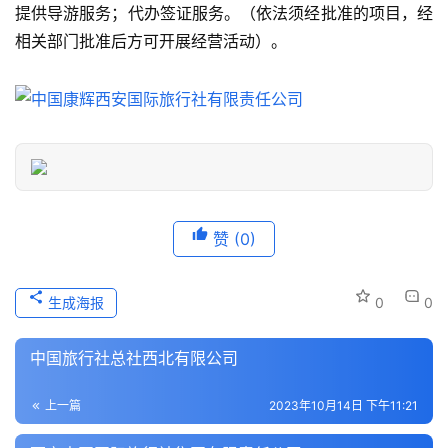
旅
提供导游服务；代办签证服务。（依法须经批准的项目，经
游
相关部门批准后方可开展经营活动）。
信
息
登录
注册
历
史
文
化
赞
(0)
导
游
生成海报
0
0
之
家
中国旅行社总社西北有限公司
本
上一篇
2023年10月14日 下午11:21
地
生