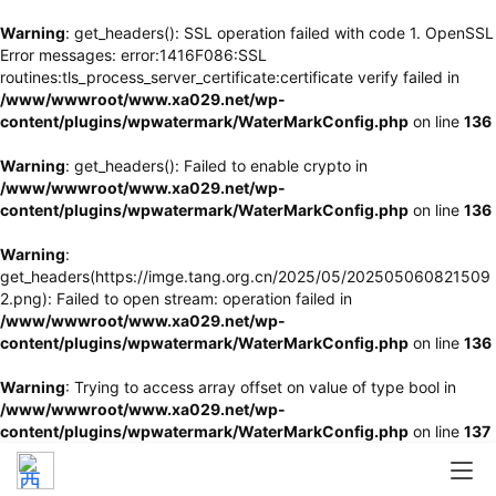
Warning
: get_headers(): SSL operation failed with code 1. OpenSSL
Error messages: error:1416F086:SSL
routines:tls_process_server_certificate:certificate verify failed in
/www/wwwroot/www.xa029.net/wp-
content/plugins/wpwatermark/WaterMarkConfig.php
on line
136
Warning
: get_headers(): Failed to enable crypto in
/www/wwwroot/www.xa029.net/wp-
content/plugins/wpwatermark/WaterMarkConfig.php
on line
136
Warning
:
get_headers(https://imge.tang.org.cn/2025/05/202505060821509
2.png): Failed to open stream: operation failed in
/www/wwwroot/www.xa029.net/wp-
content/plugins/wpwatermark/WaterMarkConfig.php
on line
136
Warning
: Trying to access array offset on value of type bool in
/www/wwwroot/www.xa029.net/wp-
content/plugins/wpwatermark/WaterMarkConfig.php
on line
137