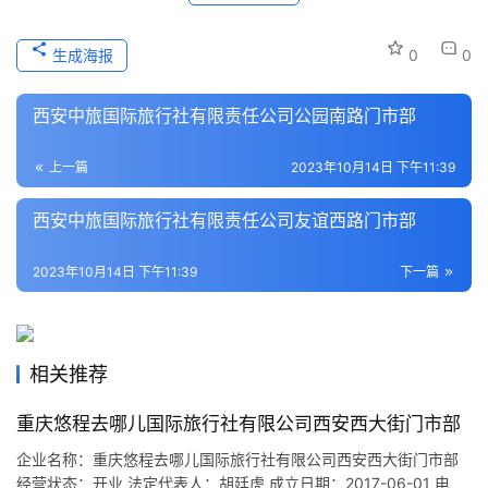
历
史
生成海报
0
0
文
化
西安中旅国际旅行社有限责任公司公园南路门市部
导
上一篇
2023年10月14日 下午11:39
游
之
西安中旅国际旅行社有限责任公司友谊西路门市部
家
2023年10月14日 下午11:39
下一篇
本
地
生
活
相关推荐
旅
重庆悠程去哪儿国际旅行社有限公司西安西大街门市部
游
企业名称：重庆悠程去哪儿国际旅行社有限公司西安西大街门市部
城
经营状态：开业 法定代表人：胡廷虎 成立日期：2017-06-01 电