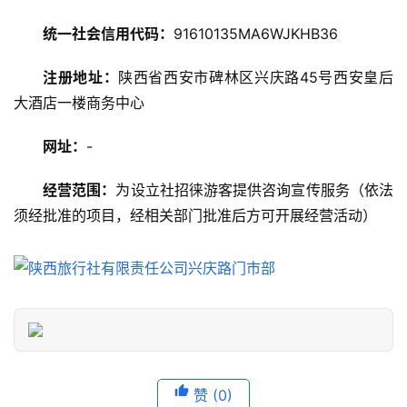
略
统一社会信用代码：
91610135MA6WJKHB36
美
注册地址：
陕西省西安市碑林区兴庆路45号西安皇后
食
大酒店一楼商务中心
特
产
网址：
-
热
经营范围：
为设立社招徕游客提供咨询宣传服务（依法
门
须经批准的项目，经相关部门批准后方可开展经营活动）
景
点
旅
游
信
息
登录
注册
赞
(0)