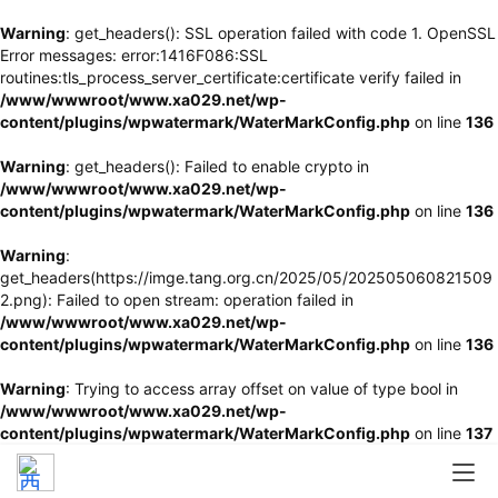
Warning
: get_headers(): SSL operation failed with code 1. OpenSSL
Error messages: error:1416F086:SSL
routines:tls_process_server_certificate:certificate verify failed in
/www/wwwroot/www.xa029.net/wp-
content/plugins/wpwatermark/WaterMarkConfig.php
on line
136
Warning
: get_headers(): Failed to enable crypto in
/www/wwwroot/www.xa029.net/wp-
content/plugins/wpwatermark/WaterMarkConfig.php
on line
136
Warning
:
get_headers(https://imge.tang.org.cn/2025/05/202505060821509
2.png): Failed to open stream: operation failed in
/www/wwwroot/www.xa029.net/wp-
content/plugins/wpwatermark/WaterMarkConfig.php
on line
136
Warning
: Trying to access array offset on value of type bool in
/www/wwwroot/www.xa029.net/wp-
content/plugins/wpwatermark/WaterMarkConfig.php
on line
137