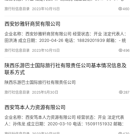
市
话：18729321188 邮箱：1794801188@qq.com 统一社会信用代
旅行社信息目录
2023年10月15日
460
码：91610135MA6U58661M 注册地址：陕西省西安市莲湖区钟鼓
楼广场北综合商贸大楼一楼1号 网址：- 经营范围：为设立社招徕游
西安妙雅轩商贸有限公司
客提供宣…
企业名称：西安妙雅轩商贸有限公司 经营状态：开业 法定代表人：
田洪涛 成立日期：2020-04-26 电话：18829201939 邮箱：- 统
一社会信用代码：91611105MA6TWYA13R 注册地址：陕西省西安
旅行社信息目录
2023年10月15日
496
市沣东新城西雁雀门143号 网址：- 经营范围：一般项目：箱包销
售；信息咨询服务（不含许可类信息咨询服务）；旅客票务代理；
陕西乐游巴士国际旅行社有限责任公司基本情况信息及
旅行社服务网点旅游招…
联系方式
陕西乐游巴士国际旅行社有限责任公司
旅行社信息目录
2025年5月30日
287
西安笃本人力资源有限公司
企业名称：西安笃本人力资源有限公司 经营状态：开业 法定代表
人：孙伟龙 成立日期：2020-03-10 电话：15091151932 邮箱：
1045548430@qq.com 统一社会信用代码：
旅行社信息目录
2023年10月15日
470