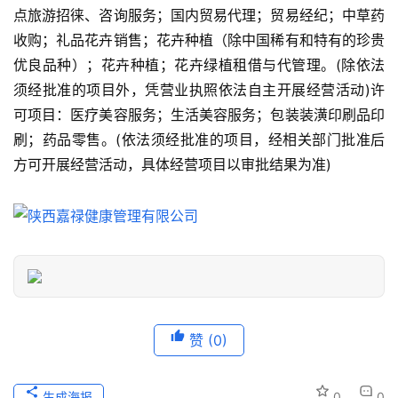
景
点旅游招徕、咨询服务；国内贸易代理；贸易经纪；中草药
点
收购；礼品花卉销售；花卉种植（除中国稀有和特有的珍贵
优良品种）；花卉种植；花卉绿植租借与代管理。(除依法
旅
须经批准的项目外，凭营业执照依法自主开展经营活动)许
游
可项目：医疗美容服务；生活美容服务；包装装潢印刷品印
信
刷；药品零售。(依法须经批准的项目，经相关部门批准后
息
登录
注册
方可开展经营活动，具体经营项目以审批结果为准)
历
史
文
化
导
游
赞
(0)
之
家
生成海报
0
0