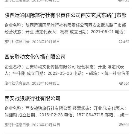
旅行社信息目录
2023年10月15日
433
地址：陕西省西安市未央区凤城二路金科天籁城商铺8-119 网址：-
经营范围：一般项目：旅行社服务网点旅游招徕、咨询服务。（除
陕西运通国际旅行社有限责任公司西安玄武东路门市部
依法须经批准的项目外，凭…
企业名称：陕西运通国际旅行社有限责任公司西安玄武东路门市部
经营状态：开业 法定代表人：杨楠 成立日期：2021-05-21 电话：
15339189881 邮箱：siminoyang@foxmail.com 统一社会信用代
旅行社信息目录
2023年10月15日
467
码：91610135MAB0WCW758 注册地址：陕西省西安市未央区玄
武东路华远海蓝城1期21号楼10103号商铺 网址：- 经营范围：…
西安聆动文化传播有限公司
企业名称：西安聆动文化传播有限公司 经营状态：开业 法定代表
人：牛伟刚 成立日期：2023-05-06 电话：- 邮箱：- 统一社会信用
代码：91610133MACHU8GG2L 注册地址：陕西省西安市曲江新区
旅行社信息目录
2023年10月15日
551
芙蓉西路龙湖雁塔天宸9号楼316室 网址：- 经营范围：一般项目：
组织文化艺术交流活动；会议及展览服务；组织体育表演活动；体
西安战狼旅行社有限公司
育赛事策划；体育竞赛组织；…
企业名称：西安战狼旅行社有限公司 经营状态：开业 法定代表人：
阎翻锁 成立日期：2016-02-23 电话：18710647715 邮箱：- 统一
社会信用代码：91610111MA6TXKMK29 注册地址：西安市灞桥区
旅行社信息目录
2023年10月14日
501
华清东路108号（官厅村） 网址：- 经营范围：许可经营项目：汽车