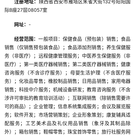
注册地址：
陕西省西安市雁塔区朱雀大街132号阳阳国
旅
际B座27层08057室
游
资
网址：
-
讯
经营范围：
一般项目：保健食品（预包装）销售；食品
旅
销售（仅销售预包装食品）；食品添加剂销售；养生保健服
游
务（非医疗）；远程健康管理服务；中医养生保健服务（非
攻
医疗）；第一类医疗器械销售；第二类医疗器械销售；健康
略
咨询服务（不含诊疗服务）；母婴生活护理（不含医疗服
务）；化妆品零售；橡胶制品销售；日用品销售；家用电器
美
销售；科技中介服务；机械设备研发；教育咨询服务（不含
食
涉许可审批的教育培训活动）；互联网销售（除销售需要许
特
可的商品）；企业管理；信息系统集成服务；会议及展览服
产
务；软件开发；市场营销策划；企业形象策划；康复辅具适
配服务；工艺美术品及礼仪用品销售（象牙及其制品除
热
门
外）；箱包销售；鞋帽零售；珠宝首饰零售；旅行社服务网