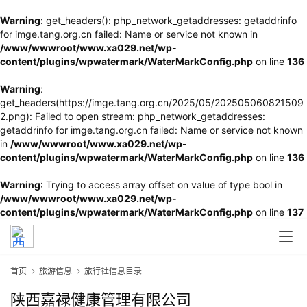
Warning
: get_headers(): php_network_getaddresses: getaddrinfo
for imge.tang.org.cn failed: Name or service not known in
/www/wwwroot/www.xa029.net/wp-
content/plugins/wpwatermark/WaterMarkConfig.php
on line
136
Warning
:
get_headers(https://imge.tang.org.cn/2025/05/202505060821509
2.png): Failed to open stream: php_network_getaddresses:
getaddrinfo for imge.tang.org.cn failed: Name or service not known
in
/www/wwwroot/www.xa029.net/wp-
content/plugins/wpwatermark/WaterMarkConfig.php
on line
136
Warning
: Trying to access array offset on value of type bool in
/www/wwwroot/www.xa029.net/wp-
content/plugins/wpwatermark/WaterMarkConfig.php
on line
137
首页
旅游信息
旅行社信息目录
陕西嘉禄健康管理有限公司