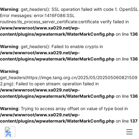
Warning
: get_headers(): SSL operation failed with code 1. OpenSSL
Error messages: error:1416F086:SSL
routines:tls_process_server_certificate:certificate verify failed in
/www/wwwroot/www.xa029.net/wp-
content/plugins/wpwatermark/WaterMarkConfig.php
on line
136
Warning
: get_headers(): Failed to enable crypto in
/www/wwwroot/www.xa029.net/wp-
content/plugins/wpwatermark/WaterMarkConfig.php
on line
136
Warning
:
get_headers(https://imge.tang.org.cn/2025/05/202505060821509
2.png): Failed to open stream: operation failed in
/www/wwwroot/www.xa029.net/wp-
content/plugins/wpwatermark/WaterMarkConfig.php
on line
136
Warning
: Trying to access array offset on value of type bool in
/www/wwwroot/www.xa029.net/wp-
content/plugins/wpwatermark/WaterMarkConfig.php
on line
137