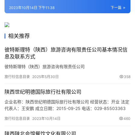
2023年10月14日 下午11:38
下一篇
旅
游
城
市
相关推荐
彼特斯理特（陕西）旅游咨询有限责任公司基本情况信
息及联系方式
彼特斯理特（陕西）旅游咨询有限责任公司
旅行社信息目录
2025年5月30日
358
陕西世纪明德国际旅行社有限公司
企业名称：陕西世纪明德国际旅行社有限公司 经营状态：开业 法定
代表人：王安鹏 成立日期：2015-09-25 电话：029-85503363
邮箱：- 统一社会信用代码：91610103351725986N 注册地址：
旅行社信息目录
2023年10月14日
460
西安曲江新区雁塔南路以东金水路以北金辉世界城H地块（环球广
场）1幢1单元18层11806号 网址：- 经营范围：入境旅游业务；国
陕西陕北会馆餐饮文化有限公司
内旅游业务；出…