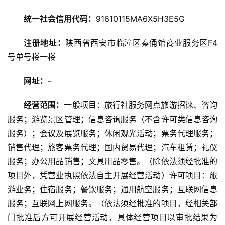
统一社会信用代码：
91610115MA6X5H3E5G
旅
游
注册地址：
陕西省西安市临潼区秦俑馆商业服务区F4
攻
号单号楼一楼
略
网址：
-
美
食
经营范围：
一般项目：旅行社服务网点旅游招徕、咨询
特
服务；游览景区管理；信息咨询服务（不含许可类信息咨询
产
服务）；会议及展览服务；休闲观光活动；票务代理服务；
销售代理；旅客票务代理；国内贸易代理；汽车租赁；礼仪
热
服务；办公用品销售；文具用品零售。（除依法须经批准的
门
项目外，凭营业执照依法自主开展经营活动）许可项目：旅
景
点
游业务；住宿服务；餐饮服务；通用航空服务；互联网信息
服务；互联网上网服务。（依法须经批准的项目，经相关部
旅
门批准后方可开展经营活动，具体经营项目以审批结果为