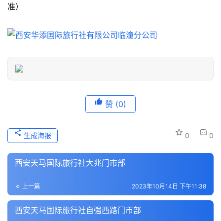
游
准）
信
息
登录
注册
历
史
文
化
赞
(0)
导
游
生成海报
0
0
之
家
西安天马国际旅行社大兆门市部
本
上一篇
2023年10月14日 下午11:38
地
生
西安天马国际旅行社自强西路门市部
活