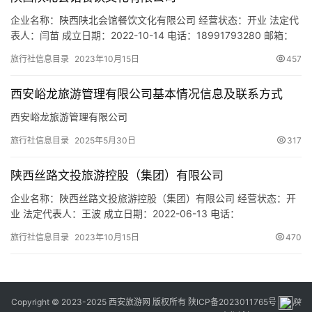
企业名称：陕西陕北会馆餐饮文化有限公司 经营状态：开业 法定代
表人：闫苗 成立日期：2022-10-14 电话：18991793280 邮箱：
859525648@qq.com 统一社会信用代码：
旅行社信息目录
2023年10月15日
457
91610132MAC2ALEF4C 注册地址：陕西省西安市经济技术开发区
凤城三路银河华庭D座1507室 网址：- 经营范围：一般项目：餐饮
西安峪龙旅游管理有限公司基本情况信息及联系方式
管理；企业管理；非居住房地…
西安峪龙旅游管理有限公司
旅行社信息目录
2025年5月30日
317
陕西丝路文投旅游控股（集团）有限公司
企业名称：陕西丝路文投旅游控股（集团）有限公司 经营状态：开
业 法定代表人：王波 成立日期：2022-06-13 电话：
13636812558 邮箱：2247013353@qq.com 统一社会信用代码：
旅行社信息目录
2023年10月15日
470
91610132MABQD8QL01 注册地址：陕西省西安市经济技术开发区
凤城九路中登文景大厦B座10楼1010室 网址：- 经营范围：一般项
目：农副产品销…
Copyright © 2023-2025 西安旅游网 版权所有
陕ICP备2023011765号
陕