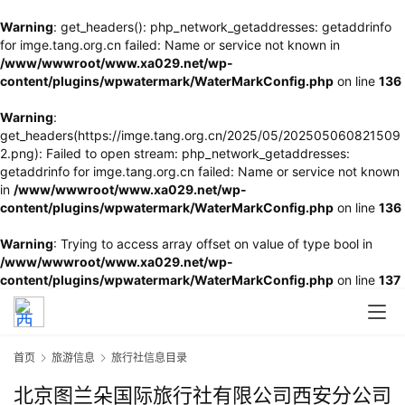
Warning
: get_headers(): php_network_getaddresses: getaddrinfo
for imge.tang.org.cn failed: Name or service not known in
/www/wwwroot/www.xa029.net/wp-
content/plugins/wpwatermark/WaterMarkConfig.php
on line
136
Warning
:
get_headers(https://imge.tang.org.cn/2025/05/202505060821509
2.png): Failed to open stream: php_network_getaddresses:
getaddrinfo for imge.tang.org.cn failed: Name or service not known
in
/www/wwwroot/www.xa029.net/wp-
content/plugins/wpwatermark/WaterMarkConfig.php
on line
136
Warning
: Trying to access array offset on value of type bool in
/www/wwwroot/www.xa029.net/wp-
content/plugins/wpwatermark/WaterMarkConfig.php
on line
137
首页
旅游信息
旅行社信息目录
北京图兰朵国际旅行社有限公司西安分公司