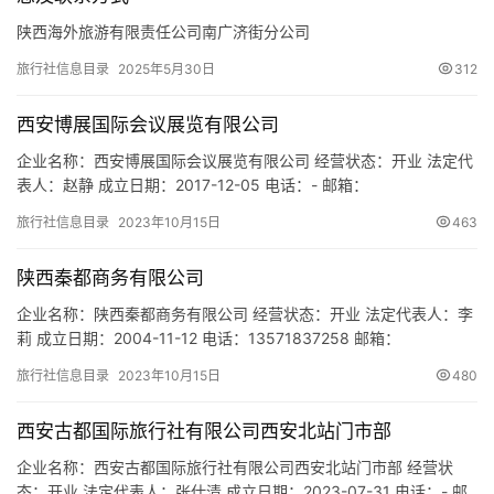
城
市
陕西海外旅游有限责任公司南广济街分公司
旅行社信息目录
2025年5月30日
312
西安博展国际会议展览有限公司
企业名称：西安博展国际会议展览有限公司 经营状态：开业 法定代
表人：赵静 成立日期：2017-12-05 电话：- 邮箱：
18690409898@163.com 统一社会信用代码：
旅行社信息目录
2023年10月15日
463
91610132MA6UB68U81 注册地址：陕西省西安市未央区未央路80
号盛龙广场A区1号楼2单元1411室 网址：- 经营范围：一般项目：会
陕西秦都商务有限公司
议及展览服务；组织文化艺术交流活动…
企业名称：陕西秦都商务有限公司 经营状态：开业 法定代表人：李
莉 成立日期：2004-11-12 电话：13571837258 邮箱：
lili@qindusw.com 统一社会信用代码：91610000766333116Y 注
旅行社信息目录
2023年10月15日
480
册地址：陕西省西安市莲湖区铁塔寺路19号西安通惠宾馆8层413号
网址：- 经营范围：一般项目：航空商务服务；旅行社服务网点旅游
西安古都国际旅行社有限公司西安北站门市部
招徕、…
企业名称：西安古都国际旅行社有限公司西安北站门市部 经营状
态：开业 法定代表人：张仕清 成立日期：2023-07-31 电话：- 邮