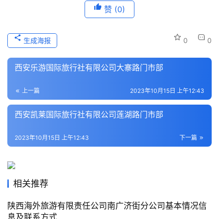
赞
(0)
历
史
文
生成海报
0
0
化
西安乐游国际旅行社有限公司大寨路门市部
导
游
上一篇
2023年10月15日 上午12:43
之
家
西安凯莱国际旅行社有限公司莲湖路门市部
本
2023年10月15日 上午12:43
下一篇
地
生
活
相关推荐
旅
陕西海外旅游有限责任公司南广济街分公司基本情况信
游
息及联系方式