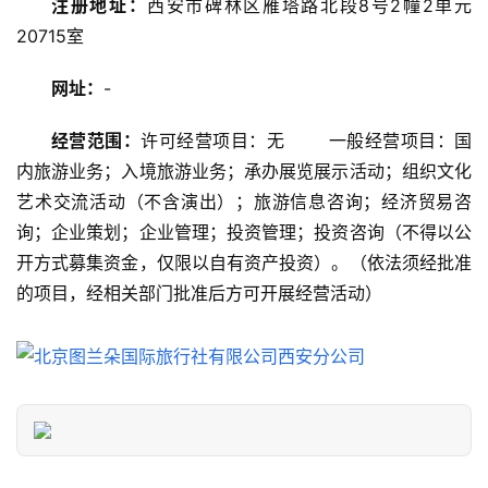
注册地址：
西安市碑林区雁塔路北段8号2幢2单元
攻
20715室
略
网址：
-
美
食
经营范围：
许可经营项目：无	一般经营项目：国
特
内旅游业务；入境旅游业务；承办展览展示活动；组织文化
产
艺术交流活动（不含演出）；旅游信息咨询；经济贸易咨
询；企业策划；企业管理；投资管理；投资咨询（不得以公
热
开方式募集资金，仅限以自有资产投资）。（依法须经批准
门
景
的项目，经相关部门批准后方可开展经营活动）
点
旅
游
信
息
登录
注册