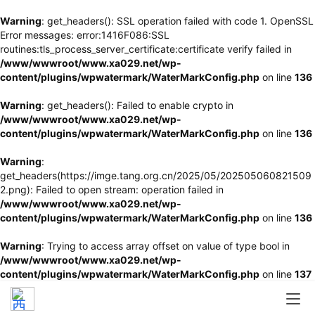
Warning
: get_headers(): SSL operation failed with code 1. OpenSSL
Error messages: error:1416F086:SSL
routines:tls_process_server_certificate:certificate verify failed in
/www/wwwroot/www.xa029.net/wp-
content/plugins/wpwatermark/WaterMarkConfig.php
on line
136
Warning
: get_headers(): Failed to enable crypto in
/www/wwwroot/www.xa029.net/wp-
content/plugins/wpwatermark/WaterMarkConfig.php
on line
136
Warning
:
get_headers(https://imge.tang.org.cn/2025/05/202505060821509
2.png): Failed to open stream: operation failed in
/www/wwwroot/www.xa029.net/wp-
content/plugins/wpwatermark/WaterMarkConfig.php
on line
136
Warning
: Trying to access array offset on value of type bool in
/www/wwwroot/www.xa029.net/wp-
content/plugins/wpwatermark/WaterMarkConfig.php
on line
137