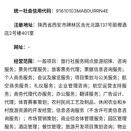
统一社会信用代码：
91610103MAB0URRN4E
注册地址：
陕西省西安市碑林区含光北路137号丽橙酒
旅
游
店2号楼401室
资
讯
网址：
-
经营范围：
一般项目：旅行社服务网点旅游招徕、咨询
旅
服务；票务代理服务；旅客票务代理；票据信息咨询服务；
游
攻
个人商务服务；会议及展览服务；项目策划与公关服务；航
略
空商务服务；礼仪服务；企业管理咨询；航空运营支持服
务；商务代理代办服务；办公服务；翻译服务；广告设计、
美
代理；体育赛事策划；农村民间工艺及制品、休闲农业和乡
食
村旅游资源的开发经营；信息咨询服务（不含许可类信息咨
特
询服务）；市场营销策划；商业综合体管理服务；园区管理
产
服务；酒店管理；餐饮管理；旅游开发项目策划咨询；物业