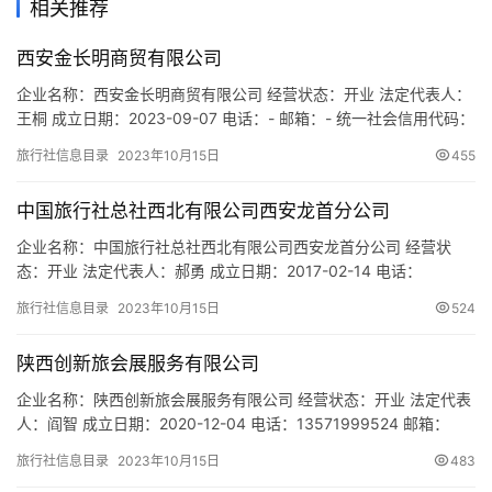
相关推荐
西安金长明商贸有限公司
企业名称：西安金长明商贸有限公司 经营状态：开业 法定代表人：
王桐 成立日期：2023-09-07 电话：- 邮箱：- 统一社会信用代码：
91610113MACXKGA057 注册地址：陕西省西安市雁塔区太白南路
旅行社信息目录
2023年10月15日
455
139号荣禾·云图中心11幢10303室 网址：- 经营范围：一般项目：
食品销售（仅销售预包装食品）；食用农产品零售；食用农产品批
中国旅行社总社西北有限公司西安龙首分公司
发；旅行社服务网点…
企业名称：中国旅行社总社西北有限公司西安龙首分公司 经营状
态：开业 法定代表人：郝勇 成立日期：2017-02-14 电话：
13560719491 邮箱：2851297755@qq.com 统一社会信用代码：
旅行社信息目录
2023年10月15日
524
91610112MA6U1JCQ19 注册地址：陕西省西安市未央区未央路二
府庄1号荣豪大厦12幢11002室 网址：- 经营范围：出入境旅游业
陕西创新旅会展服务有限公司
务。（依法…
企业名称：陕西创新旅会展服务有限公司 经营状态：开业 法定代表
人：阎智 成立日期：2020-12-04 电话：13571999524 邮箱：
13571999524@163.COM 统一社会信用代码：
旅行社信息目录
2023年10月15日
483
91610136MAB0MTTHXY 注册地址：陕西省西安市浐灞生态区酒