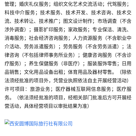
管理；婚庆礼仪服务；组织文化艺术交流活动；代驾服务；
热
科技中介服务；技术服务、技术开发、技术咨询、技术交
门
流、技术转让、技术推广；图文设计制作；市场调查（不含
景
点
涉外调查）；摄影扩印服务；家政服务；专业保洁、清洗、
消毒服务；社会经济咨询服务；人力资源服务（不含职业中
旅
介活动、劳务派遣服务）；劳务服务（不含劳务派遣）；法
游
律咨询（不包括律师事务所业务）；健康咨询服务（不含诊
信
疗服务）；养生保健服务（非医疗）；服装服饰零售；日用
息
登录
注册
品销售；文化用品设备出租；体育用品及器材零售。（除依
法须经批准的项目外，凭营业执照依法自主开展经营活动）
历
许可项目：旅游业务；医疗器械互联网信息服务；医疗服
史
务。（依法须经批准的项目，经相关部门批准后方可开展经
文
化
营活动，具体经营项目以审批结果为准）
导
游