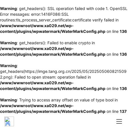
Warning
: get_headers(): SSL operation failed with code 1. OpenSSL
Error messages: error:1416F086:SSL
routines:tls_process_server_certificate:certificate verify failed in
/www/wwwroot/www.xa029.net/wp-
content/plugins/wpwatermark/WaterMarkConfig.php
on line
136
Warning
: get_headers(): Failed to enable crypto in
/www/wwwroot/www.xa029.net/wp-
content/plugins/wpwatermark/WaterMarkConfig.php
on line
136
Warning
:
get_headers(https://imge.tang.org.cn/2025/05/202505060821509
2.png): Failed to open stream: operation failed in
/www/wwwroot/www.xa029.net/wp-
content/plugins/wpwatermark/WaterMarkConfig.php
on line
136
Warning
: Trying to access array offset on value of type bool in
/www/wwwroot/www.xa029.net/wp-
content/plugins/wpwatermark/WaterMarkConfig.php
on line
137