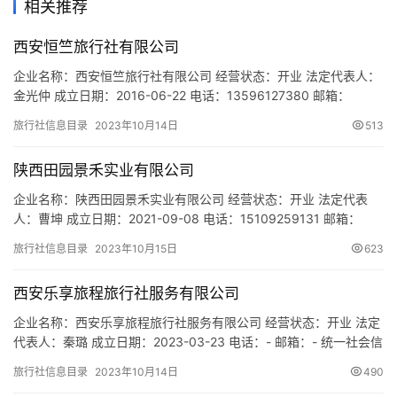
相关推荐
游
城
西安恒竺旅行社有限公司
市
企业名称：西安恒竺旅行社有限公司 经营状态：开业 法定代表人：
金光仲 成立日期：2016-06-22 电话：13596127380 邮箱：
martincc@139.com 统一社会信用代码：91610103MA6TY9U3XB
旅行社信息目录
2023年10月14日
513
注册地址：陕西省西安市碑林区南二环西段21号华融国际商务大厦A
座9层D区 网址：- 经营范围：一般经营项目：旅游信息咨询；旅游
陕西田园景禾实业有限公司
纪念品…
企业名称：陕西田园景禾实业有限公司 经营状态：开业 法定代表
人：曹坤 成立日期：2021-09-08 电话：15109259131 邮箱：
15109259131@163.com 统一社会信用代码：
旅行社信息目录
2023年10月15日
623
91610402MA6Y0M3K1N 注册地址：陕西省西咸新区沣西新城高
桥街道丰京苑小区7号楼二单元704室 网址：www.sxtyjh.com 经营
西安乐享旅程旅行社服务有限公司
范围：一般项目…
企业名称：西安乐享旅程旅行社服务有限公司 经营状态：开业 法定
代表人：秦璐 成立日期：2023-03-23 电话：- 邮箱：- 统一社会信
用代码：91610113MACBHW3Y6A 注册地址：陕西省西安市雁塔
旅行社信息目录
2023年10月14日
490
区电子西街2号融侨馨苑小区40幢1单元0103室 网址：- 经营范围：