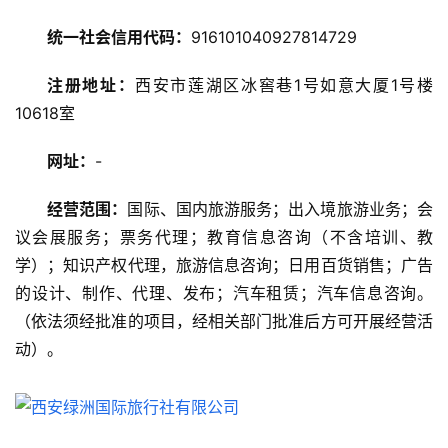
游
统一社会信用代码：
916101040927814729
攻
略
注册地址：
西安市莲湖区冰窖巷1号如意大厦1号楼
10618室
美
食
网址：
-
特
产
经营范围：
国际、国内旅游服务；出入境旅游业务；会
议会展服务；票务代理；教育信息咨询（不含培训、教
热
学）；知识产权代理，旅游信息咨询；日用百货销售；广告
门
的设计、制作、代理、发布；汽车租赁；汽车信息咨询。
景
点
（依法须经批准的项目，经相关部门批准后方可开展经营活
动）。
旅
游
信
息