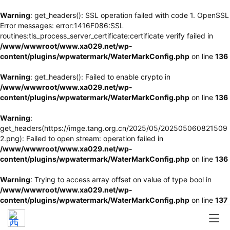
Warning
: get_headers(): SSL operation failed with code 1. OpenSSL
Error messages: error:1416F086:SSL
routines:tls_process_server_certificate:certificate verify failed in
/www/wwwroot/www.xa029.net/wp-
content/plugins/wpwatermark/WaterMarkConfig.php
on line
136
Warning
: get_headers(): Failed to enable crypto in
/www/wwwroot/www.xa029.net/wp-
content/plugins/wpwatermark/WaterMarkConfig.php
on line
136
Warning
:
get_headers(https://imge.tang.org.cn/2025/05/202505060821509
2.png): Failed to open stream: operation failed in
/www/wwwroot/www.xa029.net/wp-
content/plugins/wpwatermark/WaterMarkConfig.php
on line
136
Warning
: Trying to access array offset on value of type bool in
/www/wwwroot/www.xa029.net/wp-
content/plugins/wpwatermark/WaterMarkConfig.php
on line
137