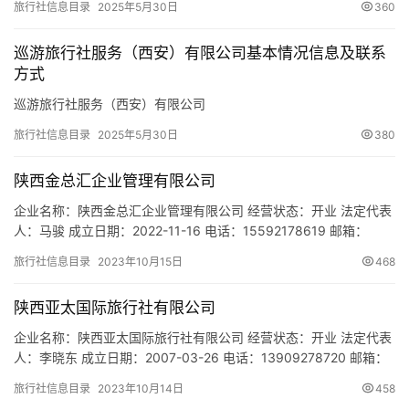
市
旅行社信息目录
2025年5月30日
360
巡游旅行社服务（西安）有限公司基本情况信息及联系
方式
巡游旅行社服务（西安）有限公司
旅行社信息目录
2025年5月30日
380
陕西金总汇企业管理有限公司
企业名称：陕西金总汇企业管理有限公司 经营状态：开业 法定代表
人：马骏 成立日期：2022-11-16 电话：15592178619 邮箱：
15592178619@qq.com 统一社会信用代码：
旅行社信息目录
2023年10月15日
468
91610104MAC4CWX720 注册地址：陕西省西安市莲湖区西斜路
华府御城东区21号楼1单元1004室 网址：- 经营范围：一般项目：
陕西亚太国际旅行社有限公司
企业管理；技术服务、技术…
企业名称：陕西亚太国际旅行社有限公司 经营状态：开业 法定代表
人：李晓东 成立日期：2007-03-26 电话：13909278720 邮箱：
654455205@QQ. COM 统一社会信用代码：
旅行社信息目录
2023年10月14日
458
9161010279793837XR 注册地址：陕西省西安市碑林区东大街107