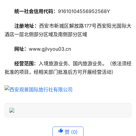
略
统一社会信用代码：
91610104556952568Y
美
注册地址：
西安市新城区解放路177号西安阳光国际大
食
特
酒店一层北侧部分区域及南侧部分区域
产
网址：
www.gjlvyou03.cn
热
经营范围：
入境旅游业务、国内旅游业务。（依法须经
门
批准的项目，经相关部门批准后方可开展经营活动）
景
点
旅
游
信
息
登录
注册
赞
(0)
历