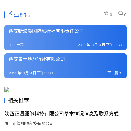
史
文
生成海报
0
0
化
西安新浪潮国际旅行社有限责任公司
导
游
上一篇
2023年10月14日 下午11:30
之
家
西安黄土地旅行社有限公司
本
2023年10月14日 下午11:30
下一篇
地
生
活
相关推荐
旅
陕西正阊细胞科技有限公司基本情况信息及联系方式
游
陕西正阊细胞科技有限公司
城