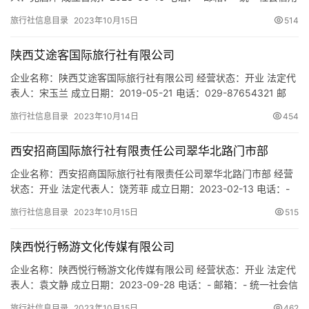
市
代码：91610133MACMFW673K 注册地址：陕西省西安市国际港
旅行社信息目录
2023年10月15日
514
务区港兴三路中铁卓越中心2号楼1单元0309室 网址：- 经营范围：
一般项目：酒店管理；餐饮管理；会议及展览服务；家政服务；旅
陕西艾途客国际旅行社有限公司
游开发项目策划咨询；票务代…
企业名称：陕西艾途客国际旅行社有限公司 经营状态：开业 法定代
表人：宋玉兰 成立日期：2019-05-21 电话：029-87654321 邮
箱：1580084020@qq.com 统一社会信用代码：
旅行社信息目录
2023年10月14日
454
91610131MA6WTDEH9N 注册地址：陕西省西安市高新区高新路8
号丽华科技大厦1601室 网址：- 经营范围：一般项目：因私出入境
西安招商国际旅行社有限责任公司翠华北路门市部
中介服务；票务代理服…
企业名称：西安招商国际旅行社有限责任公司翠华北路门市部 经营
状态：开业 法定代表人：饶芳菲 成立日期：2023-02-13 电话：-
邮箱：- 统一社会信用代码：91610135MAC7L86Y8R 注册地址：
旅行社信息目录
2023年10月15日
515
陕西省西安市雁塔区翠华北路357号 网址：- 经营范围：一般项目：
旅行社服务网点旅游招徕、咨询服务。(除依法须经批准的项目外，
陕西悦行畅游文化传媒有限公司
凭营业执照依法自主开展经…
企业名称：陕西悦行畅游文化传媒有限公司 经营状态：开业 法定代
表人：袁文静 成立日期：2023-09-28 电话：- 邮箱：- 统一社会信
用代码：91610133MACXL2DA3X 注册地址：陕西省西安市曲江新
旅行社信息目录
2023年10月15日
462