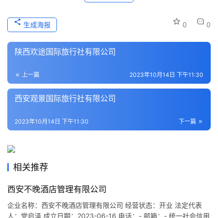
史
文
生成海报
0
0
化
陕西欢途国际旅行社有限公司
导
游
上一篇
2023年10月14日 下午11:30
之
家
西安观景国际旅行社有限公司
本
2023年10月14日 下午11:30
下一篇
地
生
活
相关推荐
旅
西安不晚酒店管理有限公司
游
企业名称：西安不晚酒店管理有限公司 经营状态：开业 法定代表
城
人：党启泽 成立日期：2023-06-16 电话：- 邮箱：- 统一社会信用