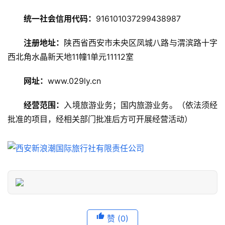
略
统一社会信用代码：
916101037299438987
美
注册地址：
陕西省西安市未央区凤城八路与渭滨路十字
食
特
西北角水晶新天地11幢1单元11112室
产
网址：
www.029ly.cn
热
经营范围：
入境旅游业务；国内旅游业务。（依法须经
门
批准的项目，经相关部门批准后方可开展经营活动）
景
点
旅
游
信
息
登录
注册
赞
(0)
历