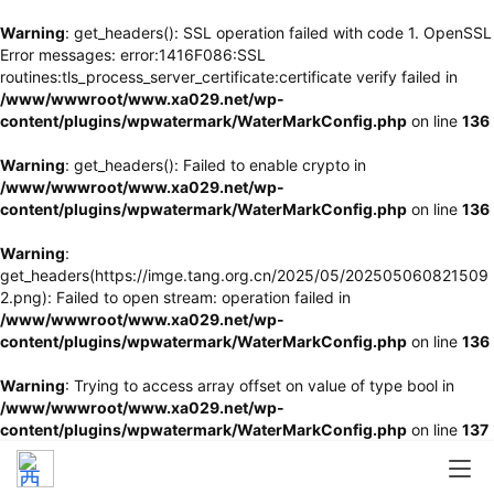
Warning
: get_headers(): SSL operation failed with code 1. OpenSSL
Error messages: error:1416F086:SSL
routines:tls_process_server_certificate:certificate verify failed in
/www/wwwroot/www.xa029.net/wp-
content/plugins/wpwatermark/WaterMarkConfig.php
on line
136
Warning
: get_headers(): Failed to enable crypto in
/www/wwwroot/www.xa029.net/wp-
content/plugins/wpwatermark/WaterMarkConfig.php
on line
136
Warning
:
get_headers(https://imge.tang.org.cn/2025/05/202505060821509
2.png): Failed to open stream: operation failed in
/www/wwwroot/www.xa029.net/wp-
content/plugins/wpwatermark/WaterMarkConfig.php
on line
136
Warning
: Trying to access array offset on value of type bool in
/www/wwwroot/www.xa029.net/wp-
content/plugins/wpwatermark/WaterMarkConfig.php
on line
137