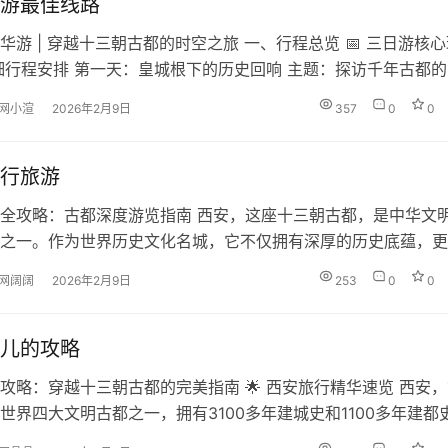
游最佳线路
华游 | 穿越十三朝古都的时空之旅 一、行程总览 📅 三日游核
细行程安排 第一天：皇城根下的历史回响 主题：探访千年古都的
8:30-12:30） 中午（12:30-14:00） 下午（14:30-18:00）
网小渲
2026年2月9日
357
0
0
-21:30） 第二天：城墙内外的人间烟火 主题：感受古城的脉搏与
:00-1…
行旅游
全攻略：古都深度游览指南 西安，这座十三朝古都，是中华文
之一。作为世界历史文化名城，它不仅拥有深厚的历史底蕴，更
力的现代都市。本攻略将为您提供全方位的自由行指南，助您更
网阔阔
2026年2月9日
253
0
0
力之城。 📅 最佳旅行时间 季节 时间 特点 建议 春季​ 3月-5月
花盛开 最佳旅行季节，适合所有户外活动 秋季​ 9月-10…
儿的攻略
攻略：穿越十三朝古都的完美指南 🌟 西安旅行精华速览 西安
世界四大文明古都之一，拥有3100多年建城史和1100多年建都
丝绸之路的起点，更是中华文明的发祥地之一。无论你是历史迷