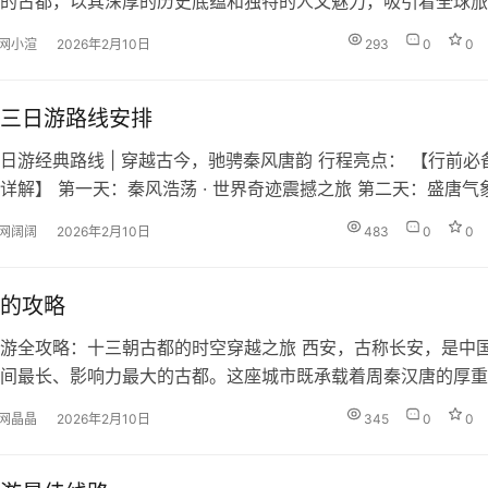
的古都，以其深厚的历史底蕴和独特的人文魅力，吸引着全球旅
略将带您系统规划西安之旅，不错过每一处精彩。 一、必游核
网小渲
2026年2月10日
293
0
0
🏛️ 历史文化瑰宝 🕌 文化地标与街区 ⛰️ 深度文化体验 二、行程
 经典三日游路线 第一天：历史核心 上午：兵马俑 → 下午：…
三日游路线安排
日游经典路线 | 穿越古今，驰骋秦风唐韵 行程亮点： 【行前必
详解】 第一天：秦风浩荡 · 世界奇迹震撼之旅 第二天：盛唐气象
心之旅 第三天：古城印记 · 明城墙与市井生活之旅 【美食地图·
网阔阔
2026年2月10日
483
0
0
 【可选延伸】 总结： 这条三日自驾路线，将西安的“硬核”历史
验完美结合。自驾带来的自由度，能让您更从容…
的攻略
游全攻略：十三朝古都的时空穿越之旅 西安，古称长安，是中
间最长、影响力最大的古都。这座城市既承载着周秦汉唐的厚重
着现代都市的活力。本攻略将带您全方位探索这座“天然历史博
网晶晶
2026年2月10日
345
0
0
 行程规划建议 经典三日游（首次到访必选） 第一天：历史轴线 
搏 第三天：市井长安 深度五日游（文化爱好者） 在三日游基础