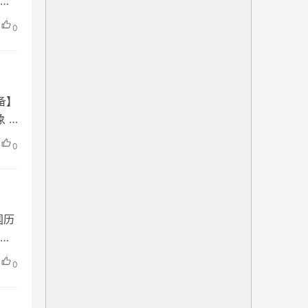
行
心景
0
规划
备】
 ·
自
0
与
国历
历
物
0
第二
上