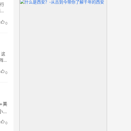
日行
西
地…
0
。这
阵
0
+美
小寨
城印
0
0）