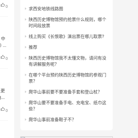
0
求西安地铁线路图
陕西历史博物馆预约抢票什么规则，哪个
时间段放票
线上购买《长恨歌》演出票在哪儿取票?
 中
) 中
推荐
陕西历史博物馆我不太懂文物，请问有没
0
有讲解服务呢？
在哪个平台预约陕西历史博物馆的参观门
票？
是更
爬华山事前要不要准备手套和登山杖？
由行
爬华山要不要准备手电、充电宝、纸巾这
些？
0
爬华山事前准备鞋子不？