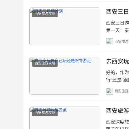
午餐（12:3
西安三日
西安旅游攻略
西安三日游
第一天：秦
午：​ 汉
西安旅游
可步行游览
博物馆深度
去西安玩
西安旅游攻略
好的，作为
行”还是“
最佳选择。
西安旅游
旅？ 西安
塔，每一步
来：是选择
西安旅游
西安旅游攻略
西安深度旅