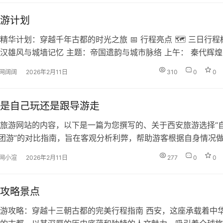
0-13:30） 下午（14:…
游计划
精华计划：穿越千年古都的时光之旅 📅 行程亮点 🗺️ 三日行程
汉雄风与城墙记忆 主题：帝国遗韵与城市脉络 上午：​ 秦代辉煌
代风采 晚上：​ 古城墙体验 住宿建议：钟楼/南门附近，交通便利，
网阔阔
2026年2月11日
310
0
0
 第二天：大唐盛景与美食探索 主题：盛唐气象与舌尖西安 上午
游 下午：​ 皇家园林与现代艺术 晚上：…
是自己玩还是跟导游走
旅游网站的内容，以下是一篇为您撰写的、关于西安旅游选择“
跟团游”的对比指南，旨在客观分析利弊，帮助游客根据自身情况
 西安探秘：自由漫游 vs 向导随行，哪种方式更适合你的古都之
网小渲
2026年2月11日
277
0
0
，一座承载了十三朝历史的古都，从秦始皇的兵马俑到盛唐的大
都踏着传奇。当您计划踏上这片土地时，一个现实的问题随之而
自…
攻略景点
游攻略：穿越十三朝古都的完美行程指南 西安，这座承载着中