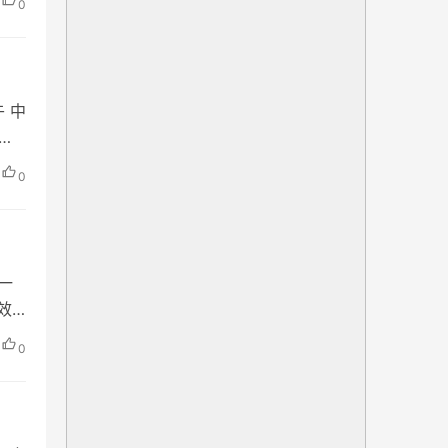
0
季节
 中
民街
物馆
0
一
效
西历
0
 大