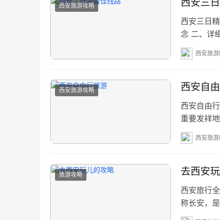
增加：…
西安三日
西安旅游攻略
西安三日精
念 二、详
明印记 上午（
西安旅游
（18:30
生活 上午（9
西安自由
西安旅游攻略
西安自由行
重要发祥地
一座充满活
西安旅游
地探索这座魅
候宜人，百
去西安玩
旅游攻略
西安旅行全
称长安，是
这里不仅是