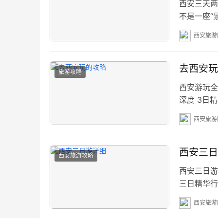
西安三天两
不是一座“
足以让你触
西安旅游
玩转西安。
主题：从博
韵…
去西安玩
旅游攻略
西安游玩全
深度 3日
级考古奇迹
西安旅游
三天基础上
深度解析 
西安三日
西安旅游攻略
西安三日游
三日精华行
安脉搏 下
西安旅游
从皇家林苑