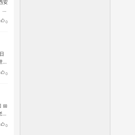
西安
，但
度
0
华
古
日
世界
在前
0
景点
📅
老西
 ·
0
话