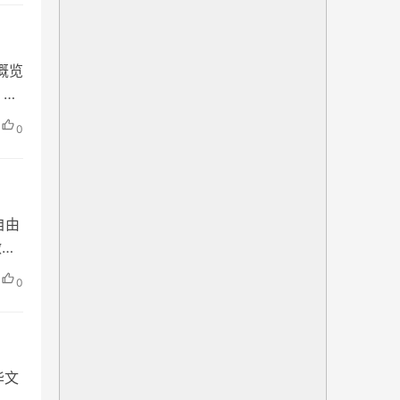
概览
 下
夜晚
0
：​
自由
做出
0
雁
华文