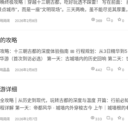
晚终极攻略｜穿越十三朝古都，吃好玩透不踩雷！ 写在前面： 
景点城市”，而是一座“文明现场”。三天两晚，虽不能尽览其厚重
摸盛世长安的脉搏。本攻略融合经典与在地体验，助你高效、深
网阔阔
2026年2月8日
369
0
0
 行程核心思路 📅 三天两晚详细行程 第一天：盛唐气象·长安梦
物馆穿越到大唐不夜城，沉浸式感受盛唐风华。 第二天：秦风
的攻略
攻略：十三朝古都的深度体验指南 📅 行程规划：从3日精华到5
精华游（首次到访必选） 第一天：古城墙内的历史回响 第二天：
 第三天：盛唐遗风与现代西安 5日深度游（历史爱好者推荐） 
网晶晶
2026年2月8日
442
0
0
增加： 第四天：古城深度探索 第五天：周边文化体验 🏛️ 必游
世界级文化遗址 秦始皇兵马俑 西安城墙 博物馆精选 陕…
游详细
全攻略 | 从历史到现代，玩转古都的深度与温度 开篇：行前必知 
程详解 第一天：帝都风华 · 城墙内外穿梭古今 上午｜城墙根的
午｜市井烟火与千年地标 晚上｜当古都华灯初上 第二天：盛唐气象
网阔阔
2026年2月7日
333
0
0
到不夜天 上午｜皇家禁苑的晨间漫步 下午｜穿越千年的艺术对