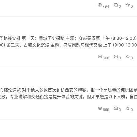
794
0
0
路线安排 第一天：皇城历史探秘 主题：穿越秦汉唐 上午 (8:30-12:00)
9:00-21:00) 第二天：古城文化沉浸 主题：盛唐风韵与现代交融 上午 (9:00-12:00
668
0
0
核心结论速览 对于绝大多数首次到访西安的游客，报一个高质量的纯玩团
较散，专业讲解和交通衔接是提升体验的关键。但如果您是以下人群，自
3-4日）​ 完全自由行（3-4日）​ 胜出方​ 人均花费​ 1…
669
0
0