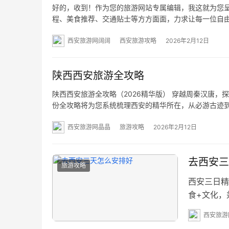
好的，收到！作为您的旅游网站专属编辑，我这就为您呈
程、美食推荐、交通贴士等方方面面，力求让每一位自由行
安，一座三步一古迹、五步一历史的城市。自由行是探索
西安旅游网阔阔
西安旅游攻略
2026年2月12日
陕西西安旅游全攻略
陕西西安旅游全攻略（2026精华版） 穿越周秦汉唐
份全攻略将为您系统梳理西安的精华所在，从必游古迹到
【第一梯队：必打卡世界级遗产】 【第二梯队：深度文化
西安旅游网晶晶
旅游攻略
2026年2月12日
去西安三
旅游攻略
西安三日精
食+文化，
附近） 交
西安旅游
记·长安初探