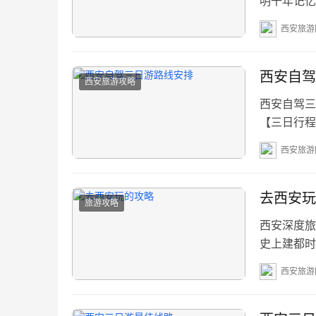
明千年记忆
者。本篇攻
西安旅游
点TOP榜 
建议 📅
西安自驾
西安旅游攻略
西安自驾三
【三日行程
古都文化核
西安旅游
驾顺路版】
“鲜活”体
去西安玩
旅游攻略
西安深度旅
史上建都时
史，又洋溢
西安旅游
馆”。 
天：古城脉