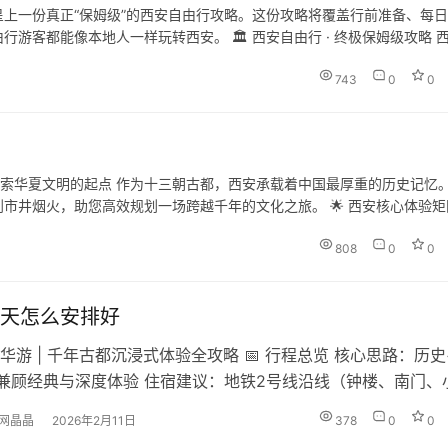
上一份真正“保姆级”的西安自由行攻略。这份攻略将覆盖行前准备、每
游客都能像本地人一样玩转西安。 🏛 西安自由行 · 终极保姆级攻略 
它深度魅力的最佳方式。本攻略将助您从“游客”变身“玩家”，高效且深入
743
0
0
，探索华夏文明的起点 作为十三朝古都，西安承载着中国最厚重的历史记忆
市井烟火，助您高效规划一场跨越千年的文化之旅。 🌟 西安核心体验矩
沉浸】 【第三梯队：市井烟火体验】 📅 行程规划方案 方案A：经典…
808
0
0
天怎么安排好
华游 | 千年古都沉浸式体验全攻略 📅 行程总览 核心思路：历史
兼顾经典与深度体验 住宿建议：地铁2号线沿线（钟楼、南门、
通核心：地铁+共享单车+适量打车 🗓️ 三日行程规划 第一天：皇
网晶晶
2026年2月11日
378
0
0
 主题：明城墙内核心历史遗迹 + 回民街美食 上午（8:30-12:3