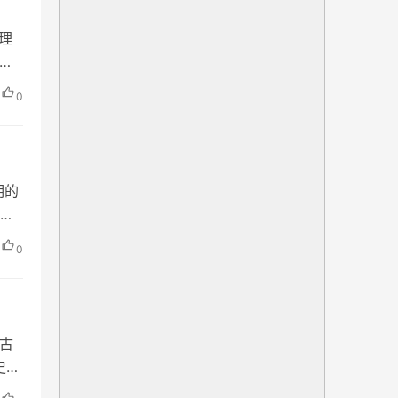
心理
文
 晚上
0
市井
明的
是
好
0
 气
，古
史。
、