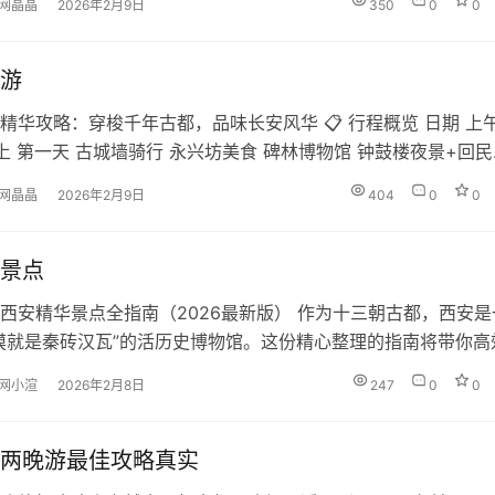
网晶晶
2026年2月9日
350
0
0
摄影爱好者，西安都能满足你的所有期待。 📅 最佳旅行时间 
推荐活动 春季​ 3月-5月 气候宜人，花季开始 赏花、登…
游
精华攻略：穿梭千年古都，品味长安风华 📋 行程概览 日期 上午
晚上 第一天​ 古城墙骑行 永兴坊美食 碑林博物馆 钟鼓楼夜景+回
兵马俑 景区周边用餐 华清宫 《长恨歌》演出 第三天​ 陕西历史博
网晶晶
2026年2月9日
404
0
0
雁塔 大唐不夜城 🏛️ 第一天：古城文化初体验 上午（8:30-
：古城墙骑行 中午（12:00-…
景点
西安精华景点全指南（2026最新版） 作为十三朝古都，西安是
摸就是秦砖汉瓦”的活历史博物馆。这份精心整理的指南将带你高
每一处精彩。 📍 必访核心：城市文化心脏 1. 城墙景区 2. 陕
网小渲
2026年2月8日
247
0
0
. 碑林博物馆 🏮 盛唐记忆：大唐风华体验区 4. 大雁塔及周边 5.
️ 文化地标：世界级遗产 6. 秦始皇…
两晚游最佳攻略真实