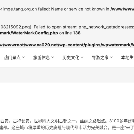
r imge.tang.org.cn failed: Name or service not known in
/www/wwwr
8215092.png): Failed to open stream: php_network_getaddresses: g
mark/WaterMarkConfig.php
on line
136
w/wwwroot/www.xa029.net/wp-content/plugins/wpwatermark/
热门景点
旅游信息
历史文化
导游之家
本地生
速览 西安，古称长安，世界四大文明古都之一，丝绸之路起点。3100多年建
此建都。这座城市将厚重的历史底蕴与现代都市活力完美融合，是一座“来
15 第一梯队：世界级遗产 第二梯队：历史人文精华 第三梯…