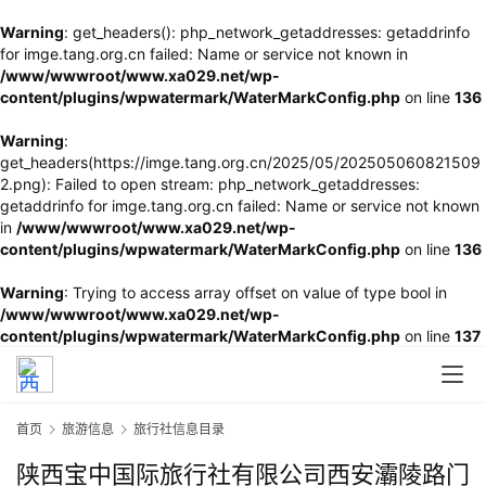
Warning
: get_headers(): php_network_getaddresses: getaddrinfo
for imge.tang.org.cn failed: Name or service not known in
/www/wwwroot/www.xa029.net/wp-
content/plugins/wpwatermark/WaterMarkConfig.php
on line
136
Warning
:
get_headers(https://imge.tang.org.cn/2025/05/202505060821509
2.png): Failed to open stream: php_network_getaddresses:
getaddrinfo for imge.tang.org.cn failed: Name or service not known
in
/www/wwwroot/www.xa029.net/wp-
content/plugins/wpwatermark/WaterMarkConfig.php
on line
136
Warning
: Trying to access array offset on value of type bool in
/www/wwwroot/www.xa029.net/wp-
content/plugins/wpwatermark/WaterMarkConfig.php
on line
137
首页
旅游信息
旅行社信息目录
陕西宝中国际旅行社有限公司西安灞陵路门