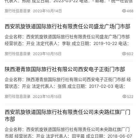
城
代表人：邢刚 成立日期：2023-03-22 电话：- 邮箱：- 统一社会信
用代码：91610104MACD1HW655 注册地址：陕西省西安市莲湖
市
旅行社信息目录
2023年10月14日
468
区北关正街33号腾飞鸿翔大厦1幢1单元11106室 网址：- 经营范
围：一般项目：业务培训（不含教育培训、职业技能培训等需取得
西安凯旋铁道国际旅行社有限责任公司盛龙广场门市部
许可的培训）；互联网销售…
企业名称：西安凯旋铁道国际旅行社有限责任公司盛龙广场门市部
经营状态：开业 法定代表人：李耿 成立日期：2019-10-22 电话：
15094024975 邮箱：1029733806@QQ.COM 统一社会信用代
旅行社信息目录
2023年10月15日
602
码：91610135MA6TNP526Q 注册地址：陕西省西安市未央区盛龙
广场3号楼1单元1508室 网址：- 经营范围：为设立社招徕游客提供
陕西港青旅国际旅行社有限公司西安电子正街门市部
宣传咨…
企业名称：陕西港青旅国际旅行社有限公司西安电子正街门市部 经
营状态：开业 法定代表人：张佩 成立日期：2017-02-03 电话：
13572919875 邮箱：1411409432@qq.com 统一社会信用代码：
旅行社信息目录
2023年10月15日
522
91610135MA6U1EN721 注册地址：陕西省西安市雁塔区陕西省西
安市雁塔区北山门口村东三巷10号 网址：- 经营范围：为设立社招
西安凯旋铁道国际旅行社有限责任公司未央路红旗厂门
徕游客提…
市部
企业名称：西安凯旋铁道国际旅行社有限责任公司未央路红旗厂门
市部 经营状态：开业 法定代表人：田宇晨 成立日期：2018-06-07