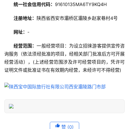
攻
统一社会信用代码：
91610135MA6TY9KQ4H
略
注册地址：
陕西省西安市灞桥区灞陵乡赵家巷村4号
美
网址：
-
食
特
经营范围：
一般经营项目：为设立招徕游客提供宣传咨
产
询服务（依法须经批准的项目，经相关部门批准后方可开展
经营活动），(上述经营范围涉及许可经营项目的，凭许可
热
门
证明文件或批准证书在有效期内经营，未经许可不得经营)
景
点
旅
游
信
息
登录
注册
赞
(0)