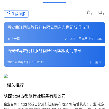
历
史
生成海报
0
0
文
化
西安曲江国际旅行社有限公司东方世纪城门市部
导
上一篇
2023年10月15日 上午12:45
游
之
西安乾马旅行社服务有限公司案板街门市部
家
2023年10月15日 上午12:45
下一篇
本
地
生
活
相关推荐
陕西悦游古都旅行社服务有限公司
旅
游
企业名称：陕西悦游古都旅行社服务有限公司 经营状态：开业 法定