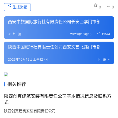
史
生成海报
0
0
文
化
西安中旅国际旅行社有限责任公司长安西寨门市部
导
上一篇
2023年10月15日 上午12:44
游
之
陕西中国旅行社有限责任公司西安文艺北路门市部
家
2023年10月15日 上午12:44
下一篇
本
地
生
活
相关推荐
陕西创真建筑安装有限责任公司基本情况信息及联系方
旅
式
游
城
陕西创真建筑安装有限责任公司
市