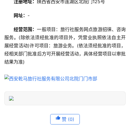
注册地址：
陕西省西安市莲湖区北院门125号
美
网址：
-
食
特
经营范围：
一般项目：旅行社服务网点旅游招徕、咨询
产
服务。(除依法须经批准的项目外，凭营业执照依法自主开
展经营活动)许可项目：旅游业务。(依法须经批准的项目，
热
经相关部门批准后方可开展经营活动，具体经营项目以审批
门
结果为准)
景
点
旅
游
信
息
登录
注册
赞
(0)
历