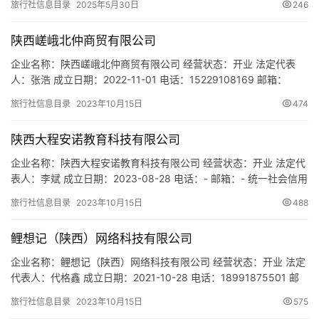
旅行社信息目录
2025年5月30日
246
陕西嵯峨北仲商贸有限公司
企业名称：陕西嵯峨北仲商贸有限公司 经营状态：开业 法定代表
人：张浩 成立日期：2022-11-01 电话：15229108169 邮箱：
15229108169@163.com 统一社会信用代码：
旅行社信息目录
2023年10月15日
474
91611102MAC2FRRB8U 注册地址：陕西省西咸新区泾河新城茯茶
镇二期赋园25-26 网址：- 经营范围：一般项目：茶具销售；花卉种
陕西大程安诺教育科技有限公司
植；茶叶种植；金花茶人…
企业名称：陕西大程安诺教育科技有限公司 经营状态：开业 法定代
表人：李斌 成立日期：2023-08-28 电话：- 邮箱：- 统一社会信用
代码：91610112MACW57R14U 注册地址：陕西省西安市未央区二
旅行社信息目录
2023年10月15日
488
环北路18号金桥太阳岛7幢1单元0105室 网址：- 经营范围：一般项
目：教育咨询服务（不含涉许可审批的教育培训活动）；健康咨询
鲤想记（陕西）网络科技有限公司
服务（不含诊疗服务）…
企业名称：鲤想记（陕西）网络科技有限公司 经营状态：开业 法定
代表人：代格鑫 成立日期：2021-10-28 电话：18991875501 邮
箱：850933860@qq.com 统一社会信用代码：
旅行社信息目录
2023年10月15日
575
91610113MA7BA1EY4A 注册地址：陕西省西安市雁塔区太白南路