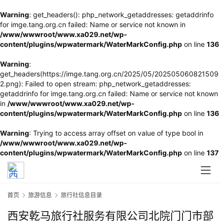
Warning
: get_headers(): php_network_getaddresses: getaddrinfo
for imge.tang.org.cn failed: Name or service not known in
/www/wwwroot/www.xa029.net/wp-
content/plugins/wpwatermark/WaterMarkConfig.php
on line
136
Warning
:
get_headers(https://imge.tang.org.cn/2025/05/202505060821509
2.png): Failed to open stream: php_network_getaddresses:
getaddrinfo for imge.tang.org.cn failed: Name or service not known
in
/www/wwwroot/www.xa029.net/wp-
content/plugins/wpwatermark/WaterMarkConfig.php
on line
136
Warning
: Trying to access array offset on value of type bool in
/www/wwwroot/www.xa029.net/wp-
content/plugins/wpwatermark/WaterMarkConfig.php
on line
137
首页
旅游信息
旅行社信息目录
西安乾马旅行社服务有限公司北院门门市部