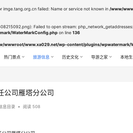
r imge.tang.org.cn failed: Name or service not known in
/www/wwwr
8215092.png): Failed to open stream: php_network_getaddresses: g
mark/WaterMarkConfig.php
on line
136
w/wwwroot/www.xa029.net/wp-content/plugins/wpwatermark/
热门景点
旅游信息
历史文化
导游之家
本地生
任公司雁塔分公司
信息目录
•
阅读 508