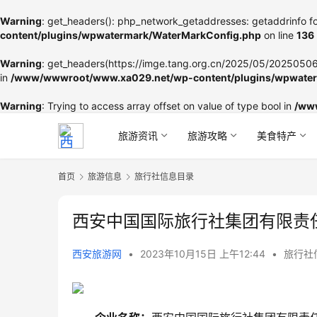
Warning
: get_headers(): php_network_getaddresses: getaddrinfo fo
content/plugins/wpwatermark/WaterMarkConfig.php
on line
136
Warning
: get_headers(https://imge.tang.org.cn/2025/05/202505060
in
/www/wwwroot/www.xa029.net/wp-content/plugins/wpwater
Warning
: Trying to access array offset on value of type bool in
/ww
旅游资讯
旅游攻略
美食特产
首页
旅游信息
旅行社信息目录
西安中国国际旅行社集团有限责
西安旅游网
•
2023年10月15日 上午12:44
•
旅行社