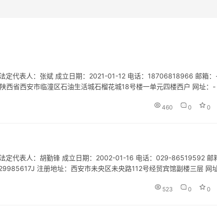
人：张斌 成立日期：2021-01-12 电话：18706818966 邮箱：-
地址：陕西省西安市临潼区石油生活城石榴花城18号楼一单元四楼西户 网址：-
务；艺（美）术品、收藏品鉴定评估…
460
0
0
人：胡勤锋 成立日期：2002-01-16 电话：029-86519592 邮
00729985617J 注册地址：西安市未央区未央路112号经贸宾馆副楼三层 网
；房地产评估；房…
523
0
0