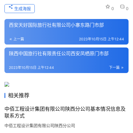
史
生成海报
0
0
文
化
西安天好国际旅行社有限公司小寨东路门市部
导
上一篇
2023年10月15日 上午12:44
游
之
陕西中国旅行社有限责任公司西安凤栖原门市部
家
2023年10月15日 上午12:44
下一篇
本
地
生
活
相关推荐
旅
中佰工程设计集团有限公司陕西分公司基本情况信息及
联系方式
游
城
中佰工程设计集团有限公司陕西分公司
市