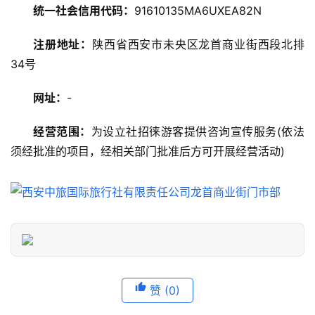
统一社会信用代码：
91610135MA6UXEA82N
美
注册地址：
陕西省西安市未央区龙首商业街西段北排
食
34号
特
产
网址：
-
热
经营范围：
为设立社招徕游客提供咨询宣传服务(依法
门
须经批准的项目，经相关部门批准后方可开展经营活动)
景
点
旅
游
信
息
登录
注册
赞
(0)
历