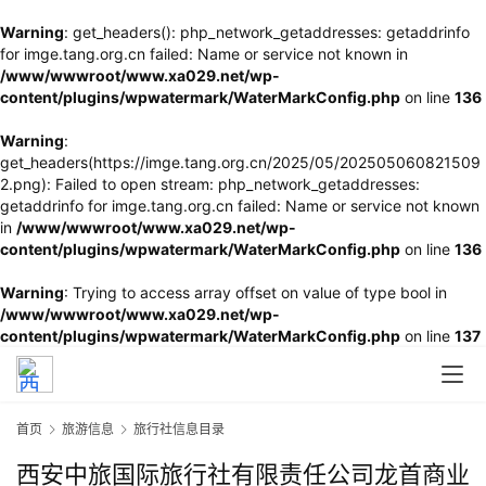
Warning
: get_headers(): php_network_getaddresses: getaddrinfo
for imge.tang.org.cn failed: Name or service not known in
/www/wwwroot/www.xa029.net/wp-
content/plugins/wpwatermark/WaterMarkConfig.php
on line
136
Warning
:
get_headers(https://imge.tang.org.cn/2025/05/202505060821509
2.png): Failed to open stream: php_network_getaddresses:
getaddrinfo for imge.tang.org.cn failed: Name or service not known
in
/www/wwwroot/www.xa029.net/wp-
content/plugins/wpwatermark/WaterMarkConfig.php
on line
136
Warning
: Trying to access array offset on value of type bool in
/www/wwwroot/www.xa029.net/wp-
content/plugins/wpwatermark/WaterMarkConfig.php
on line
137
首页
旅游信息
旅行社信息目录
西安中旅国际旅行社有限责任公司龙首商业