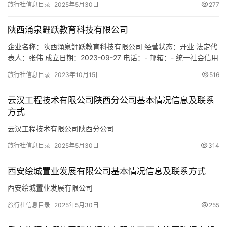
旅行社信息目录
2025年5月30日
277
陕西涌泉鲤跃教育科技有限公司
企业名称：陕西涌泉鲤跃教育科技有限公司 经营状态：开业 法定代
表人：张伟 成立日期：2023-09-27 电话：- 邮箱：- 统一社会信用
代码：91610132MACXGPMY27 注册地址：陕西省西安市经济技术
旅行社信息目录
2023年10月15日
516
开发区凤城九路海博广场D座2401 网址：- 经营范围：一般项目：
技术服务、技术开发、技术咨询、技术交流、技术转让、技术推
云汉工程技术有限公司陕西分公司基本情况信息及联系
广；教育咨询服务（不含涉许…
方式
云汉工程技术有限公司陕西分公司
旅行社信息目录
2025年5月30日
314
西安绘城置业发展有限公司基本情况信息及联系方式
西安绘城置业发展有限公司
旅行社信息目录
2025年5月30日
255