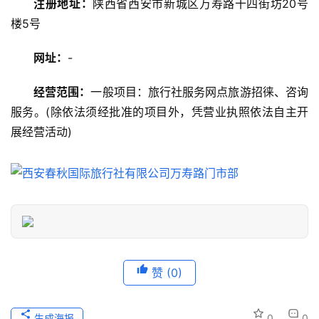
注册地址：
陕西省西安市新城区万寿路十四街坊20号
楼5号
美
食
网址：
-
特
产
经营范围：
一般项目：旅行社服务网点旅游招徕、咨询
服务。(除依法须经批准的项目外，凭营业执照依法自主开
热
展经营活动)
门
景
点
旅
游
信
息
赞
(0)
登录
注册
历
生成海报
0
0