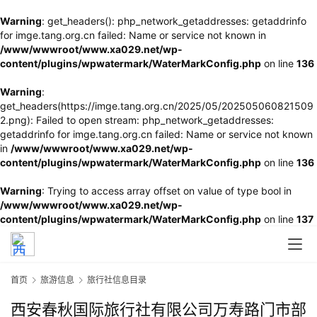
Warning
: get_headers(): php_network_getaddresses: getaddrinfo
for imge.tang.org.cn failed: Name or service not known in
/www/wwwroot/www.xa029.net/wp-
content/plugins/wpwatermark/WaterMarkConfig.php
on line
136
Warning
:
get_headers(https://imge.tang.org.cn/2025/05/202505060821509
2.png): Failed to open stream: php_network_getaddresses:
getaddrinfo for imge.tang.org.cn failed: Name or service not known
in
/www/wwwroot/www.xa029.net/wp-
content/plugins/wpwatermark/WaterMarkConfig.php
on line
136
Warning
: Trying to access array offset on value of type bool in
/www/wwwroot/www.xa029.net/wp-
content/plugins/wpwatermark/WaterMarkConfig.php
on line
137
首页
旅游信息
旅行社信息目录
西安春秋国际旅行社有限公司万寿路门市部