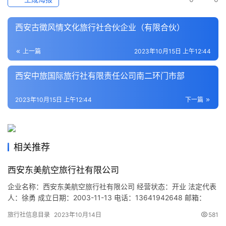
史
文
化
西安古徵风情文化旅行社合伙企业（有限合伙）
上一篇
2023年10月15日 上午12:44
导
游
西安中旅国际旅行社有限责任公司南二环门市部
之
家
2023年10月15日 上午12:44
下一篇
本
地
生
相关推荐
活
西安东美航空旅行社有限公司
旅
企业名称：西安东美航空旅行社有限公司 经营状态：开业 法定代表
游
人：徐勇 成立日期：2003-11-13 电话：13641942648 邮箱：
城
shiyao119@qq.com 统一社会信用代码：916101037502361510
旅行社信息目录
2023年10月14日
581
市
注册地址：陕西省西安市碑林区南二环西段69号西安创新设计中心