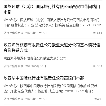
10层 网址：- 经营范围：一般项目：食品销售（仅销售预包装食
国旅环球（北京）国际旅行社有限公司西安市花间路门
品）；旅…
市部
企业名称：国旅环球（北京）国际旅行社有限公司西安市花间路门
市部 经营状态：开业 法定代表人：陈笑笑 成立日期：2021-08-12
电话：18091295902 邮箱：1038096463@QQ.COM 统一社会信
旅行社信息目录
2023年10月15日
444
用代码：91610135MAB0YMQD45 注册地址：陕西省西安市雁塔
区花间路融公馆33号楼4单元117号 网址：- 经营范围：一般项目：
陕西海外旅游有限责任公司欧亚大道分公司基本情况信
旅行社…
息及联系方式
陕西海外旅游有限责任公司欧亚大道分公司
旅行社信息目录
2025年5月30日
334
陕西华中国际旅行社有限责任公司高陵门市部
企业名称：陕西华中国际旅行社有限责任公司高陵门市部 经营状
态：开业 法定代表人：杨正仙 成立日期：2020-05-22 电话：
13810990760 邮箱：530016481@qq.com 统一社会信用代码：
旅行社信息目录
2023年10月15日
493
91610117MAB0GKJY84 注册地址：陕西省西安市高陵区一中路泾