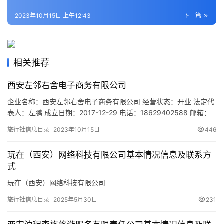
活
2023年10月15日 上午12:43
下一篇
旅
游
城
相关推荐
市
西安左邻右舍电子商务有限公司
企业名称：西安左邻右舍电子商务有限公司 经营状态：开业 法定代
表人：左鹏 成立日期：2017-12-29 电话：18629402588 邮箱：
447646068@qq.com 统一社会信用代码：
旅行社信息目录
2023年10月15日
446
91610113MA6UPRR31Q 注册地址：陕西省西安市雁塔区南二环金
叶现代之窗5楼众创空间孵化园M34号 网址：- 经营范围：一般项
玩在（西安）网络科技有限公司基本情况信息及联系方
目：文具用品批发；工艺美术品…
式
玩在（西安）网络科技有限公司
旅行社信息目录
2025年5月30日
231