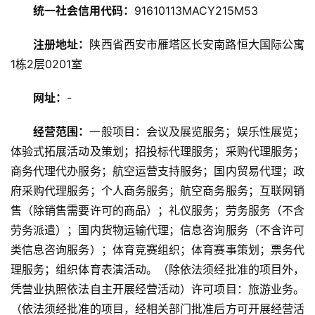
讯
统一社会信用代码：
91610113MACY215M53
旅
注册地址：
陕西省西安市雁塔区长安南路恒大国际公寓
游
1栋2层0201室
攻
略
网址：
-
经营范围：
一般项目：会议及展览服务；娱乐性展览；
美
食
体验式拓展活动及策划；招投标代理服务；采购代理服务；
特
商务代理代办服务；航空运营支持服务；国内贸易代理；政
产
府采购代理服务；个人商务服务；航空商务服务；互联网销
售（除销售需要许可的商品）；礼仪服务；劳务服务（不含
热
劳务派遣）；国内货物运输代理；信息咨询服务（不含许可
门
类信息咨询服务）；体育竞赛组织；体育赛事策划；票务代
景
理服务；组织体育表演活动。（除依法须经批准的项目外，
点
凭营业执照依法自主开展经营活动）许可项目：旅游业务。
（依法须经批准的项目，经相关部门批准后方可开展经营活
旅