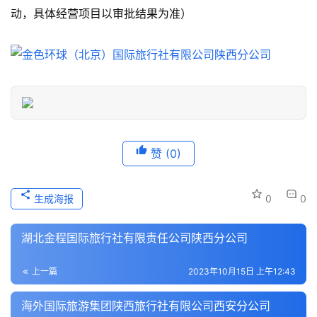
动，具体经营项目以审批结果为准）
游
信
息
登录
注册
历
史
文
化
赞
(0)
导
游
生成海报
0
0
之
家
湖北金程国际旅行社有限责任公司陕西分公司
本
上一篇
2023年10月15日 上午12:43
地
生
海外国际旅游集团陕西旅行社有限公司西安分公司