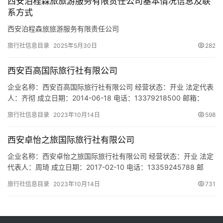
西安泊程森旅旅游服务有限责任公司基本情况信息及联
系方式
西安泊程森旅旅游服务有限责任公司
旅行社信息目录
2025年5月30日
282
西安百高国际旅行社有限公司
企业名称：西安百高国际旅行社有限公司 经营状态：开业 法定代表
人：齐彻 成立日期：2014-06-18 电话：13379218500 邮箱：
37653897@QQ.COM 统一社会信用代码：
旅行社信息目录
2023年10月14日
598
91610104396092131Q 注册地址：陕西省西安市莲湖区丰禾路
251号鑫苑中心3109室 网址：- 经营范围：许可经营项目：入境旅
西安卓怡之旅国际旅行社有限公司
游业务，国内旅游业务。（依法须…
企业名称：西安卓怡之旅国际旅行社有限公司 经营状态：开业 法定
代表人：周琦 成立日期：2017-02-10 电话：13359245788 邮
箱：xianjoytravel@foxmail.com 统一社会信用代码：
旅行社信息目录
2023年10月14日
731
91610132MA6U1H1B3B 注册地址：西安经济技术开发区凤城十路
金源御景华府一号楼2单元503室 网址：- 经营范围：一般项目：礼
品花卉…