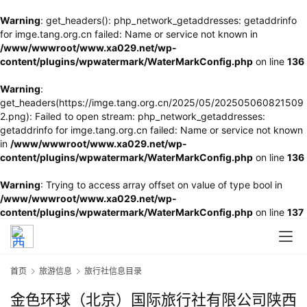
Warning
: get_headers(): php_network_getaddresses: getaddrinfo
for imge.tang.org.cn failed: Name or service not known in
/www/wwwroot/www.xa029.net/wp-
content/plugins/wpwatermark/WaterMarkConfig.php
on line
136
Warning
:
get_headers(https://imge.tang.org.cn/2025/05/202505060821509
2.png): Failed to open stream: php_network_getaddresses:
getaddrinfo for imge.tang.org.cn failed: Name or service not known
in
/www/wwwroot/www.xa029.net/wp-
content/plugins/wpwatermark/WaterMarkConfig.php
on line
136
Warning
: Trying to access array offset on value of type bool in
/www/wwwroot/www.xa029.net/wp-
content/plugins/wpwatermark/WaterMarkConfig.php
on line
137
首页
旅游信息
旅行社信息目录
金色环球（北京）国际旅行社有限公司陕西