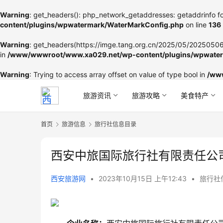
Warning
: get_headers(): php_network_getaddresses: getaddrinfo fo
content/plugins/wpwatermark/WaterMarkConfig.php
on line
136
Warning
: get_headers(https://imge.tang.org.cn/2025/05/202505060
in
/www/wwwroot/www.xa029.net/wp-content/plugins/wpwater
Warning
: Trying to access array offset on value of type bool in
/ww
旅游资讯
旅游攻略
美食特产
首页
旅游信息
旅行社信息目录
西安中旅国际旅行社有限责任公
西安旅游网
•
2023年10月15日 上午12:43
•
旅行社