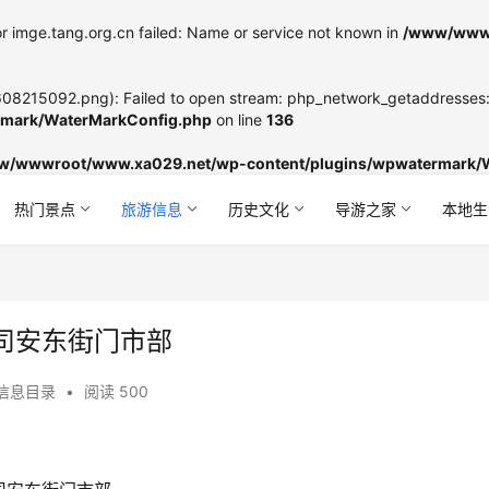
r imge.tang.org.cn failed: Name or service not known in
/www/wwwr
8215092.png): Failed to open stream: php_network_getaddresses: g
mark/WaterMarkConfig.php
on line
136
w/wwwroot/www.xa029.net/wp-content/plugins/wpwatermark/
热门景点
旅游信息
历史文化
导游之家
本地生
司安东街门市部
信息目录
•
阅读 500