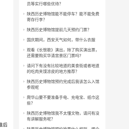
员等实行哪些优待？
陕西历史博物馆能不能停车？能不能免费
寄存行李？
陕西历史博物馆提前几天预约门票？
国庆期间，西安天气如何，带什么衣服
观看《长恨歌》演出，除了购买演出票，
还需要购买华清宫景区门票吗?
请问下有没有比较地道的美食街或者地道
的吃肉夹馍凉皮的地方推荐？
陕西历史博物馆预约完成后我该怎么入馆
参观呢
爬华山要不要准备手电、充电宝、纸巾这
些？
陕西历史博物馆我不太懂文物，请问有没
有讲解服务呢？
准后
陕西历史博物馆预约抢票什么规则，哪个