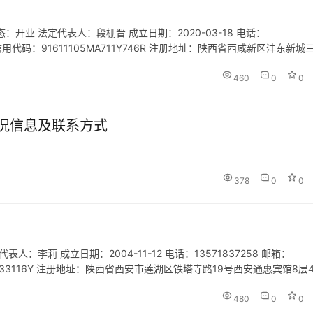
业 法定代表人：段棚晋 成立日期：2020-03-18 电话：
一社会信用代码：91611105MA711Y746R 注册地址：陕西省西咸新区沣东新城
02室 网址：- 经营范围：供应链管…
460
0
0
况信息及联系方式
378
0
0
李莉 成立日期：2004-11-12 电话：13571837258 邮箱：
00766333116Y 注册地址：陕西省西安市莲湖区铁塔寺路19号西安通惠宾馆8层4
社服务网点旅游招徕、…
480
0
0