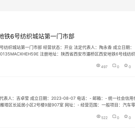
地铁6号纺织城站第一门市部
号纺织城站第一门市部 经营状态：开业 法定代表人：陶永香 成立日期：
1610135MACXHEH59E 注册地址：陕西省西安市灞桥区西安地铁6号线纺
点旅游招徕、咨询服务。（除依法须经批准的项目外…
497
0
0
人：吉卓莹 成立日期：2023-08-07 电话：- 邮箱：- 统一社会信用
西安市雁塔区长延居小区2号楼9层907室 网址：- 经营范围：一般项目：汽车
不含许可类租赁服务）；技术服务、技术开发…
522
0
0