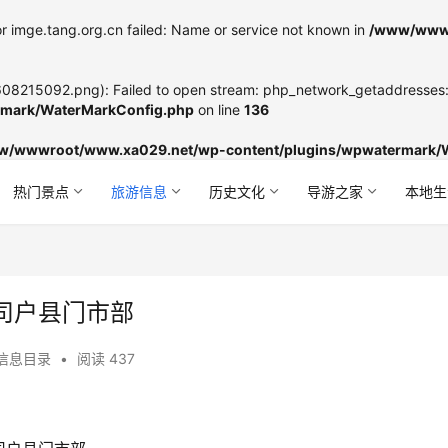
r imge.tang.org.cn failed: Name or service not known in
/www/wwwr
8215092.png): Failed to open stream: php_network_getaddresses: g
mark/WaterMarkConfig.php
on line
136
w/wwwroot/www.xa029.net/wp-content/plugins/wpwatermark/
热门景点
旅游信息
历史文化
导游之家
本地生
司户县门市部
信息目录
•
阅读 437