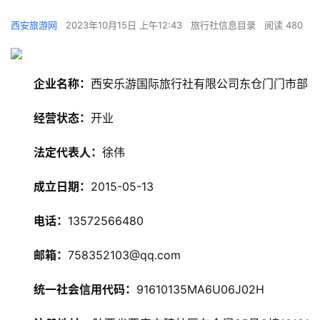
西安旅游网
2023年10月15日 上午12:43
旅行社信息目录
阅读 480
企业名称：
西安乐游国际旅行社有限公司东仓门门市部
经营状态：
开业
法定代表人：
徐伟
旅
游
成立日期：
2015-05-13
资
讯
电话：
13572566480
旅
邮箱：
758352103@qq.com
游
攻
统一社会信用代码：
91610135MA6U06J02H
略