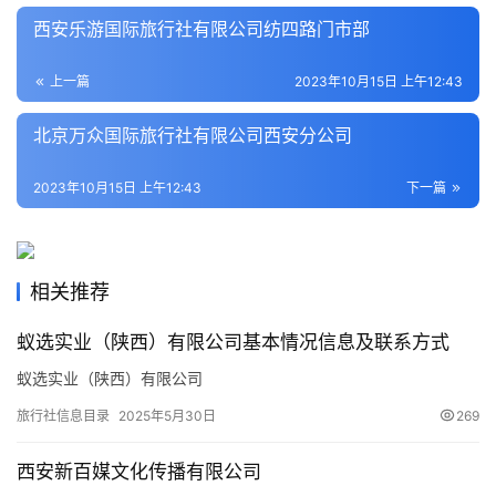
文
西安乐游国际旅行社有限公司纺四路门市部
化
上一篇
2023年10月15日 上午12:43
导
游
北京万众国际旅行社有限公司西安分公司
之
家
2023年10月15日 上午12:43
下一篇
本
地
生
相关推荐
活
蚁选实业（陕西）有限公司基本情况信息及联系方式
旅
蚁选实业（陕西）有限公司
游
旅行社信息目录
2025年5月30日
269
城
市
西安新百媒文化传播有限公司