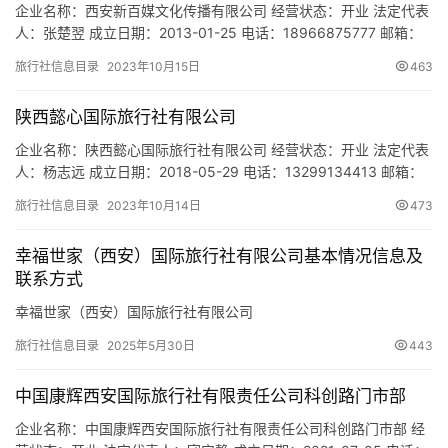
企业名称：西安新百媒文化传播有限公司 经营状态：开业 法定代表
人：张楚翌 成立日期：2013-01-25 电话：18966875777 邮箱：
592504176@qq.com 统一社会信用代码：
旅行社信息目录
2023年10月15日
463
91610113057134392W 注册地址：西安市雁塔区雁塔路南段99号
327室 网址：- 经营范围：一般项目：图文设计制作；广告发布（非
陕西懿心国际旅行社有限公司
广播电台、电视台、报刊出…
企业名称：陕西懿心国际旅行社有限公司 经营状态：开业 法定代表
人：杨志远 成立日期：2018-05-29 电话：13299134413 邮箱：
751256225@qq.com 统一社会信用代码：
旅行社信息目录
2023年10月14日
473
91610112MA6UX9LG4F 注册地址：陕西省西安市未央区未央路80
号盛龙广场1号楼1单元2905室 网址：- 经营范围：国内旅游业务；
幸福世家（西安）国际旅行社有限公司基本情况信息及
入境旅游业务；旅游信息…
联系方式
幸福世家（西安）国际旅行社有限公司
旅行社信息目录
2025年5月30日
443
中国康辉西安国际旅行社有限责任公司科创路门市部
企业名称：中国康辉西安国际旅行社有限责任公司科创路门市部 经