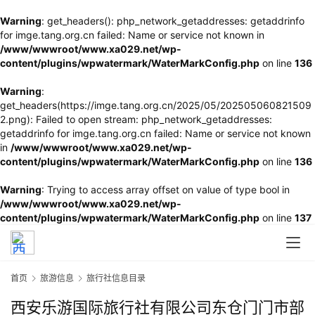
Warning
: get_headers(): php_network_getaddresses: getaddrinfo
for imge.tang.org.cn failed: Name or service not known in
/www/wwwroot/www.xa029.net/wp-
content/plugins/wpwatermark/WaterMarkConfig.php
on line
136
Warning
:
get_headers(https://imge.tang.org.cn/2025/05/202505060821509
2.png): Failed to open stream: php_network_getaddresses:
getaddrinfo for imge.tang.org.cn failed: Name or service not known
in
/www/wwwroot/www.xa029.net/wp-
content/plugins/wpwatermark/WaterMarkConfig.php
on line
136
Warning
: Trying to access array offset on value of type bool in
/www/wwwroot/www.xa029.net/wp-
content/plugins/wpwatermark/WaterMarkConfig.php
on line
137
首页
旅游信息
旅行社信息目录
西安乐游国际旅行社有限公司东仓门门市部