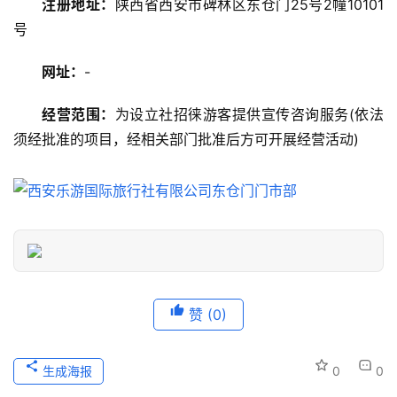
注册地址：
陕西省西安市碑林区东仓门25号2幢10101
美
号
食
特
网址：
-
产
经营范围：
为设立社招徕游客提供宣传咨询服务(依法
热
须经批准的项目，经相关部门批准后方可开展经营活动)
门
景
点
旅
游
信
息
赞
(0)
登录
注册
历
生成海报
0
0
史