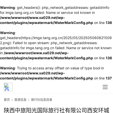
Warning
: get_headers(): php_network_getaddresses: getaddrinfo
for imge.tang.org.cn failed: Name or service not known in
/www/wwwroot/www.xa029.net/wp-
content/plugins/wpwatermark/WaterMarkConfig.php
on line
136
Warning
:
get_headers(https://imge.tang.org.cn/2025/05/202505060821509
2.png): Failed to open stream: php_network_getaddresses:
getaddrinfo for imge.tang.org.cn failed: Name or service not known
in
/www/wwwroot/www.xa029.net/wp-
content/plugins/wpwatermark/WaterMarkConfig.php
on line
136
Warning
: Trying to access array offset on value of type bool in
/www/wwwroot/www.xa029.net/wp-
content/plugins/wpwatermark/WaterMarkConfig.php
on line
137
首页
旅游信息
旅行社信息目录
陕西中旅阳光国际旅行社有限公司西安环城