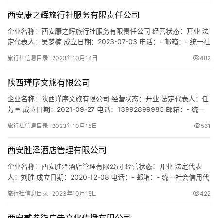
西安康之辉旅行社服务有限责任公司
企业名称：西安康之辉旅行社服务有限责任公司 经营状态：开业 法
定代表人：吴梦楠 成立日期：2023-07-03 电话：- 邮箱：- 统一社
会信用代码：91610125MACNGBEH5E 注册地址：陕西省西安市鄠
旅行社信息目录
2023年10月14日
482
邑区古城东路北转盘向东10米门面 网址：- 经营范围：一般项目：
旅行社服务网点旅游招徕、咨询服务；信息咨询服务（不含许可类
陕西瑾序文旅有限公司
信息咨询服务）；旅游开发项…
企业名称：陕西瑾序文旅有限公司 经营状态：开业 法定代表人：任
芳军 成立日期：2021-09-27 电话：13992899985 邮箱：- 统一
社会信用代码：91610113MAB10R9Q1D 注册地址：陕西省西安市
旅行社信息目录
2023年10月15日
561
雁塔区长安南路108号农林一号一号楼一单元2101 网址：- 经营范
围：一般项目：旅游开发项目策划咨询；旅行社服务网点旅游招
西安胜泽酒店管理有限公司
徕、咨询服务；教育…
企业名称：西安胜泽酒店管理有限公司 经营状态：开业 法定代表
人：刘胜 成立日期：2020-12-08 电话：- 邮箱：- 统一社会信用代
码：91610136MAB0N3N82W 注册地址：陕西省西安市浐灞生态
旅行社信息目录
2023年10月15日
422
区长乐东路荣德棕榈湾7栋2单元801室 网址：- 经营范围：一般项
目：酒店管理；安全系统监控服务；专业开锁服务；会议及展览服