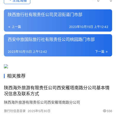
生成海报
0
0
史
文
化
陕西旅行社有限责任公司灵沼街道门市部
上一篇
2023年10月15日 上午12:42
导
游
西安中旅国际旅行社有限责任公司桃园路门市部
之
家
2023年10月15日 上午12:42
下一篇
本
地
生
相关推荐
活
陕西海外旅游有限责任公司西安雁塔南路分公司基本情
况信息及联系方式
旅
游
陕西海外旅游有限责任公司西安雁塔南路分公司
城
旅行社信息目录
2025年5月30日
556
市