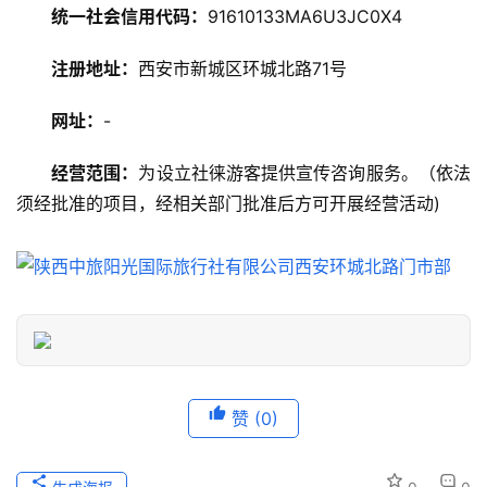
统一社会信用代码：
91610133MA6U3JC0X4
美
注册地址：
西安市新城区环城北路71号
食
特
网址：
-
产
经营范围：
为设立社徕游客提供宣传咨询服务。（依法
热
须经批准的项目，经相关部门批准后方可开展经营活动)
门
景
点
旅
游
信
息
赞
(0)
登录
注册
历