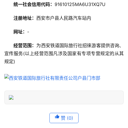
统一社会信用代码：
91610125MA6U31XQ7U
美
注册地址：
西安市户县人民路汽车站内
食
特
网址：
-
产
经营范围：
为西安铁道国际旅行社招徕游客提供咨询、
热
宣传服务(以上经营范围凡涉及国家有专项专营规定的从其
门
规定)
景
点
旅
游
信
息
登录
注册
赞
(0)
历
史