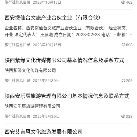
旅行社信息目录
2023年10月15日
462
册地址：陕西省西安市临潼区人民北路7号 网址：www.msylt.com
经营范围：一般项目：游览景区管理；数字文化创意软件开…
西安拨仙台文旅产业合伙企业（有限合伙）
企业名称：西安拨仙台文旅产业合伙企业（有限合伙） 经营状态：
开业 法定代表人：王晨曦 成立日期：2023-02-28 电话：- 邮箱：-
统一社会信用代码：91610133MACAHXG45R 注册地址：陕西省西
旅行社信息目录
2023年10月15日
698
安市曲江新区南三环路东段3366号金地翔悦天下5号楼3单元1102
室 网址：- 经营范围：一般项目：旅游开发项目策划咨询；旅行社
陕西紫缘文化传媒有限公司基本情况信息及联系方式
服务网点旅游招徕、咨…
陕西紫缘文化传媒有限公司
旅行社信息目录
2025年5月30日
295
陕西安乐辰旅游管理有限公司基本情况信息及联系方式
陕西安乐辰旅游管理有限公司
旅行社信息目录
2025年5月30日
328
西安艾吉风文化旅游发展有限公司