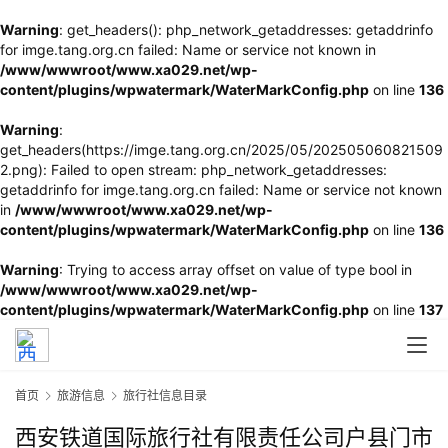
Warning
: get_headers(): php_network_getaddresses: getaddrinfo
for imge.tang.org.cn failed: Name or service not known in
/www/wwwroot/www.xa029.net/wp-
content/plugins/wpwatermark/WaterMarkConfig.php
on line
136
Warning
:
get_headers(https://imge.tang.org.cn/2025/05/202505060821509
2.png): Failed to open stream: php_network_getaddresses:
getaddrinfo for imge.tang.org.cn failed: Name or service not known
in
/www/wwwroot/www.xa029.net/wp-
content/plugins/wpwatermark/WaterMarkConfig.php
on line
136
Warning
: Trying to access array offset on value of type bool in
/www/wwwroot/www.xa029.net/wp-
content/plugins/wpwatermark/WaterMarkConfig.php
on line
137
首页
旅游信息
旅行社信息目录
西安铁道国际旅行社有限责任公司户县门市