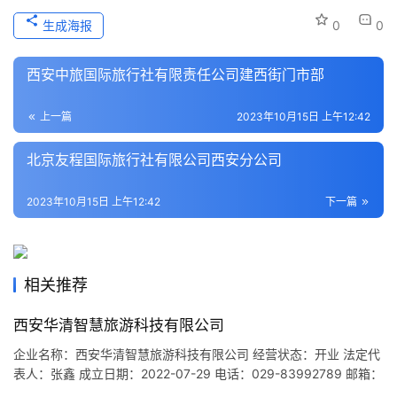
文
生成海报
0
0
化
西安中旅国际旅行社有限责任公司建西街门市部
导
游
上一篇
2023年10月15日 上午12:42
之
家
北京友程国际旅行社有限公司西安分公司
本
2023年10月15日 上午12:42
下一篇
地
生
活
相关推荐
旅
西安华清智慧旅游科技有限公司
游
企业名称：西安华清智慧旅游科技有限公司 经营状态：开业 法定代
城
表人：张鑫 成立日期：2022-07-29 电话：029-83992789 邮箱：
市
ltqcjgs@163.com 统一社会信用代码：91610115MAB123533L 注