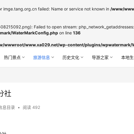
r imge.tang.org.cn failed: Name or service not known in
/www/wwwr
8215092.png): Failed to open stream: php_network_getaddresses: g
mark/WaterMarkConfig.php
on line
136
w/wwwroot/www.xa029.net/wp-content/plugins/wpwatermark/
热门景点
旅游信息
历史文化
导游之家
本地生
分社
信息目录
•
阅读 492