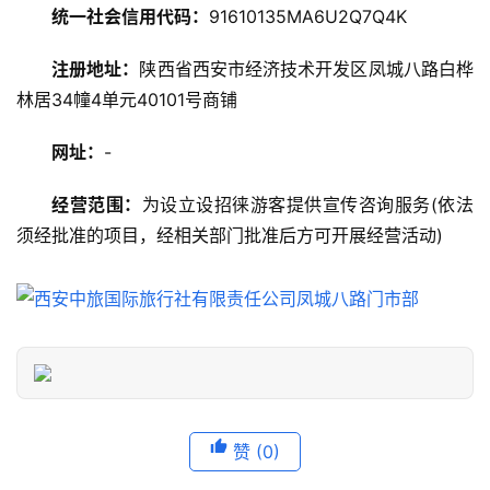
略
统一社会信用代码：
91610135MA6U2Q7Q4K
美
注册地址：
陕西省西安市经济技术开发区凤城八路白桦
食
林居34幢4单元40101号商铺
特
产
网址：
-
经营范围：
为设立设招徕游客提供宣传咨询服务(依法
热
门
须经批准的项目，经相关部门批准后方可开展经营活动)
景
点
旅
游
信
息
登录
注册
赞
(0)
历