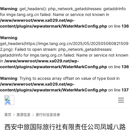
Warning
: get_headers(): php_network_getaddresses: getaddrinfo
for imge.tang.org.cn failed: Name or service not known in
/www/wwwroot/www.xa029.net/wp-
content/plugins/wpwatermark/WaterMarkConfig.php
on line
136
Warning
:
get_headers(https://imge.tang.org.cn/2025/05/202505060821509
2.png): Failed to open stream: php_network_getaddresses:
getaddrinfo for imge.tang.org.cn failed: Name or service not known
in
/www/wwwroot/www.xa029.net/wp-
content/plugins/wpwatermark/WaterMarkConfig.php
on line
136
Warning
: Trying to access array offset on value of type bool in
/www/wwwroot/www.xa029.net/wp-
content/plugins/wpwatermark/WaterMarkConfig.php
on line
137
首页
旅游信息
旅行社信息目录
西安中旅国际旅行社有限责任公司凤城八路