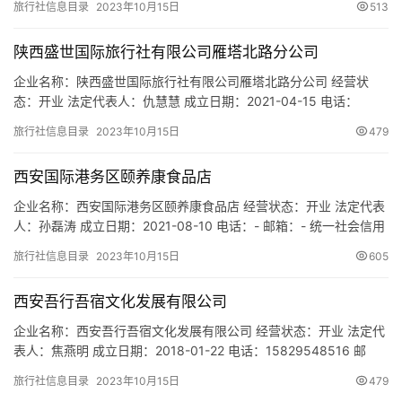
市
旅行社信息目录
2023年10月15日
513
长安北路中信大厦17层17C室 网址：- 经营范围：一般项目：信息咨
询服务（不含许可类信息咨询服务）；市场营销策划；礼仪服务；
陕西盛世国际旅行社有限公司雁塔北路分公司
咨询策划服务；文化场馆…
企业名称：陕西盛世国际旅行社有限公司雁塔北路分公司 经营状
态：开业 法定代表人：仇慧慧 成立日期：2021-04-15 电话：
18109218114 邮箱：513986681@qq.com 统一社会信用代码：
旅行社信息目录
2023年10月15日
479
91610103MAB0TW5X42 注册地址：陕西省西安市碑林区雁塔路北
段8号1幢1单元11715室 网址：- 经营范围：一般项目：票务代理服
西安国际港务区颐养康食品店
务；会议…
企业名称：西安国际港务区颐养康食品店 经营状态：开业 法定代表
人：孙磊涛 成立日期：2021-08-10 电话：- 邮箱：- 统一社会信用
代码：92610139MAB0YKLA2D 注册地址：陕西省西安市国际港务
旅行社信息目录
2023年10月15日
605
区西航花园骞柳商业街6号楼负1号 网址：- 经营范围：一般项目：
农副产品销售；食品销售（仅销售预包装食品）；保健食品（预包
西安吾行吾宿文化发展有限公司
装）销售；家居用品销售；家…
企业名称：西安吾行吾宿文化发展有限公司 经营状态：开业 法定代
表人：焦燕明 成立日期：2018-01-22 电话：15829548516 邮
箱：641848160@qq.com 统一社会信用代码：
旅行社信息目录
2023年10月15日
479
91610133MA6UQABJXR 注册地址：陕西省西安市碑林区南稍门十