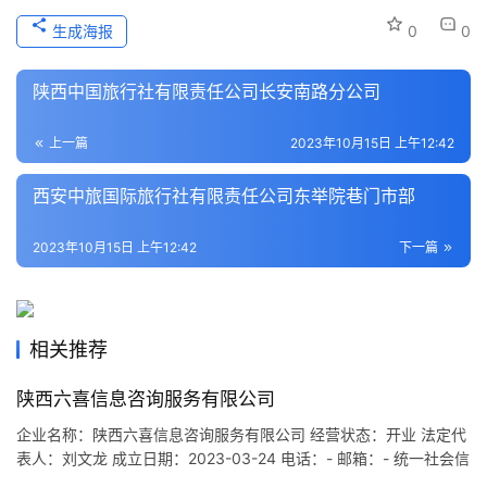
史
生成海报
0
0
文
化
陕西中国旅行社有限责任公司长安南路分公司
导
上一篇
2023年10月15日 上午12:42
游
之
西安中旅国际旅行社有限责任公司东举院巷门市部
家
2023年10月15日 上午12:42
下一篇
本
地
生
相关推荐
活
陕西六喜信息咨询服务有限公司
旅
游
企业名称：陕西六喜信息咨询服务有限公司 经营状态：开业 法定代
表人：刘文龙 成立日期：2023-03-24 电话：- 邮箱：- 统一社会信
城
用代码：91610103MACDX6F02N 注册地址：陕西省西安市碑林区