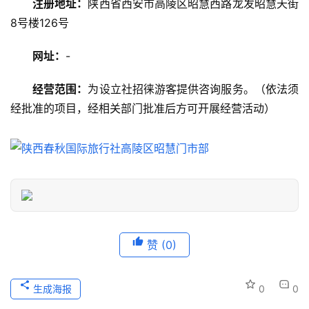
注册地址：
陕西省西安市高陵区昭慧西路龙发昭慧天街
8号楼126号
美
食
网址：
-
特
产
经营范围：
为设立社招徕游客提供咨询服务。（依法须
经批准的项目，经相关部门批准后方可开展经营活动）
热
门
景
点
旅
游
信
赞
(0)
息
登录
注册
历
生成海报
0
0
史