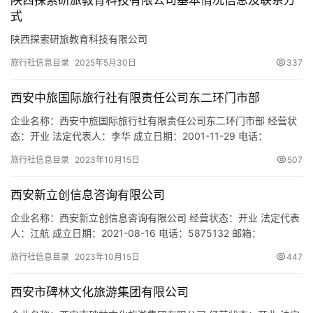
陕西探索研旅教育科技有限公司基本情况信息及联系方
询服务；会议及展览服务；建筑…
式
陕西探索研旅教育科技有限公司
旅行社信息目录
2025年5月30日
337
西安中旅国际旅行社有限责任公司东二环门市部
企业名称：西安中旅国际旅行社有限责任公司东二环门市部 经营状
态：开业 法定代表人：李华 成立日期：2001-11-29 电话：
86696869 邮箱：619847270@qq.com 统一社会信用代码：
旅行社信息目录
2023年10月15日
507
91610135MA6U349L1Q 注册地址：陕西省西安市碑林区东二环立
丰国际公寓1号楼1单元1801室 网址：- 经营范围：为设立社招徕游
西安新立创信息咨询有限公司
客并提供咨询、宣…
企业名称：西安新立创信息咨询有限公司 经营状态：开业 法定代表
人：江航 成立日期：2021-08-16 电话：5875132 邮箱：
2895362426@qq.com 统一社会信用代码：
旅行社信息目录
2023年10月15日
447
91610132MAB0YPCD31 注册地址：陕西省西安市经济技术开发区
凤城二路第五国际A座1603 网址：- 经营范围：一般项目：信息咨
西安市碑林文化旅游集团有限公司
询服务（不含许可类信息咨询服务）；…