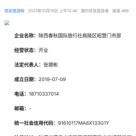
西安旅游网
2023年10月15日 上午12:40
旅行社信息目录
阅读 469
企业名称：
陕西春秋国际旅行社高陵区昭慧门市部
经营状态：
开业
法定代表人：
张塬彬
旅
游
成立日期：
2019-07-09
资
讯
电话：
18710337014
旅
邮箱：
-
游
攻
统一社会信用代码：
91610117MA6X133G1Y
略