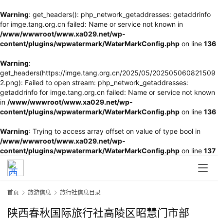
Warning
: get_headers(): php_network_getaddresses: getaddrinfo
for imge.tang.org.cn failed: Name or service not known in
/www/wwwroot/www.xa029.net/wp-
content/plugins/wpwatermark/WaterMarkConfig.php
on line
136
Warning
:
get_headers(https://imge.tang.org.cn/2025/05/202505060821509
2.png): Failed to open stream: php_network_getaddresses:
getaddrinfo for imge.tang.org.cn failed: Name or service not known
in
/www/wwwroot/www.xa029.net/wp-
content/plugins/wpwatermark/WaterMarkConfig.php
on line
136
Warning
: Trying to access array offset on value of type bool in
/www/wwwroot/www.xa029.net/wp-
content/plugins/wpwatermark/WaterMarkConfig.php
on line
137
首页
旅游信息
旅行社信息目录
陕西春秋国际旅行社高陵区昭慧门市部