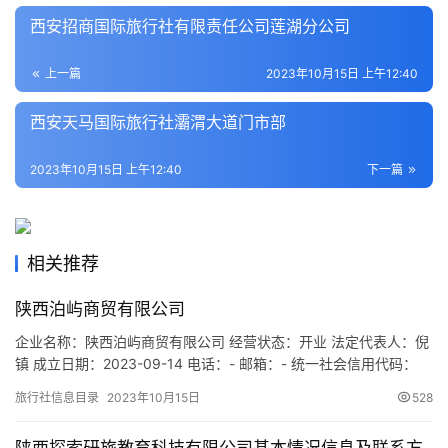
文
西安招商国际旅行社有限责任公司莲湖分公司
化
上一篇
2023年10月15日 上午12:40
导
游
西安天马国际旅行社灞渭大道门市部
之
家
2023年10月15日 上午12:40
下一篇
本
地
相关推荐
生
活
陕西泊屿商贸有限公司
企业名称：陕西泊屿商贸有限公司 经营状态：开业 法定代表人：倪
旅
镇 成立日期：2023-09-14 电话：- 邮箱：- 统一社会信用代码：
游
91610136MACXMMCR6D 注册地址：陕西省西安市浐灞生态区欧
城
旅行社信息目录
2023年10月15日
528
亚一路融创世园大观1号楼2602室 网址：- 经营范围：一般项目：
市
酒店管理；旅游开发项目策划咨询；旅行社服务网点旅游招徕、咨