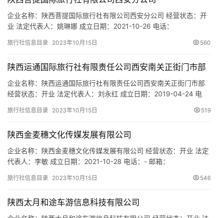
城
企业名称：陕西菩提国际旅行社有限公司西安分公司 经营状态：开
市
业 法定代表人：姚琳娜 成立日期：2021-10-26 电话：
15991452329 邮箱：986164152@qq.com 统一社会信用代码：
旅行社信息目录
2023年10月15日
560
91610104MA7C5Y692D 注册地址：陕西省西安市莲湖区枣园东路
92号城西客运站二楼大西线旅游集散中心内 网址：- 经营范围：国
陕西运通国际旅行社有限责任公司西安南关正街门市部
际、国内旅游及私人…
企业名称：陕西运通国际旅行社有限责任公司西安南关正街门市部
经营状态：开业 法定代表人：刘永红 成立日期：2019-04-24 电
话：13228075333 邮箱：819537796@qq.com 统一社会信用代
旅行社信息目录
2023年10月15日
519
码：91610135MA6WPL3N8F 注册地址：陕西省西安市碑林区南
关正街中贸广场15栋2单元13层01号21301室 网址：- 经营范围：为
陕西金麦穗文化传媒发展有限公司
设…
企业名称：陕西金麦穗文化传媒发展有限公司 经营状态：开业 法定
代表人：李敏 成立日期：2021-10-28 电话：- 邮箱：
191655424@qq.com 统一社会信用代码：
旅行社信息目录
2023年10月15日
546
91610113MA7C982Y2D 注册地址：陕西省西安市雁塔区南飞鸿广
场三号楼10534室 网址：- 经营范围：一般项目：电影制片；电影
陕西太月和途车游信息科技有限公司
摄制服务；影视美术道具置景服务；摄像及视频制…