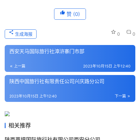
历
赞
(0)
史
文
化
生成海报
0
0
导
西安天马国际旅行社漳浒寨门市部
游
之
上一篇
2023年10月15日 上午12:40
家
陕西中国旅行社有限责任公司兴庆路分公司
本
2023年10月15日 上午12:40
下一篇
地
生
活
相关推荐
旅
游
陕西菩提国际旅行社有限公司西安分公司