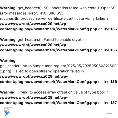
Warning
: get_headers(): SSL operation failed with code 1. OpenSSL
Error messages: error:1416F086:SSL
routines:tls_process_server_certificate:certificate verify failed in
/www/wwwroot/www.xa029.net/wp-
content/plugins/wpwatermark/WaterMarkConfig.php
on line
136
Warning
: get_headers(): Failed to enable crypto in
/www/wwwroot/www.xa029.net/wp-
content/plugins/wpwatermark/WaterMarkConfig.php
on line
136
Warning
:
get_headers(https://imge.tang.org.cn/2025/05/202505060821509
2.png): Failed to open stream: operation failed in
/www/wwwroot/www.xa029.net/wp-
content/plugins/wpwatermark/WaterMarkConfig.php
on line
136
Warning
: Trying to access array offset on value of type bool in
/www/wwwroot/www.xa029.net/wp-
content/plugins/wpwatermark/WaterMarkConfig.php
on line
137