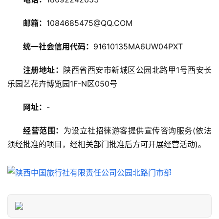
攻
邮箱：
1084685475@QQ.COM
略
统一社会信用代码：
91610135MA6UW04PXT
美
食
注册地址：
陕西省西安市新城区公园北路甲1号西安长
特
乐园艺花卉博览园1F-N区050号
产
网址：
-
热
门
经营范围：
为设立社招徕游客提供宣传咨询服务(依法
景
须经批准的项目，经相关部门批准后方可开展经营活动)。
点
旅
游
信
息
登录
注册