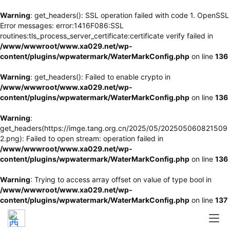
Warning
: get_headers(): SSL operation failed with code 1. OpenSSL
Error messages: error:1416F086:SSL
routines:tls_process_server_certificate:certificate verify failed in
/www/wwwroot/www.xa029.net/wp-
content/plugins/wpwatermark/WaterMarkConfig.php
on line
136
Warning
: get_headers(): Failed to enable crypto in
/www/wwwroot/www.xa029.net/wp-
content/plugins/wpwatermark/WaterMarkConfig.php
on line
136
Warning
:
get_headers(https://imge.tang.org.cn/2025/05/202505060821509
2.png): Failed to open stream: operation failed in
/www/wwwroot/www.xa029.net/wp-
content/plugins/wpwatermark/WaterMarkConfig.php
on line
136
Warning
: Trying to access array offset on value of type bool in
/www/wwwroot/www.xa029.net/wp-
content/plugins/wpwatermark/WaterMarkConfig.php
on line
137