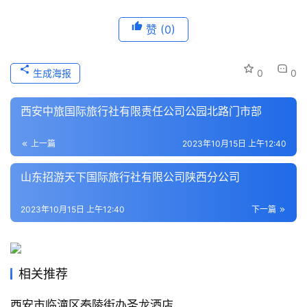
历
赞
(0)
史
文
化
生成海报
0
0
导
西安中旅国际旅行社有限责任公司公园北路门市部
游
之
上一篇
2023年10月15日 上午12:40
家
山东招游天下国际旅行社有限公司陕西分公司
本
2023年10月15日 上午12:40
下一篇
地
生
活
相关推荐
旅
游
西安市临潼区秦陵街办圣龙酒店