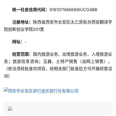
攻
统一社会信用代码：
91610116MA6WUCG48B
略
注册地址：
陕西省西安市长安区太乙宫街办西安翻译学
美
院创新创业学院201室
食
特
网址：
-
产
经营范围：
国内旅游业务、出境旅游业务、入境旅游业
热
务；旅游信息咨询；玉器、土特产销售（含网上销售）。
门
（依法须经批准的项目，经相关部门批准后方可开展经营活
景
动）
点
旅
游
信
息
登录
注册