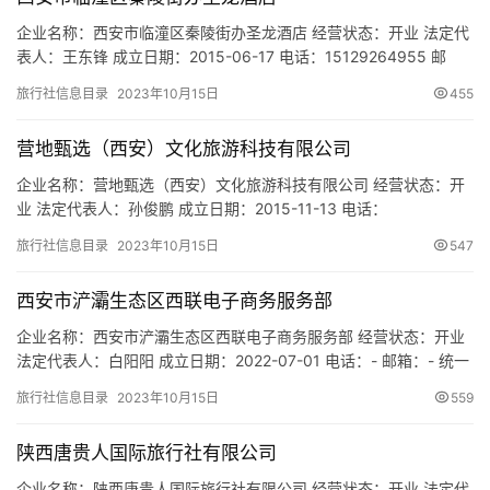
城
企业名称：西安市临潼区秦陵街办圣龙酒店 经营状态：开业 法定代
市
表人：王东锋 成立日期：2015-06-17 电话：15129264955 邮
箱：- 统一社会信用代码：92610115MA6UM2HK23 注册地址：西
旅行社信息目录
2023年10月15日
455
安市临潼区秦陵街办胡王小区 网址：- 经营范围：一般项目：酒店
管理；餐饮管理；会议及展览服务；旅行社服务网点旅游招徕、咨
营地甄选（西安）文化旅游科技有限公司
询服务；商务代理代办服务…
企业名称：营地甄选（西安）文化旅游科技有限公司 经营状态：开
业 法定代表人：孙俊鹏 成立日期：2015-11-13 电话：
18629032793 邮箱：- 统一社会信用代码：
旅行社信息目录
2023年10月15日
547
91610112MA6TX5QX31 注册地址：陕西省西安市国际港务区瑞斯
丽悦庭A栋1单元809 网址：- 经营范围：一般项目：旅行社服务网
西安市浐灞生态区西联电子商务服务部
点旅游招徕、咨询服务；游览景区管理；旅游开发项…
企业名称：西安市浐灞生态区西联电子商务服务部 经营状态：开业
法定代表人：白阳阳 成立日期：2022-07-01 电话：- 邮箱：- 统一
社会信用代码：92610136MABTEH591H 注册地址：陕西省西安市
旅行社信息目录
2023年10月15日
559
浐灞生态区长乐中路沁水新城39幢1101 网址：- 经营范围：一般项
目：旅游开发项目策划咨询；企业管理；医院管理；餐饮管理；酒
陕西唐贵人国际旅行社有限公司
店管理；商业综合体管理…
企业名称：陕西唐贵人国际旅行社有限公司 经营状态：开业 法定代