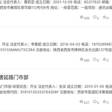
代表人：曹莉亚 成立日期：2001-12-06 电话：85217625 邮箱：
地址：西安市雁塔区翠华路112号付6号 网址：- 经营范围：一般项目：通讯设
；旅行社服务网点旅游招徕、咨询服…
468
0
0
法定代表人：李惠妮 成立日期：2018-04-03 电话：187029996
1610133MA6UT5C38A 注册地址：陕西省西安市碑林区含光北路137号
境旅游业务；票务代理…
486
0
0
唐延路门市部
部 经营状态：开业 法定代表人：张龙 成立日期：2015-01-05 电
 统一社会信用代码：91610135333794208F 注册地址：西安市莲湖区沣惠南
设立社招徕游客提供…
437
0
0