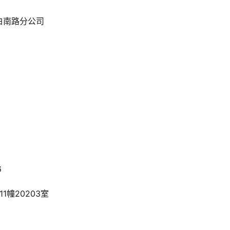
白南路分公司
6
幢20203室