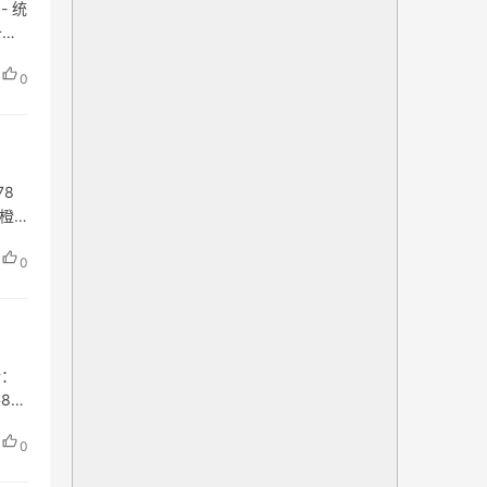
- 统
备销
0
78
丽橙
0
话：
路8号
0