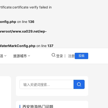
cate:certificate verify failed in
onfig.php
on line
136
wroot/www.xa029.net/wp-
WaterMarkConfig.php
on line
137
活
旅游城市
登录
注册
投稿
西安旅游热门问题