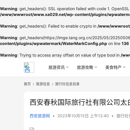
Warning
: get_headers(): SSL operation failed with code 1. OpenSSL 
/www/wwwroot/www.xa029.net/wp-content/plugins/wpwaterma
Warning
: get_headers(): Failed to enable crypto in
/www/wwwroot/
Warning
: get_headers(https://imge.tang.org.cn/2025/05/202505060
content/plugins/wpwatermark/WaterMarkConfig.php
on line
136
Warning
: Trying to access array offset on value of type bool in
/ww
旅游资讯
旅游攻略
美食特产
首页
旅游信息
旅行社信息目录
西安春秋国际旅行社有限公司太
西安旅游网
•
2023年10月15日 上午12:40
•
旅行社