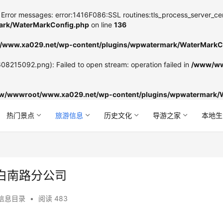
Error messages: error:1416F086:SSL routines:tls_process_server_certifi
rk/WaterMarkConfig.php
on line
136
www.xa029.net/wp-content/plugins/wpwatermark/WaterMarkC
8215092.png): Failed to open stream: operation failed in
/www/ww
w/wwwroot/www.xa029.net/wp-content/plugins/wpwatermark/
热门景点
旅游信息
历史文化
导游之家
本地生
白南路分公司
信息目录
•
阅读 483