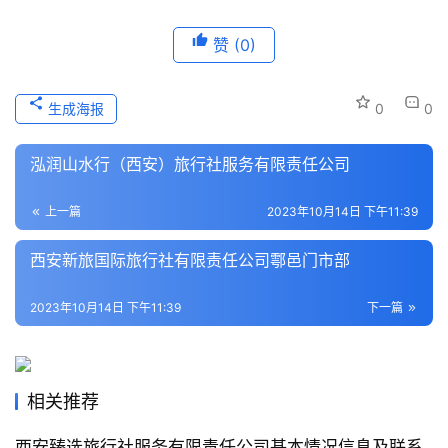
历
赞
(0)
史
文
化
生成海报
0
0
导
泓润山水行（西安）旅行社服务有限责任公司
游
之
上一篇
2023年10月14日 下午11:39
家
西安新旅国际旅行社有限责任公司鄠邑门市部
本
2023年10月14日 下午11:39
下一篇
地
生
活
相关推荐
旅
游
西安臻选旅行社服务有限责任公司基本情况信息及联系