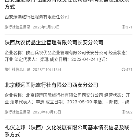
城
方式
市
西安臻选旅行社服务有限责任公司
旅行社信息目录
2025年5月30日
371
陕西兵农优品企业管理有限公司长安分公司
企业名称：陕西兵农优品企业管理有限公司长安分公司 经营状态：
开业 法定代表人：梁琳 成立日期：2022-04-24 电话：
17792522016 邮箱：439463114@qq.com 统一社会信用代码：
旅行社信息目录
2023年10月15日
471
91610116MABMAYL59H 注册地址：陕西省西安市长安区韦曲街办
北长安街326号朝华美域第五幢10101号房 网址：- 经营范围：一般
北京颉远国际旅行社有限公司西安分公司
项目：企业总…
企业名称：北京颉远国际旅行社有限公司西安分公司 经营状态：开
业 法定代表人：李想 成立日期：2023-05-09 电话：- 邮箱：- 统
一社会信用代码：91610103MACFYXTH1N 注册地址：陕西省西安
旅行社信息目录
2023年10月15日
582
市碑林区雁塔路北段8号万达广场2幢1单元2706室 网址：- 经营范
围：一般项目：市场调查（不含涉外调查）；教育咨询服务（不含
礼仪之邦（陕西）文化发展有限公司基本情况信息及联
涉许可审批的教育培训活动…
系方式