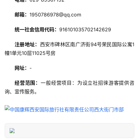
游
攻
邮箱：
1950786978@qq.com
略
统一社会信用代码：
916101035702142629
美
食
注册地址：
西安市碑林区南广济街94号荣民国际公寓1
特
幢1单元10层11025号房
产
网址：
-
热
门
经营范围：
一般经营项目：为设立社招徕游客提供咨
景
询、宣传服务。
点
旅
游
信
息
登录
注册