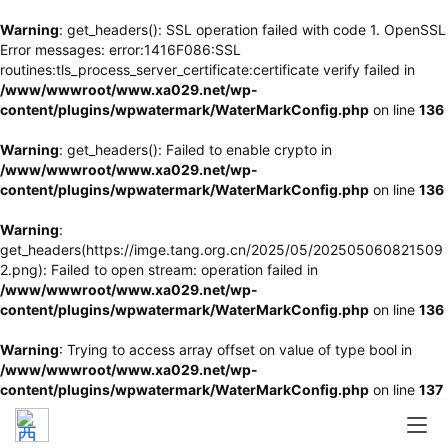
Warning
: get_headers(): SSL operation failed with code 1. OpenSSL
Error messages: error:1416F086:SSL
routines:tls_process_server_certificate:certificate verify failed in
/www/wwwroot/www.xa029.net/wp-
content/plugins/wpwatermark/WaterMarkConfig.php
on line
136
Warning
: get_headers(): Failed to enable crypto in
/www/wwwroot/www.xa029.net/wp-
content/plugins/wpwatermark/WaterMarkConfig.php
on line
136
Warning
:
get_headers(https://imge.tang.org.cn/2025/05/202505060821509
2.png): Failed to open stream: operation failed in
/www/wwwroot/www.xa029.net/wp-
content/plugins/wpwatermark/WaterMarkConfig.php
on line
136
Warning
: Trying to access array offset on value of type bool in
/www/wwwroot/www.xa029.net/wp-
content/plugins/wpwatermark/WaterMarkConfig.php
on line
137