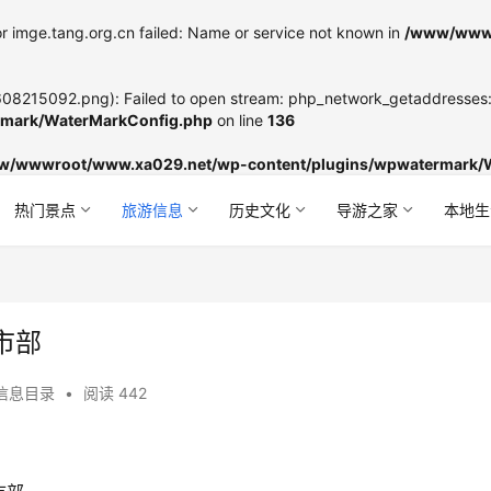
r imge.tang.org.cn failed: Name or service not known in
/www/wwwr
8215092.png): Failed to open stream: php_network_getaddresses: g
mark/WaterMarkConfig.php
on line
136
w/wwwroot/www.xa029.net/wp-content/plugins/wpwatermark/
热门景点
旅游信息
历史文化
导游之家
本地生
市部
信息目录
•
阅读 442