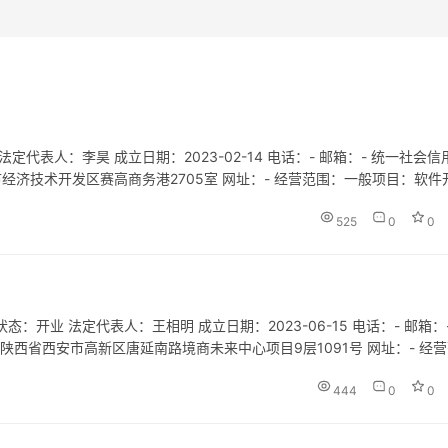
代表人：李昊 成立日期：2023-02-14 电话：- 邮箱：- 统一社会信
西安市经济技术开发区赛高商务港2705室 网址：- 经营范围：一般项目：软件
含许可类信息咨询服务）；市场调查（不含涉…
525
0
0
开业 法定代表人：王相明 成立日期：2023-06-15 电话：- 邮箱：-
地址：陕西省西安市高新区唐延南路境商未来中心项目9层1091号 网址：- 经
售；粮食收购；牲畜销售；食品销售（仅销…
444
0
0