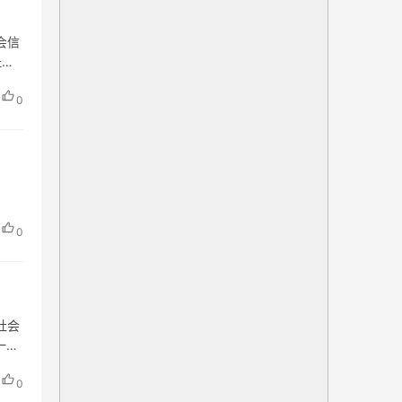
会信
：-
0
0
社会
一般
0