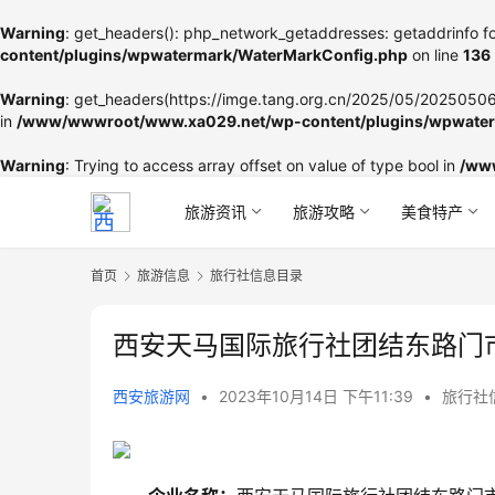
Warning
: get_headers(): php_network_getaddresses: getaddrinfo fo
content/plugins/wpwatermark/WaterMarkConfig.php
on line
136
Warning
: get_headers(https://imge.tang.org.cn/2025/05/202505060
in
/www/wwwroot/www.xa029.net/wp-content/plugins/wpwater
Warning
: Trying to access array offset on value of type bool in
/ww
旅游资讯
旅游攻略
美食特产
首页
旅游信息
旅行社信息目录
西安天马国际旅行社团结东路门
西安旅游网
•
2023年10月14日 下午11:39
•
旅行社